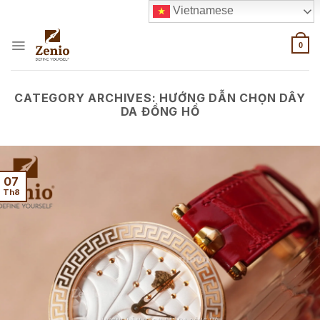
Skip
Vietnamese
to
content
0
CATEGORY ARCHIVES:
HƯỚNG DẪN CHỌN DÂY
DA ĐỒNG HỒ
07
Th8