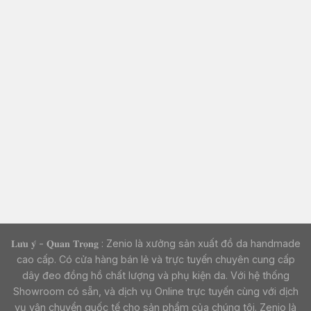
𝐋𝐮̛𝐮 𝐲́ - 𝐐𝐮𝐚𝐧 𝐓𝐫𝐨̣𝐧𝐠 : Zenio là xưởng sản xuất đồ da handmade
cao cấp. Có cửa hàng bán lẻ và trực tuyến chuyên cung cấp
dây đeo đồng hồ chất lượng và phụ kiện da. Với hệ thống
Showroom có sẵn, và dịch vụ Online trực tuyến cùng với dịch
vụ vận chuyển quốc tế cho sản phẩm của chúng tôi. Zenio là