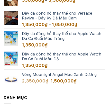
550,000
₫
3,500,000
₫
–
đến
giá:
3,500,000₫
từ
Dây da đồng hồ thay thế cho Versace
550,000₫
Revive - Dây Kỳ Đà Màu Cam
đến
Khoảng
1,350,000
₫
1,650,000
₫
–
3,500,000₫
giá:
Dây da đồng hồ thay thế cho Apple Watch
từ
Da Cá Đuối Màu Trắng
1,350,000₫
đến
1,350,000
₫
1,650,000₫
Dây da đồng hồ thay thế cho Apple Watch
Da Cá Đuối Màu Đỏ
1,350,000
₫
Vòng Moonlight Angel Màu Xanh Dương
Giá
Giá
2,350,000
₫
1,500,000
₫
gốc
hiện
là:
tại
2,350,000₫.
là:
DANH MỤC
1,500,000₫.