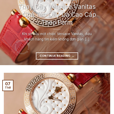
HƯỚNG DẪN CHỌN DÂY DA ĐỒNG HỒ
Thay Dây Versace Vanitas
– Chế Tác Dây Da Cao Cấp
Theo Form
Khi sở hữu một chiếc Versace Vanitas, điều
khách hàng tìm kiếm không đơn giản [...]
CONTINUE READING
→
07
Th8