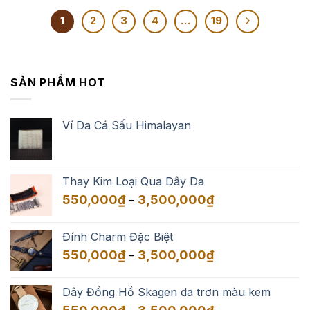
1
2
3
4
…
19
SẢN PHẨM HOT
Ví Da Cá Sấu Himalayan
Thay Kim Loại Qua Dây Da
Khoảng
550,000
₫
3,500,000
₫
–
giá:
từ
Đính Charm Đặc Biệt
550,000₫
Khoảng
550,000
₫
3,500,000
₫
–
đến
giá:
3,500,000₫
từ
Dây Đồng Hồ Skagen da trơn màu kem
550,000₫
Khoảng