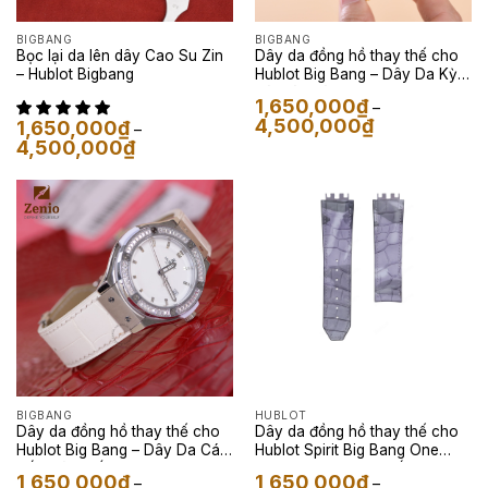
BIGBANG
BIGBANG
Bọc lại da lên dây Cao Su Zin
Dây da đồng hồ thay thế cho
– Hublot Bigbang
Hublot Big Bang – Dây Da Kỳ
Đà Màu Vàng
1,650,000
₫
–
Khoảng
4,500,000
₫
1,650,000
₫
–
giá:
Khoảng
4,500,000
₫
từ
giá:
1,650,000₫
từ
đến
1,650,000₫
4,500,000₫
đến
4,500,000₫
BIGBANG
HUBLOT
Dây da đồng hồ thay thế cho
Dây da đồng hồ thay thế cho
Hublot Big Bang – Dây Da Cá
Hublot Spirit Big Bang One
Sấu Màu Trắng
Click – Dây Da Cá Sấu Camo
1,650,000
₫
1,650,000
₫
–
–
Xám