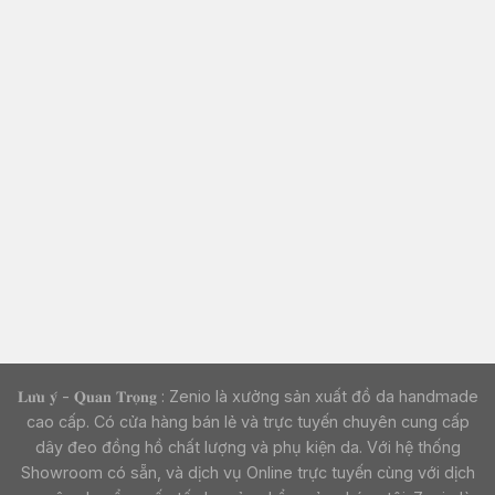
𝐋𝐮̛𝐮 𝐲́ - 𝐐𝐮𝐚𝐧 𝐓𝐫𝐨̣𝐧𝐠 : Zenio là xưởng sản xuất đồ da handmade
cao cấp. Có cửa hàng bán lẻ và trực tuyến chuyên cung cấp
dây đeo đồng hồ chất lượng và phụ kiện da. Với hệ thống
Showroom có sẵn, và dịch vụ Online trực tuyến cùng với dịch