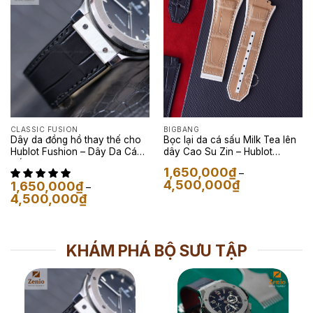
4,500,000₫
CLASSIC FUSION
BIGBANG
Dây da đồng hồ thay thế cho
Bọc lại da cá sấu Milk Tea lên
Hublot Fushion – Dây Da Cá
dây Cao Su Zin – Hublot
Sấu Màu Đen
Classic Fusion
1,650,000
₫
–
Khoảng
4,500,000
₫
1,650,000
₫
–
giá:
Khoảng
4,500,000
₫
từ
giá:
1,650,000₫
từ
đến
1,650,000₫
4,500,000₫
đến
4,500,000₫
KHÁM PHÁ BỘ SƯU TẬP