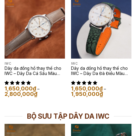
đến
đến
3,900,000₫
1,950,000₫
IWC
IWC
Dây da đồng hồ thay thế cho
Dây da đồng hồ thay thế cho
IWC – Dây Da Cá Sấu Màu
IWC – Dây Da Đà Điểu Màu
Eutope
Xanh Lá Vân Loang Đen
1,650,000
₫
1,650,000
₫
–
–
Khoảng
Khoảng
2,800,000
₫
1,950,000
₫
giá:
giá:
từ
từ
1,650,000₫
1,650,000₫
đến
đến
2,800,000₫
1,950,000₫
BỘ SƯU TẬP DÂY DA IWC