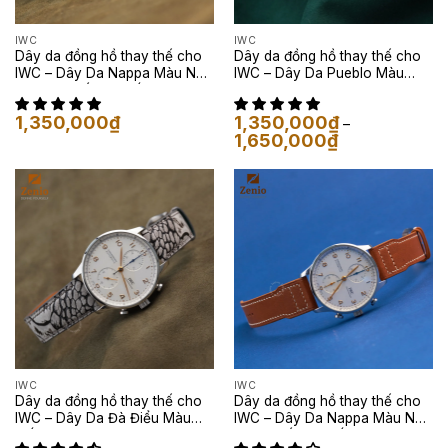
IWC
IWC
Dây da đồng hồ thay thế cho
Dây da đồng hồ thay thế cho
IWC – Dây Da Nappa Màu Nâu
IWC – Dây Da Pueblo Màu
Socola Phối Chỉ Trắng
Moss Green
1,350,000
₫
1,350,000
₫
–
Khoảng
1,650,000
₫
giá:
từ
1,350,000₫
đến
1,650,000₫
IWC
IWC
Dây da đồng hồ thay thế cho
Dây da đồng hồ thay thế cho
IWC – Dây Da Đà Điểu Màu
IWC – Dây Da Nappa Màu Nâu
Trắng Loang Đen
Gold Phối Chỉ Trắng