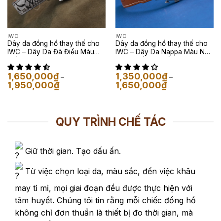
IWC
IWC
Dây da đồng hồ thay thế cho
Dây da đồng hồ thay thế cho
IWC – Dây Da Đà Điểu Màu
IWC – Dây Da Nappa Màu Nâu
Trắng Loang Đen
Gold Phối Chỉ Trắng
1,650,000
₫
1,350,000
₫
–
–
Khoảng
Khoảng
1,950,000
₫
1,650,000
₫
giá:
giá:
từ
từ
1,650,000₫
1,350,000₫
đến
đến
1,950,000₫
1,650,000₫
QUY TRÌNH CHẾ TÁC
Giữ thời gian. Tạo dấu ấn.
Từ việc chọn loại da, màu sắc, đến việc khâu
may tỉ mỉ, mọi giai đoạn đều được thực hiện với
tâm huyết. Chúng tôi tin rằng mỗi chiếc đồng hồ
không chỉ đơn thuần là thiết bị đo thời gian, mà