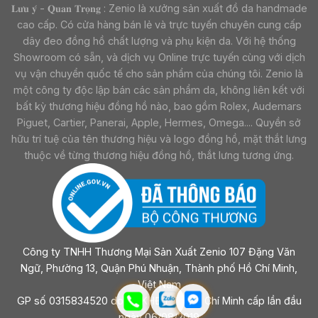
𝐋𝐮̛𝐮 𝐲́ - 𝐐𝐮𝐚𝐧 𝐓𝐫𝐨̣𝐧𝐠 : Zenio là xưởng sản xuất đồ da handmade
cao cấp. Có cửa hàng bán lẻ và trực tuyến chuyên cung cấp
dây đeo đồng hồ chất lượng và phụ kiện da. Với hệ thống
Showroom có sẵn, và dịch vụ Online trực tuyến cùng với dịch
vụ vận chuyển quốc tế cho sản phẩm của chúng tôi. Zenio là
một công ty độc lập bán các sản phẩm da, không liên kết với
bất kỳ thương hiệu đồng hồ nào, bao gồm Rolex, Audemars
Piguet, Cartier, Panerai, Apple, Hermes, Omega.... Quyền sở
hữu trí tuệ của tên thương hiệu và logo đồng hồ, mặt thắt lưng
thuộc về từng thương hiệu đồng hồ, thắt lưng tương ứng.
Công ty TNHH Thương Mại Sản Xuất Zenio 107 Đặng Văn
Ngữ, Phường 13, Quận Phú Nhuận, Thành phố Hồ Chí Minh,
Việt Nam
GP số 0315834520 do sở KHĐT Tp Hồ Chí Minh cấp lần đầu
ngày 06/08/2019