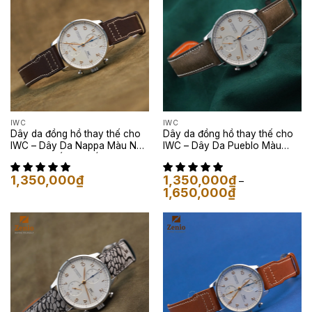
IWC
IWC
Dây da đồng hồ thay thế cho
Dây da đồng hồ thay thế cho
IWC – Dây Da Nappa Màu Nâu
IWC – Dây Da Pueblo Màu
Socola Phối Chỉ Trắng
Moss Green
1,350,000
₫
1,350,000
₫
–
Khoảng
1,650,000
₫
giá:
từ
1,350,000₫
đến
1,650,000₫