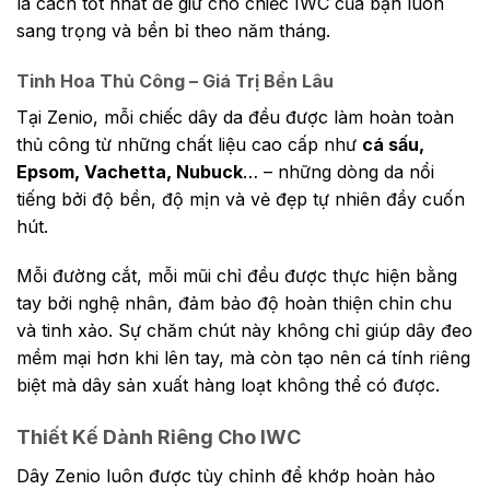
là cách tốt nhất để giữ cho chiếc IWC của bạn luôn
sang trọng và bền bỉ theo năm tháng.
Tinh Hoa Thủ Công – Giá Trị Bền Lâu
Tại Zenio, mỗi chiếc dây da đều được làm hoàn toàn
thủ công từ những chất liệu cao cấp như
cá sấu,
Epsom, Vachetta, Nubuck
… – những dòng da nổi
tiếng bởi độ bền, độ mịn và vẻ đẹp tự nhiên đầy cuốn
hút.
Mỗi đường cắt, mỗi mũi chỉ đều được thực hiện bằng
tay bởi nghệ nhân, đảm bảo độ hoàn thiện chỉn chu
và tinh xảo. Sự chăm chút này không chỉ giúp dây đeo
mềm mại hơn khi lên tay, mà còn tạo nên cá tính riêng
biệt mà dây sản xuất hàng loạt không thể có được.
Thiết Kế Dành Riêng Cho IWC
Dây Zenio luôn được tùy chỉnh để khớp hoàn hảo