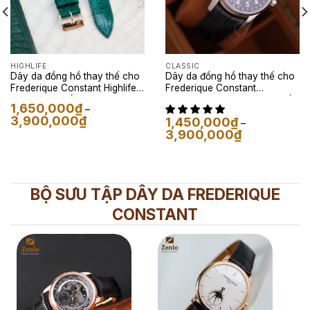
HIGHLIFE
CLASSIC
Dây da đồng hồ thay thế cho
Dây da đồng hồ thay thế cho
Frederique Constant Highlife –
Frederique Constant
Dây Da Cá Sấu Màu Xanh Lá
Moonphase – Dây Da Cá Sấu
1,650,000
₫
–
Màu Đen
Khoảng
3,900,000
₫
1,450,000
₫
–
giá:
Khoảng
3,900,000
₫
từ
giá:
1,650,000₫
từ
đến
1,450,000₫
3,900,000₫
đến
3,900,000₫
BỘ SƯU TẬP DÂY DA FREDERIQUE
CONSTANT