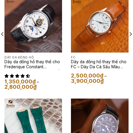
DÂY DA ĐỒNG HỒ
FC
Dây da đồng hồ thay thế cho
Dây da đồng hồ thay thế cho
Frederique Constant
FC – Dây Da Cá Sấu Màu
Moonphase Classic da cá sấu
Vàng Bò
2,500,000
₫
–
màu đen
Khoảng
3,900,000
₫
1,350,000
₫
–
giá:
Khoảng
2,800,000
₫
từ
giá:
2,500,000₫
từ
đến
1,350,000₫
3,900,000₫
đến
2,800,000₫