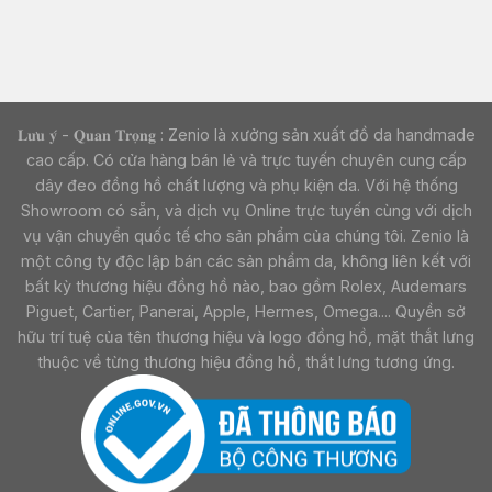
𝐋𝐮̛𝐮 𝐲́ - 𝐐𝐮𝐚𝐧 𝐓𝐫𝐨̣𝐧𝐠 : Zenio là xưởng sản xuất đồ da handmade
cao cấp. Có cửa hàng bán lẻ và trực tuyến chuyên cung cấp
dây đeo đồng hồ chất lượng và phụ kiện da. Với hệ thống
Showroom có sẵn, và dịch vụ Online trực tuyến cùng với dịch
vụ vận chuyển quốc tế cho sản phẩm của chúng tôi. Zenio là
một công ty độc lập bán các sản phẩm da, không liên kết với
bất kỳ thương hiệu đồng hồ nào, bao gồm Rolex, Audemars
Piguet, Cartier, Panerai, Apple, Hermes, Omega.... Quyền sở
hữu trí tuệ của tên thương hiệu và logo đồng hồ, mặt thắt lưng
thuộc về từng thương hiệu đồng hồ, thắt lưng tương ứng.