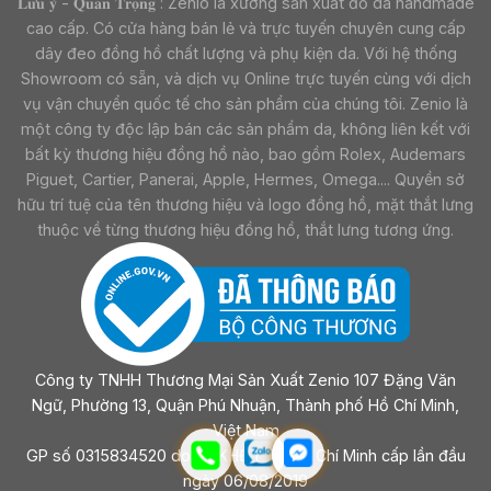
𝐋𝐮̛𝐮 𝐲́ - 𝐐𝐮𝐚𝐧 𝐓𝐫𝐨̣𝐧𝐠 : Zenio là xưởng sản xuất đồ da handmade
cao cấp. Có cửa hàng bán lẻ và trực tuyến chuyên cung cấp
dây đeo đồng hồ chất lượng và phụ kiện da. Với hệ thống
Showroom có sẵn, và dịch vụ Online trực tuyến cùng với dịch
vụ vận chuyển quốc tế cho sản phẩm của chúng tôi. Zenio là
một công ty độc lập bán các sản phẩm da, không liên kết với
bất kỳ thương hiệu đồng hồ nào, bao gồm Rolex, Audemars
Piguet, Cartier, Panerai, Apple, Hermes, Omega.... Quyền sở
hữu trí tuệ của tên thương hiệu và logo đồng hồ, mặt thắt lưng
thuộc về từng thương hiệu đồng hồ, thắt lưng tương ứng.
Công ty TNHH Thương Mại Sản Xuất Zenio 107 Đặng Văn
Ngữ, Phường 13, Quận Phú Nhuận, Thành phố Hồ Chí Minh,
Việt Nam
GP số 0315834520 do sở KHĐT Tp Hồ Chí Minh cấp lần đầu
ngày 06/08/2019