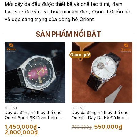
Mỗi dây da đều được thiết kế và chế tác tỉ mỉ, đảm
bảo sự vừa vặn và thoải mái khi đeo, đồng thời tôn lên
vẻ đẹp sang trọng của đồng hồ Orient.
SẢN PHẨM NỔI BẬT
Giảm giá!
ORIENT
ORIENT
Dây da đồng hồ thay thế cho
Dây da đồng hồ thay thế cho
Orient Sport SK Diver Retro –
Orient – Dây Da Kỳ Đà Màu
Dây Da Cá Sấu Màu Đen
Đen
Giá
Giá
1,450,000
₫
550,000
₫
750,000
₫
–
gốc
hiện
Khoảng
2,800,000
₫
là:
tại
giá: