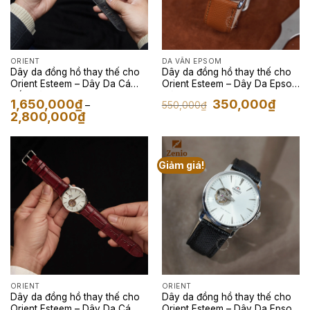
ORIENT
DA VÂN EPSOM
Dây da đồng hồ thay thế cho
Dây da đồng hồ thay thế cho
Orient Esteem – Dây Da Cá
Orient Esteem – Dây Da Epsom
Sấu Màu Xám
Màu Nâu Gold
Giá
Giá
1,650,000
₫
350,000
₫
550,000
₫
–
gốc
hiện
Khoảng
2,800,000
₫
là:
tại
giá:
550,000₫.
là:
từ
350,00
1,650,000₫
đến
2,800,000₫
Giảm giá!
ORIENT
ORIENT
Dây da đồng hồ thay thế cho
Dây da đồng hồ thay thế cho
Orient Esteem – Dây Da Cá
Orient Esteem – Dây Da Epsom