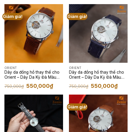
750,000₫.
là:
từ
550,00
1,450,000₫
đến
2,800,000₫
Giảm giá!
Giảm giá!
ORIENT
ORIENT
Dây da đồng hồ thay thế cho
Dây da đồng hồ thay thế cho
Orient – Dây Da Kỳ Đà Màu
Orient – Dây Da Kỳ Đà Màu
Nâu
Navy Đậm
Giá
Giá
Giá
Giá
550,000
₫
550,000
₫
750,000
₫
750,000
₫
gốc
hiện
gốc
hiện
là:
tại
là:
tại
750,000₫.
là:
750,000₫.
là:
550,000₫.
550,00
Giảm giá!