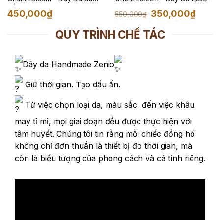
Sấu Màu Đỏ
Màu Đen
Giá
Giá
450,000
₫
350,000
₫
550,000
₫
gốc
hiện
là:
tại
550,000₫.
là:
QUY TRÌNH CHẾ TÁC
350,00
Dây da Handmade Zenio
Giữ thời gian. Tạo dấu ấn.
Từ việc chọn loại da, màu sắc, đến việc khâu
may tỉ mỉ, mọi giai đoạn đều được thực hiện với
tâm huyết. Chúng tôi tin rằng mỗi chiếc đồng hồ
không chỉ đơn thuần là thiết bị đo thời gian, mà
còn là biểu tượng của phong cách và cá tính riêng.