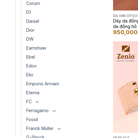
Corum
D1
DA VÂN EPS
Dây da đồng
Diesel
da đồng hồ
Dior
950,000
DW
Earnshaw
Ebel
Edox
Elio
Emporio Armani
Eterna
FC
Ferragamo
Fossil
Franck Muller
G-Shock
VERSACE