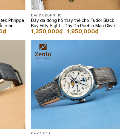
DÂY DA ĐỒNG HỒ
tek Philippe
Dây da đồng hồ thay thế cho Tudor Black
sấu màu
Bay Fifty-Eight – Dây Da Pueblo Màu Olive
Khoảng
Khoảng
0
₫
1,350,000
₫
1,950,000
₫
–
giá:
giá:
từ
từ
4,500,000₫
1,350,000₫
đến
đến
6,500,000₫
1,950,000₫
DA CÁ SẤU