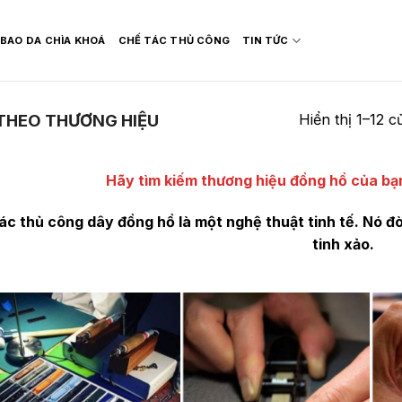
BAO DA CHÌA KHOÁ
CHẾ TÁC THỦ CÔNG
TIN TỨC
Hiển thị 1–12 c
THEO THƯƠNG HIỆU
Hãy tìm kiếm thương hiệu đồng hồ của bạn
ác thủ công dây đồng hồ là một nghệ thuật tinh tế. Nó đò
tinh xảo.