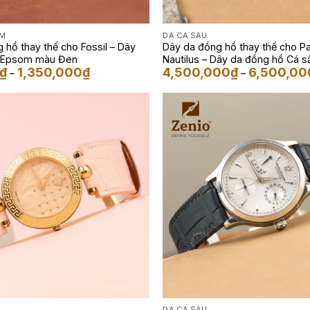
OM
DA CÁ SẤU
 hồ thay thế cho Fossil – Dây
Dây da đồng hồ thay thế cho Pa
 Epsom màu Đen
Nautilus – Dây da đồng hồ Cá 
Khoảng
₫
1,350,000
₫
4,500,000
₫
6,500,00
Galaxy Navy
–
–
giá:
từ
950,000₫
đến
1,350,000₫
DA CÁ SẤU