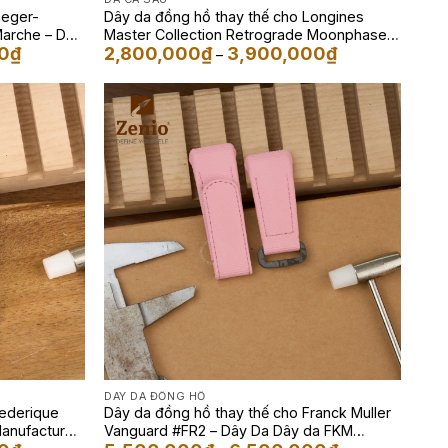
aeger-
Dây da đồng hồ thay thế cho Longines
Marche – Dây
Master Collection Retrograde Moonphase –
Khoảng
Khoảng
0
₫
2,800,000
₫
3,900,000
₫
Dây da đồng hồ Cá sấu màu Xám
–
giá:
giá:
từ
từ
3,200,000₫
2,800,000₫
đến
đến
3,900,000₫
3,900,000₫
DÂY DA ĐỒNG HỒ
rederique
Dây da đồng hồ thay thế cho Franck Muller
Manufacture
Vanguard #FR2 – Dây Da Dây da FKM
Khoảng
Khoảng