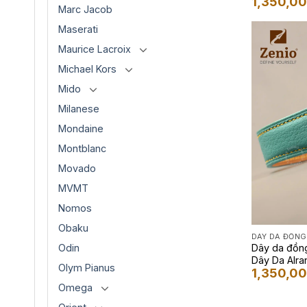
1,350,0
Marc Jacob
Maserati
Maurice Lacroix
Michael Kors
Mido
Milanese
Mondaine
Montblanc
Movado
MVMT
Nomos
Obaku
DÂY DA ĐỒNG
Odin
Dây da đồng
Dây Da Alra
Olym Pianus
1,350,0
Omega