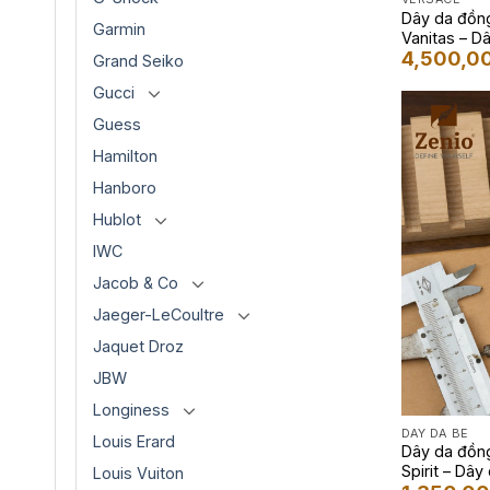
Dây da đồng
Garmin
Vanitas – D
4,500,0
lót FKM mà
Grand Seiko
Gucci
Guess
Hamilton
Hanboro
Hublot
IWC
Jacob & Co
Jaeger-LeCoultre
Jaquet Droz
JBW
Longiness
DÂY DA BÊ
Louis Erard
Dây da đồng
Spirit – Dâ
Louis Vuiton