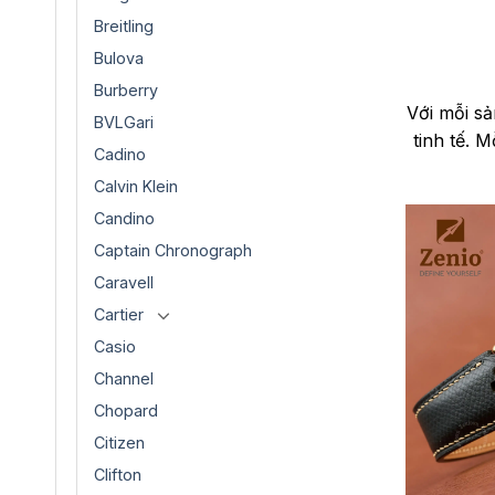
Breitling
Bulova
Burberry
Với mỗi sả
BVLGari
tinh tế. 
Cadino
Calvin Klein
Candino
Captain Chronograph
Caravell
Cartier
Casio
Channel
Chopard
Citizen
Clifton