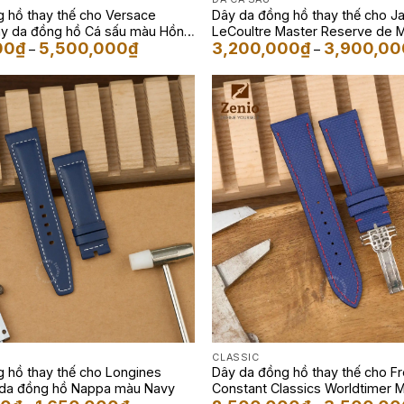
 hồ thay thế cho Versace
Dây da đồng hồ thay thế cho J
ây da đồng hồ Cá sấu màu Hồng
LeCoultre Master Reserve de 
Khoảng
00
₫
5,500,000
₫
3,200,000
₫
3,900,00
u Xám
da đồng hồ Cá sấu màu Navy
–
–
giá:
từ
4,500,000₫
đến
5,500,000₫
CLASSIC
 hồ thay thế cho Longines
Dây da đồng hồ thay thế cho F
y da đồng hồ Nappa màu Navy
Constant Classics Worldtimer 
Khoảng