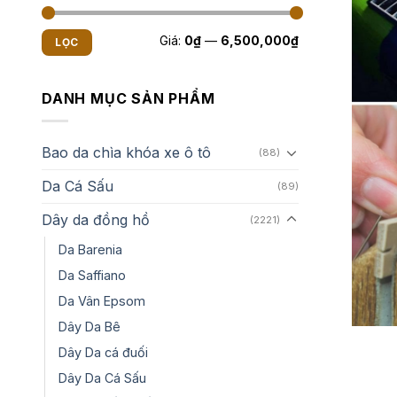
Giá
Giá
Giá:
0₫
—
6,500,000₫
LỌC
tối
tối
thiểu
đa
DANH MỤC SẢN PHẨM
Bao da chìa khóa xe ô tô
(88)
Da Cá Sấu
(89)
Dây da đồng hồ
(2221)
Da Barenia
Da Saffiano
Da Vân Epsom
Dây Da Bê
Dây Da cá đuối
Dây Da Cá Sấu