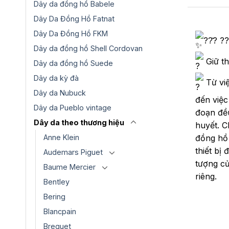
Dây da đồng hồ Babele
Dây Da Đồng Hồ Fatnat
Dây Da Đồng Hồ FKM
??̂? ?
Dây da đồng hồ Shell Cordovan
Giữ th
Dây da đồng hồ Suede
Dây da kỳ đà
Từ việ
Dây da Nubuck
đến việc
Dây da Pueblo vintage
đoạn đều
Dây da theo thương hiệu
huyết. C
Anne Klein
đồng hồ 
thiết bị 
Audemars Piguet
tượng củ
Baume Mercier
riêng.
Bentley
Bering
Blancpain
Breguet