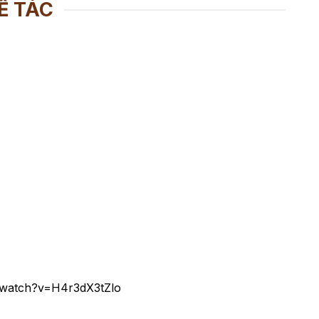
Ế TÁC
/watch?v=H4r3dX3tZlo