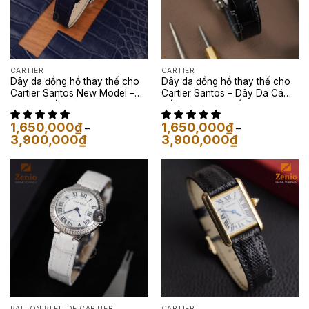
CARTIER
CARTIER
Dây da đồng hồ thay thế cho
Dây da đồng hồ thay thế cho
Cartier Santos New Model –
Cartier Santos – Dây Da Cá
Dây Cá Sấu Màu Navy
Sấu Màu Đen Phối Chỉ Xám
1,650,000
₫
1,650,000
₫
–
–
Khoảng
Khoảng
3,900,000
₫
3,900,000
₫
giá:
giá:
từ
từ
1,650,000₫
1,650,000₫
đến
đến
3,900,000₫
3,900,000₫
BALLON BLEU DE CARTIER
CARTIER