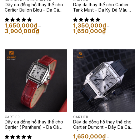
Dây da đồng hồ thay thế cho
Dây da thay thế cho Cartier
Cartier Ballon Bleu – Da Cá
Tank Must – Da Kỳ Đà Màu
Sấu Màu Himalaya
Đen
1,650,000
₫
1,350,000
₫
–
–
Khoảng
Khoảng
3,900,000
₫
1,650,000
₫
giá:
giá:
từ
từ
1,650,000₫
1,350,000₫
đến
đến
3,900,000₫
1,650,000₫
CARTIER
CARTIER
Dây da đồng hồ thay thế cho
Dây da đồng hồ thay thế cho
Cartier ( Panthere) – Da Cá
Cartier Dumont – Dây Da Cá
Sấu Đỏ Cherry Red
Sấu Navy
1,650,000
₫
–