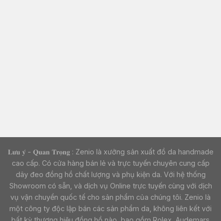
𝐋𝐮̛𝐮 𝐲́ - 𝐐𝐮𝐚𝐧 𝐓𝐫𝐨̣𝐧𝐠 : Zenio là xưởng sản xuất đồ da handmade
cao cấp. Có cửa hàng bán lẻ và trực tuyến chuyên cung cấp
dây đeo đồng hồ chất lượng và phụ kiện da. Với hệ thống
Showroom có sẵn, và dịch vụ Online trực tuyến cùng với dịch
vụ vận chuyển quốc tế cho sản phẩm của chúng tôi. Zenio là
một công ty độc lập bán các sản phẩm da, không liên kết với
bất kỳ thương hiệu đồng hồ nào, bao gồm Rolex, Audemars