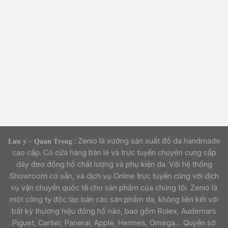
𝐋𝐮̛𝐮 𝐲́ - 𝐐𝐮𝐚𝐧 𝐓𝐫𝐨̣𝐧𝐠 : Zenio là xưởng sản xuất đồ da handmade
cao cấp. Có cửa hàng bán lẻ và trực tuyến chuyên cung cấp
dây đeo đồng hồ chất lượng và phụ kiện da. Với hệ thống
Showroom có sẵn, và dịch vụ Online trực tuyến cùng với dịch
vụ vận chuyển quốc tế cho sản phẩm của chúng tôi. Zenio là
một công ty độc lập bán các sản phẩm da, không liên kết với
bất kỳ thương hiệu đồng hồ nào, bao gồm Rolex, Audemars
Piguet, Cartier, Panerai, Apple, Hermes, Omega.... Quyền sở