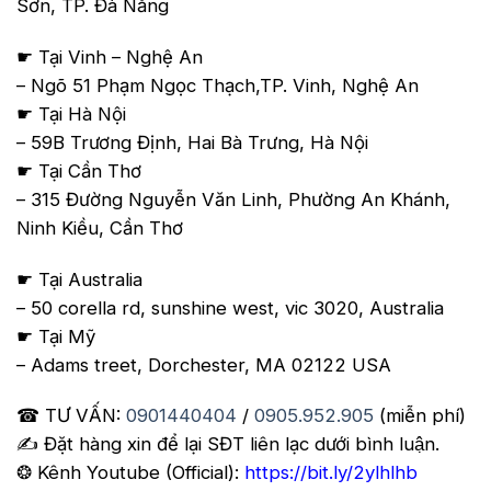
Sơn, TP. Đà Nẵng
☛ Tại Vinh – Nghệ An
– Ngõ 51 Phạm Ngọc Thạch,TP. Vinh, Nghệ An
☛ Tại Hà Nội
– 59B Trương Định, Hai Bà Trưng, Hà Nội
☛ Tại Cần Thơ
– 315 Đường Nguyễn Văn Linh, Phường An Khánh,
Ninh Kiều, Cần Thơ
☛ Tại Australia
– 50 corella rd, sunshine west, vic 3020, Australia
☛ Tại Mỹ
– Adams treet, Dorchester, MA 02122 USA
☎ TƯ VẤN:
0901440404
/
0905.952.905
(miễn phí)
✍️ Đặt hàng xin để lại SĐT liên lạc dưới bình luận.
❂ Kênh Youtube (Official):
https://bit.ly/2ylhlhb