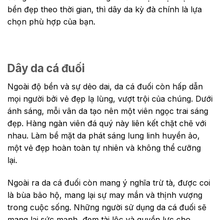
bền đẹp theo thời gian, thì dây da kỳ đà chính là lựa
chọn phù hợp của bạn.
Dây da cá đuối
Ngoài độ bền và sự dẻo dai, da cá đuối còn hấp dẫn
mọi người bởi vẻ đẹp lạ lùng, vượt trội của chúng. Dưới
ánh sáng, mỗi vân da tạo nên một viên ngọc trai sáng
đẹp. Hàng ngàn viên đá quý này liên kết chặt chẽ với
nhau. Làm bề mặt da phát sáng lung linh huyền ảo,
một vẻ đẹp hoàn toàn tự nhiên và không thể cưỡng
lại.
Ngoài ra da cá đuối còn mang ý nghĩa trừ tà, được coi
là bùa bảo hộ, mang lại sự may mắn và thịnh vượng
trong cuộc sống. Những người sử dụng da cá đuối sẽ
mang lại sức mạnh, đem tài lộc và quyền lực cho