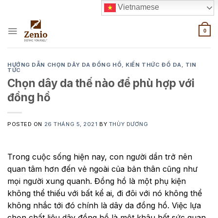
Skip
Vietnamese
to
content
0
HƯỚNG DẪN CHỌN DÂY DA ĐỒNG HỒ
,
KIẾN THỨC ĐỒ DA
,
TIN
TỨC
Chọn dây da thế nào để phù hợp với
đồng hồ
POSTED ON
26 THÁNG 5, 2021
BY
THÙY DƯƠNG
Trong cuộc sống hiện nay, con người dần trở nên
quan tâm hơn đến vẻ ngoài của bản thân cũng như
mọi người xung quanh. Đồng hồ là một phụ kiện
không thể thiếu với bất kể ai, đi đôi với nó không thể
không nhắc tới đó chính là dây da đồng hồ. Việc lựa
chọn chất liệu dây đồng hồ là một khâu hết sức quan