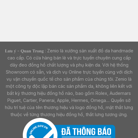
𝐋𝐮̛𝐮 𝐲́ - 𝐐𝐮𝐚𝐧 𝐓𝐫𝐨̣𝐧𝐠 : Zenio là xưởng sản xuất đồ da handmade
cao cấp. Có cửa hàng bán lẻ và trực tuyến chuyên cung cấp
dây đeo đồng hồ chất lượng và phụ kiện da. Với hệ thống
Showroom có sẵn, và dịch vụ Online trực tuyến cùng với dịch
vụ vận chuyển quốc tế cho sản phẩm của chúng tôi. Zenio là
một công ty độc lập bán các sản phẩm da, không liên kết với
bất kỳ thương hiệu đồng hồ nào, bao gồm Rolex, Audemars
Piguet, Cartier, Panerai, Apple, Hermes, Omega.... Quyền sở
hữu trí tuệ của tên thương hiệu và logo đồng hồ, mặt thắt lưng
thuộc về từng thương hiệu đồng hồ, thắt lưng tương ứng.