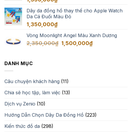
1,650,000₫
Dây da đồng hồ thay thế cho Apple Watch
Da Cá Đuối Màu Đỏ
1,350,000
₫
Vòng Moonlight Angel Màu Xanh Dương
Giá
Giá
2,350,000
₫
1,500,000
₫
gốc
hiện
là:
tại
2,350,000₫.
là:
DANH MỤC
1,500,000₫.
Câu chuyện khách hàng
(11)
Chia sẽ học tập, làm việc
(13)
Dịch vụ Zenio
(10)
Hướng Dẫn Chọn Dây Da Đồng Hồ
(223)
Kiến thức đồ da
(298)