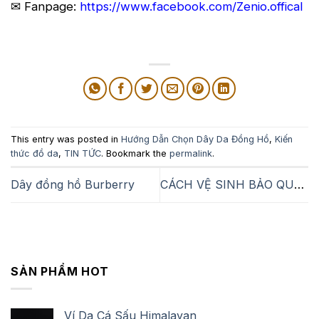
✉ Fanpage:
https://www.facebook.com/Zenio.offical
This entry was posted in
Hướng Dẫn Chọn Dây Da Đồng Hồ
,
Kiến
thức đồ da
,
TIN TỨC
. Bookmark the
permalink
.
Dây đồng hồ Burberry
CÁCH VỆ SINH BẢO QUẢN DÂY ĐỒNG HỒ DA
SẢN PHẨM HOT
Ví Da Cá Sấu Himalayan