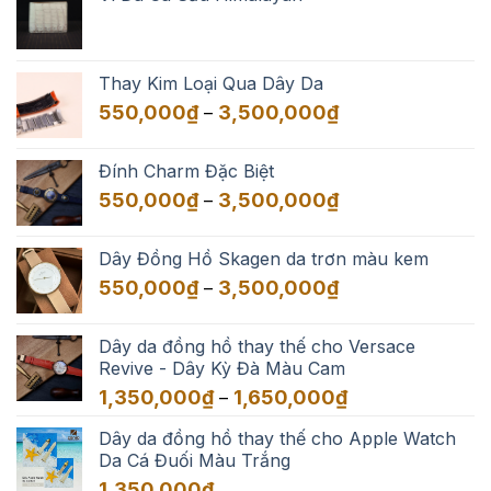
Thay Kim Loại Qua Dây Da
Khoảng
550,000
₫
3,500,000
₫
–
giá:
từ
Đính Charm Đặc Biệt
550,000₫
Khoảng
550,000
₫
3,500,000
₫
–
đến
giá:
3,500,000₫
từ
Dây Đồng Hồ Skagen da trơn màu kem
550,000₫
Khoảng
550,000
₫
3,500,000
₫
–
đến
giá:
3,500,000₫
từ
Dây da đồng hồ thay thế cho Versace
550,000₫
Revive - Dây Kỳ Đà Màu Cam
đến
Khoảng
1,350,000
₫
1,650,000
₫
–
3,500,000₫
giá:
Dây da đồng hồ thay thế cho Apple Watch
từ
Da Cá Đuối Màu Trắng
1,350,000₫
đến
1,350,000
₫