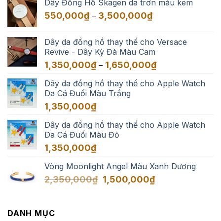
Dây Đồng Hồ Skagen da trơn màu kem
550,000₫
Khoảng
550,000
₫
3,500,000
₫
–
đến
giá:
3,500,000₫
từ
Dây da đồng hồ thay thế cho Versace
550,000₫
Revive - Dây Kỳ Đà Màu Cam
đến
Khoảng
1,350,000
₫
1,650,000
₫
–
3,500,000₫
giá:
Dây da đồng hồ thay thế cho Apple Watch
từ
Da Cá Đuối Màu Trắng
1,350,000₫
đến
1,350,000
₫
1,650,000₫
Dây da đồng hồ thay thế cho Apple Watch
Da Cá Đuối Màu Đỏ
1,350,000
₫
Vòng Moonlight Angel Màu Xanh Dương
Giá
Giá
2,350,000
₫
1,500,000
₫
gốc
hiện
là:
tại
2,350,000₫.
là:
DANH MỤC
1,500,000₫.