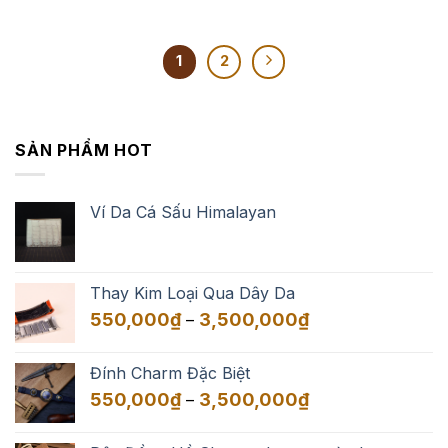
1
2
SẢN PHẨM HOT
Ví Da Cá Sấu Himalayan
Thay Kim Loại Qua Dây Da
Khoảng
550,000
₫
3,500,000
₫
–
giá:
từ
Đính Charm Đặc Biệt
550,000₫
Khoảng
550,000
₫
3,500,000
₫
–
đến
giá:
3,500,000₫
từ