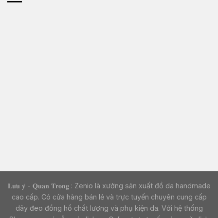
𝐋𝐮̛𝐮 𝐲́ - 𝐐𝐮𝐚𝐧 𝐓𝐫𝐨̣𝐧𝐠 : Zenio là xưởng sản xuất đồ da handmade
cao cấp. Có cửa hàng bán lẻ và trực tuyến chuyên cung cấp
dây đeo đồng hồ chất lượng và phụ kiện da. Với hệ thống