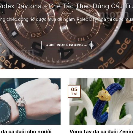
olex Daytona – Chế Tác Theo Đúng Cấu Trú
ng chiếc đồng hồ được mua để ngắm. Rolex Daytona thì được mua đ
CONTINUE READING
→
05
Th1
 da cá đuối cho người
Vòng tay da cá đuối Zenio