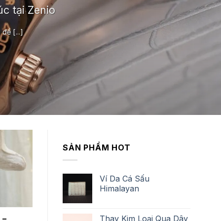
c tại Zenio
ể [...]
SẢN PHẨM HOT
Ví Da Cá Sấu
Himalayan
Thay Kim Loại Qua Dây
 –