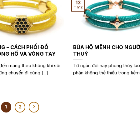
13
Th12
G – CÁCH PHỐI ĐỒ
BÙA HỘ MỆNH CHO NGƯỜ
NG HỒ VÀ VÒNG TAY
THUỶ
đến mang theo không khí sôi
Từ ngàn đời nay phong thủy luô
ững chuyến đi cũng [...]
phần không thể thiếu trong tiềm [
1
2