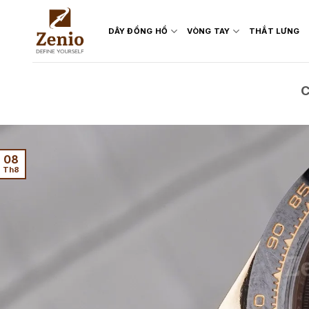
Skip
to
DÂY ĐỒNG HỒ
VÒNG TAY
THẮT LƯNG
content
08
Th8