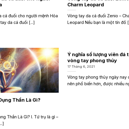
a
Charm Leopard
a cá đuối cho người mệnh Hỏa
Vòng tay da cá đuối Zenio – Ch
ay da cá đuối [...]
Leopard Nếu bạn là một tín đồ [.
Ý nghĩa số lượng viên đá 
vòng tay phong thủy
17 Tháng 6, 2021
Vòng tay phong thủy ngày nay 
nên phổ biến hơn, được nhiều ngư
 Dụng Thần Là Gì?
ng Thần Là Gì? I. Tứ trụ là gì –
..]