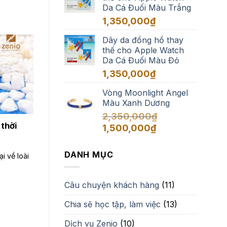
Da Cá Đuối Màu Trắng
đến
1,650,000₫
1,350,000
₫
Dây da đồng hồ thay
thế cho Apple Watch
Da Cá Đuối Màu Đỏ
1,350,000
₫
Vòng Moonlight Angel
Màu Xanh Dương
2,350,000
₫
 thời
Giá
Giá
1,500,000
₫
gốc
hiện
là:
tại
DANH MỤC
i về loài
2,350,000₫.
là:
1,500,000₫.
Câu chuyện khách hàng
(11)
Chia sẽ học tập, làm việc
(13)
Dịch vụ Zenio
(10)