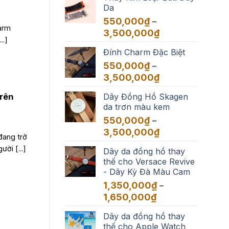
Da
550,000
₫
–
arm
Khoảng
3,500,000
₫
..]
giá:
Đính Charm Đặc Biệt
từ
550,000₫
550,000
₫
–
đến
Khoảng
3,500,000
₫
3,500,000₫
giá:
Dây Đồng Hồ Skagen
trên
từ
da trơn màu kem
550,000₫
đến
550,000
₫
–
3,500,000₫
Khoảng
3,500,000
₫
đang trở
giá:
ời [...]
Dây da đồng hồ thay
từ
thế cho Versace Revive
550,000₫
- Dây Kỳ Đà Màu Cam
đến
3,500,000₫
1,350,000
₫
–
Khoảng
1,650,000
₫
giá:
Dây da đồng hồ thay
từ
thế cho Apple Watch
1,350,000₫