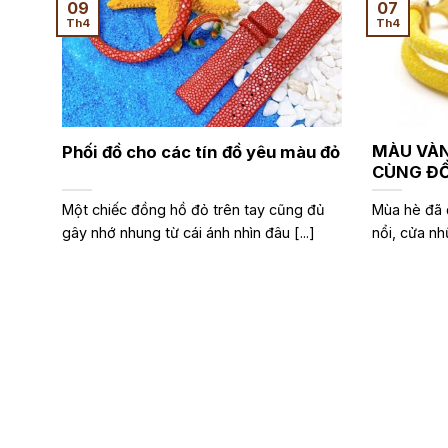
09
07
Th4
Th4
MÀU VÀN
Phối đồ cho các tín đồ yêu màu đỏ
CÙNG ĐỒ
Một chiếc đồng hồ đỏ trên tay cũng đủ
Mùa hè đã 
gây nhớ nhung từ cái ánh nhìn đâu [...]
nổi, cửa nh