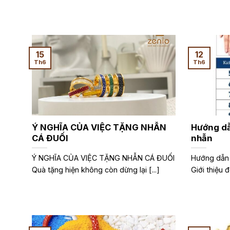
15
12
Th6
Th6
Ý NGHĨA CỦA VIỆC TẶNG NHẪN
Hướng dẫ
CÁ ĐUỐI
nhẫn
Ý NGHĨA CỦA VIỆC TẶNG NHẪN CÁ ĐUỐI
Hướng dẫn đ
Quà tặng hiện không còn dừng lại [...]
Giới thiệu đ