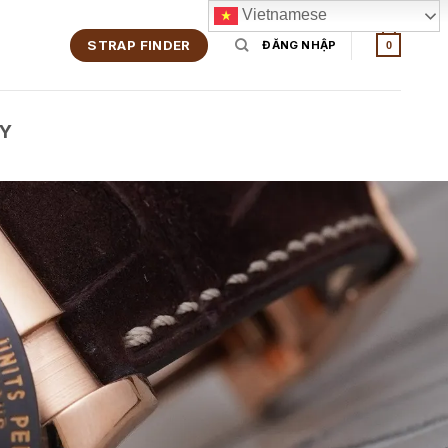
Vietnamese
STRAP FINDER
ĐĂNG NHẬP
0
ỦY