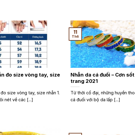
11
Th6
n đo size vòng tay, size
Nhẫn da cá đuối – Cơn sốt
trang 2021
o size vòng tay, size nhẫn 1.
Từ thời cổ đại, những huyền thoạ
ôi nét về các [...]
cá đuối với bộ da lấp [...]