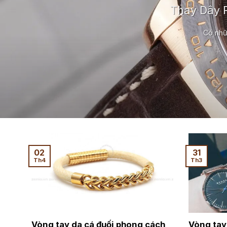
Thay Dây R
Có nhữ
02
31
Th4
Th3
Vòng tay da cá đuối phong cách
Vòng tay