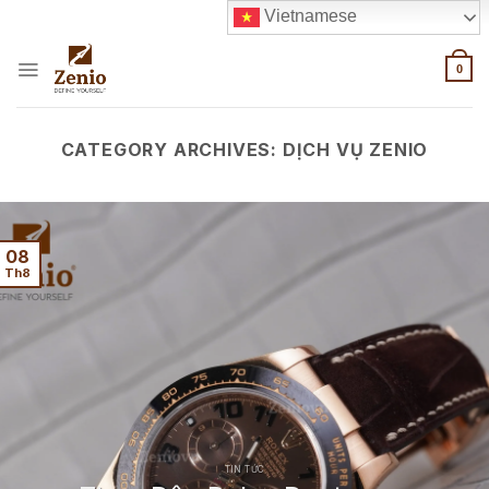
Skip
Vietnamese
to
content
0
CATEGORY ARCHIVES:
DỊCH VỤ ZENIO
08
Th8
TIN TỨC