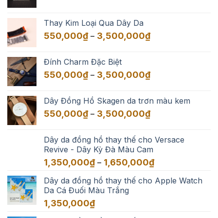
Thay Kim Loại Qua Dây Da
Khoảng
550,000
₫
3,500,000
₫
–
giá:
từ
Đính Charm Đặc Biệt
550,000₫
Khoảng
550,000
₫
3,500,000
₫
–
đến
giá:
3,500,000₫
từ
Dây Đồng Hồ Skagen da trơn màu kem
550,000₫
Khoảng
550,000
₫
3,500,000
₫
–
đến
giá:
3,500,000₫
từ
Dây da đồng hồ thay thế cho Versace
550,000₫
Revive - Dây Kỳ Đà Màu Cam
đến
Khoảng
1,350,000
₫
1,650,000
₫
–
3,500,000₫
giá:
Dây da đồng hồ thay thế cho Apple Watch
từ
Da Cá Đuối Màu Trắng
1,350,000₫
đến
1,350,000
₫
1,650,000₫