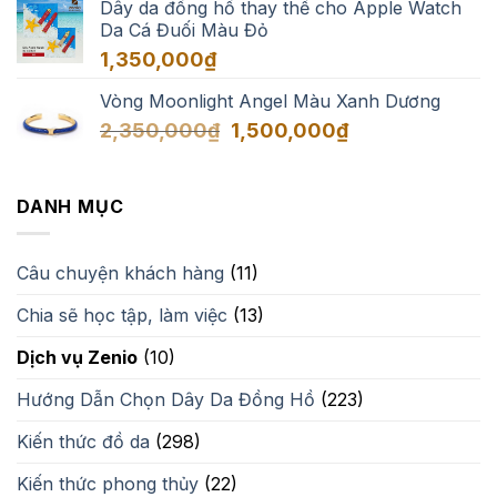
Dây da đồng hồ thay thế cho Apple Watch
Da Cá Đuối Màu Đỏ
1,350,000
₫
Vòng Moonlight Angel Màu Xanh Dương
Giá
Giá
2,350,000
₫
1,500,000
₫
gốc
hiện
là:
tại
2,350,000₫.
là:
DANH MỤC
1,500,000₫.
Câu chuyện khách hàng
(11)
Chia sẽ học tập, làm việc
(13)
Dịch vụ Zenio
(10)
Hướng Dẫn Chọn Dây Da Đồng Hồ
(223)
Kiến thức đồ da
(298)
Kiến thức phong thủy
(22)