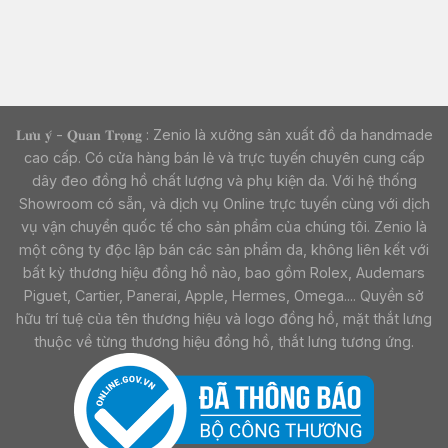
𝐋𝐮̛𝐮 𝐲́ - 𝐐𝐮𝐚𝐧 𝐓𝐫𝐨̣𝐧𝐠 : Zenio là xưởng sản xuất đồ da handmade
cao cấp. Có cửa hàng bán lẻ và trực tuyến chuyên cung cấp
dây đeo đồng hồ chất lượng và phụ kiện da. Với hệ thống
Showroom có sẵn, và dịch vụ Online trực tuyến cùng với dịch
vụ vận chuyển quốc tế cho sản phẩm của chúng tôi. Zenio là
một công ty độc lập bán các sản phẩm da, không liên kết với
bất kỳ thương hiệu đồng hồ nào, bao gồm Rolex, Audemars
Piguet, Cartier, Panerai, Apple, Hermes, Omega.... Quyền sở
hữu trí tuệ của tên thương hiệu và logo đồng hồ, mặt thắt lưng
thuộc về từng thương hiệu đồng hồ, thắt lưng tương ứng.