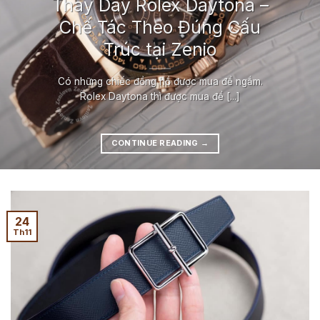
Thay Dây Rolex Daytona –
Chế Tác Theo Đúng Cấu
Trúc tại Zenio
Có những chiếc đồng hồ được mua để ngắm.
Rolex Daytona thì được mua để [...]
CONTINUE READING
→
24
Th11