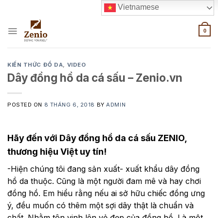
Skip
Vietnamese
to
content
0
KIẾN THỨC ĐỒ DA
,
VIDEO
Dây đồng hồ da cá sấu – Zenio.vn
POSTED ON
8 THÁNG 6, 2018
BY
ADMIN
Hãy đến với Dây đồng hồ da cá sấu ZENIO,
thương hiệu Việt uy tín!
-Hiện chúng tôi đang sản xuất- xuất khẩu dây đồng
hồ da thuộc. Cũng là một người đam mê và hay chơi
đồng hồ. Em hiểu rằng nếu ai sở hữu chiếc đồng ưng
ý, đều muốn có thêm một sợi dây thật là chuẩn và
chất. Nhằm tôn vinh lên vẻ đẹp của đồng hồ. Là một