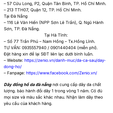
– 57 Cửu Long, P2, Quận Tân Bình, TP. Hồ Chí Minh.
– 213 TTH07, Quận 12, TP. Hồ Chí Minh.
Tại Đà Nẵng
– 116 Lê Văn Hiến (NPP Sơn Lê Trần), Q. Ngũ Hành
Sơn, TP. Đà Nẵng.
Tại Hà Tĩnh:
– Số 77 Trần Phú – Nam Hồng – Tx.Hồng Lĩnh.
TƯ VẤN: 0935557940 / 0901440404 (miễn phí).
Đặt hàng xin để lại SĐT liên lạc dưới bình luận.
– Website:
https://zenio.vn/danh-muc/da-ca-sau/day-
dong-ho/
– Fanpage:
https://www.facebook.com/Zenio.vn/
Dây đồng hồ da đà nẵng
nơi cung cấp dây da chất
lượng. bảo hành đổi dây 1 trong vòng 1 năm. Có đủ
mọi size và màu sắc khác nhau. Nhận làm dây theo
yêu cầu của khách hàng.