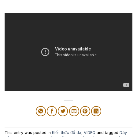
This entry was posted in
Kiến thức đồ da
,
VIDEO
and tagged
Dây