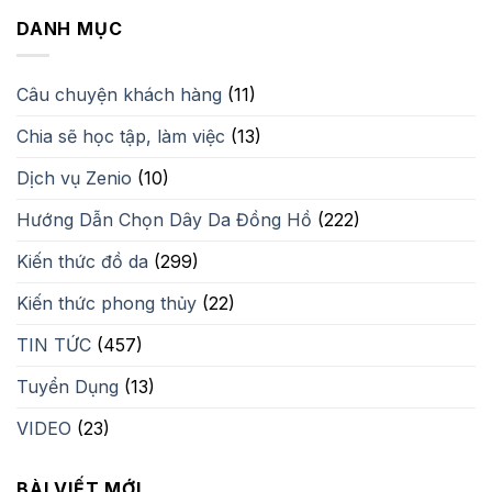
2,350,000₫.
là:
DANH MỤC
1,500,000₫.
Câu chuyện khách hàng
(11)
Chia sẽ học tập, làm việc
(13)
Dịch vụ Zenio
(10)
Hướng Dẫn Chọn Dây Da Đồng Hồ
(222)
Kiến thức đồ da
(299)
Kiến thức phong thủy
(22)
TIN TỨC
(457)
Tuyển Dụng
(13)
VIDEO
(23)
BÀI VIẾT MỚI