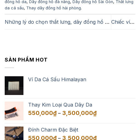
đồng hồ da
,
Dây đồng hồ đà nẵng
,
Dây đồng hồ Sài Gòn
,
Thắt lưng
da cá sấu
,
Thay dây đồng hồ hải phòng
.
Những lý do chọn thắt lưng, dây đồng hồ hay ví cầm tay clutch làm quà tặng có ý nghĩa cho người yêu
Chiếc ví cầm tay, Túi xách nói lên điều gì từ bạn?
SẢN PHẨM HOT
Ví Da Cá Sấu Himalayan
Thay Kim Loại Qua Dây Da
Khoảng
550,000
₫
3,500,000
₫
–
giá:
từ
Đính Charm Đặc Biệt
550,000₫
Khoảng
550,000
₫
3,500,000
₫
–
đến