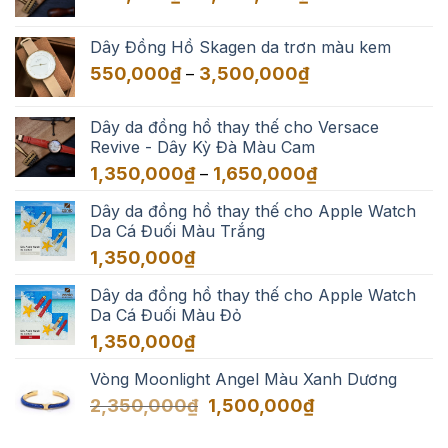
giá:
3,500,000₫
từ
Dây Đồng Hồ Skagen da trơn màu kem
550,000₫
Khoảng
550,000
₫
3,500,000
₫
–
đến
giá:
3,500,000₫
từ
Dây da đồng hồ thay thế cho Versace
550,000₫
Revive - Dây Kỳ Đà Màu Cam
đến
Khoảng
1,350,000
₫
1,650,000
₫
–
3,500,000₫
giá:
Dây da đồng hồ thay thế cho Apple Watch
từ
Da Cá Đuối Màu Trắng
1,350,000₫
đến
1,350,000
₫
1,650,000₫
Dây da đồng hồ thay thế cho Apple Watch
Da Cá Đuối Màu Đỏ
1,350,000
₫
Vòng Moonlight Angel Màu Xanh Dương
Giá
Giá
2,350,000
₫
1,500,000
₫
gốc
hiện
là:
tại