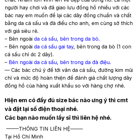
người hay chơi và đã giao lưu đồng hồ nhiều với các
bác nay em muốn để lại các dây đồng chuẩn và chất
bằng da cá sấu và đà điểu cho anh, em cùng sở thích
với giá siêu rẻ.
– Bên ngoài
da cá sấu, bên trong da bò.
– Bên ngoài
da cá sấu gai tay
, bên trong da bò (1 con
cá sấu chỉ dc 2 dây).
–
Bên ngoài da cá sấu, bên trong da đà điệu.
— Các bác chú ý để tới vân da cá sấu, đường kim mũi
chỉ và mức độ hoàn thiện để đánh giá chất lượng dây
đồng hồ của hàng xuất khẩu so với hàng chợ nhé.
Hiện em có đầy đủ size bác nào ưng ý thì cmt
và đặt lại số điện thoại nhé.
Các bạn nào muốn lấy sĩ thì liên hệ nhé.
——–THÔNG TIN LIÊN HỆ——–
Tại Hồ Chí Minh