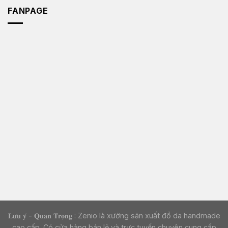
FANPAGE
𝐋𝐮̛𝐮 𝐲́ - 𝐐𝐮𝐚𝐧 𝐓𝐫𝐨̣𝐧𝐠 : Zenio là xưởng sản xuất đồ da handmade
cao cấp. Có cửa hàng bán lẻ và trực tuyến chuyên cung cấp