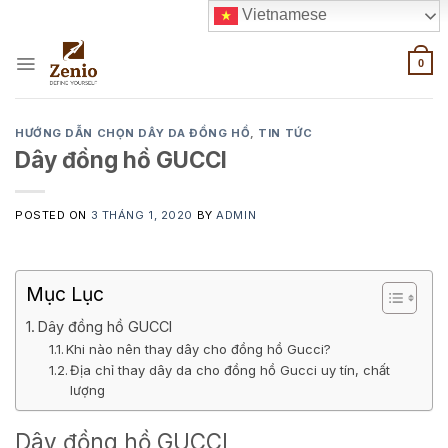
Skip
Vietnamese
to
content
0
HƯỚNG DẪN CHỌN DÂY DA ĐỒNG HỒ
,
TIN TỨC
Dây đồng hồ GUCCI
POSTED ON
3 THÁNG 1, 2020
BY
ADMIN
Mục Lục
Dây đồng hồ GUCCI
Khi nào nên thay dây cho đồng hồ Gucci?
Địa chỉ thay dây da cho đồng hồ Gucci uy tín, chất
lượng
Dây đồng hồ GUCCI