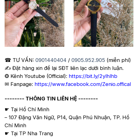
☎ TƯ VẤN:
0901440404
/
0905.952.905
(miễn phí)
✍️ Đặt hàng xin để lại SĐT liên lạc dưới bình luận.
❂ Kênh Youtube (Official):
https://bit.ly/2ylhlhb
✉ Fanpage:
https://www.facebook.com/Zenio.offical
-------- THÔNG TIN LIÊN HỆ --------
☛ Tại Hồ Chí Minh
– 107 Đặng Văn Ngữ, P14, Quận Phú Nhuận, TP. Hồ
Chí Minh
☛ Tại TP Nha Trang