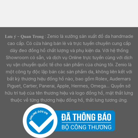
𝐋𝐮̛𝐮 𝐲́ - 𝐐𝐮𝐚𝐧 𝐓𝐫𝐨̣𝐧𝐠 : Zenio là xưởng sản xuất đồ da handmade
cao cấp. Có cửa hàng bán lẻ và trực tuyến chuyên cung cấp
dây đeo đồng hồ chất lượng và phụ kiện da. Với hệ thống
Showroom có sẵn, và dịch vụ Online trực tuyến cùng với dịch
vụ vận chuyển quốc tế cho sản phẩm của chúng tôi. Zenio là
một công ty độc lập bán các sản phẩm da, không liên kết với
bất kỳ thương hiệu đồng hồ nào, bao gồm Rolex, Audemars
Piguet, Cartier, Panerai, Apple, Hermes, Omega.... Quyền sở
hữu trí tuệ của tên thương hiệu và logo đồng hồ, mặt thắt lưng
thuộc về từng thương hiệu đồng hồ, thắt lưng tương ứng.