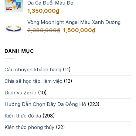
Da Cá Đuối Màu Đỏ
1,350,000
₫
Vòng Moonlight Angel Màu Xanh Dương
Giá
Giá
2,350,000
₫
1,500,000
₫
gốc
hiện
là:
tại
2,350,000₫.
là:
DANH MỤC
1,500,000₫.
Câu chuyện khách hàng
(11)
Chia sẽ học tập, làm việc
(13)
Dịch vụ Zenio
(10)
Hướng Dẫn Chọn Dây Da Đồng Hồ
(223)
Kiến thức đồ da
(298)
Kiến thức phong thủy
(22)