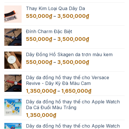
Thay Kim Loại Qua Dây Da
Khoảng
550,000
₫
3,500,000
₫
–
giá:
từ
Đính Charm Đặc Biệt
550,000₫
Khoảng
550,000
₫
3,500,000
₫
–
đến
giá:
3,500,000₫
từ
Dây Đồng Hồ Skagen da trơn màu kem
550,000₫
Khoảng
550,000
₫
3,500,000
₫
–
đến
giá:
3,500,000₫
từ
Dây da đồng hồ thay thế cho Versace
550,000₫
Revive - Dây Kỳ Đà Màu Cam
đến
Khoảng
1,350,000
₫
1,650,000
₫
–
3,500,000₫
giá:
Dây da đồng hồ thay thế cho Apple Watch
từ
Da Cá Đuối Màu Trắng
1,350,000₫
đến
1,350,000
₫
1,650,000₫
Dây da đồng hồ thay thế cho Apple Watch