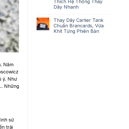
Thích Hệ Thống Thay
Dây Nhanh
Thay Dây Cartier Tank
Chuẩn Brancards, Vừa
Khít Từng Phiên Bản
u. Năm
Koscowicz
ú ý. Như
y,… Những
rình sử
n trải