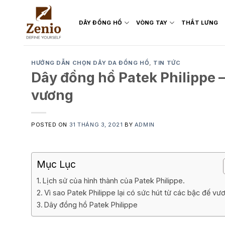
Skip
to
DÂY ĐỒNG HỒ
VÒNG TAY
THẮT LƯNG
content
HƯỚNG DẪN CHỌN DÂY DA ĐỒNG HỒ
,
TIN TỨC
Dây đồng hồ Patek Philippe –
vương
POSTED ON
31 THÁNG 3, 2021
BY
ADMIN
Mục Lục
Lịch sử của hình thành của Patek Philippe.
Vì sao Patek Philippe lại có sức hút từ các bậc đế vư
Dây đồng hồ Patek Philippe