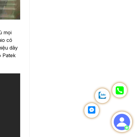
ủ mọi
io có
hiệu dây
ồ Patek