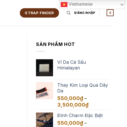
Vietnamese
STRAP FINDER
ĐĂNG NHẬP
0
SẢN PHẨM HOT
Ví Da Cá Sấu
Himalayan
Thay Kim Loại Qua Dây
Da
550,000
₫
–
Khoảng
3,500,000
₫
giá:
Đính Charm Đặc Biệt
từ
550,000₫
550,000
₫
–