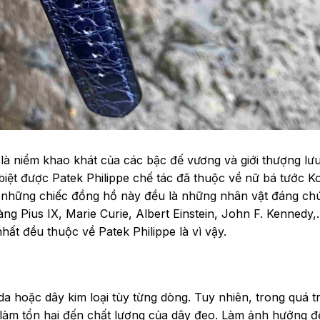
 là niềm khao khát của các bậc đế vương và giới thượng lư
biệt được Patek Philippe chế tác đã thuộc về nữ bá tước 
 những chiếc đồng hồ này đều là những nhân vật đáng ch
àng Pius IX, Marie Curie, Albert Einstein, John F. Kenned
hất đều thuộc về Patek Philippe là vì vậy.
a hoặc dây kim loại tùy từng dòng. Tuy nhiên, trong quá t
làm tổn hại đến chất lượng của dây đeo. Làm ảnh hưởng đế