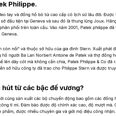
ek Philippe.
eo tay và đồng hồ bỏ túi cao cấp có lịch sử lâu đời.
Được 
ụ sở đầu tiện tại Geneva và sau đó là thung lũng Joux. Hãn
phân phối trên toàn cầu. Vào năm 2001, Patek philippe đã 
i Geneva.
n còn nối” và thuộc sở hữu của gia đình Stern. Xuất phát 
g hồ người Ba Lan Norbert Antoine de Patek và thợ đồng h
ế lên dây cót mà không cần chìa, Patek Philippe & Co đã r
n sở hữu công ty đã trao cho Philippe Stern và được truy
c hút từ các bậc đế vương?
hời cũng sản xuất các bộ chuyển động bao gồm các đồng 
ủ công tỉ mỉ. Đảm bảo được độ chính xác cao, độ mượt mà. 
 phẩm, được nhiều chuyên gia và giới mộ điệu công nhận.