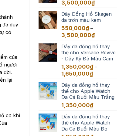
đến
Khoảng
3,500,000
₫
3,500,000₫
giá:
Dây Đồng Hồ Skagen
từ
thành
da trơn màu kem
550,000₫
g đã duy
đến
550,000
₫
–
tự có
3,500,000₫
Khoảng
3,500,000
₫
giá:
Dây da đồng hồ thay
từ
thế cho Versace Revive
550,000₫
điểm của
- Dây Kỳ Đà Màu Cam
đến
ồ người
3,500,000₫
1,350,000
₫
–
a đời.
Khoảng
1,650,000
₫
giá:
ền lại
Dây da đồng hồ thay
từ
thế cho Apple Watch
1,350,000₫
Da Cá Đuối Màu Trắng
đến
1,650,000₫
1,350,000
₫
hồ cơ khí
Dây da đồng hồ thay
thế cho Apple Watch
Của
Da Cá Đuối Màu Đỏ