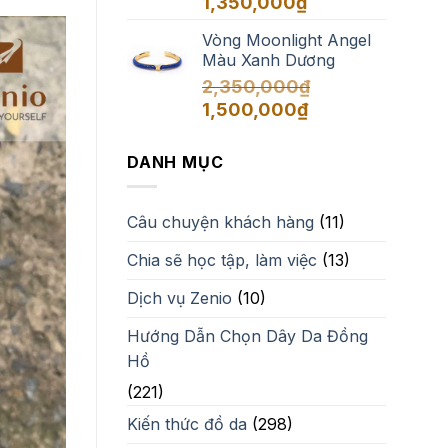
1,350,000
₫
Vòng Moonlight Angel
Màu Xanh Dương
2,350,000
₫
Giá
Giá
1,500,000
₫
gốc
hiện
là:
tại
DANH MỤC
2,350,000₫.
là:
1,500,000₫.
Câu chuyện khách hàng
(11)
Chia sẽ học tập, làm việc
(13)
Dịch vụ Zenio
(10)
Hướng Dẫn Chọn Dây Da Đồng
Hồ
(221)
Kiến thức đồ da
(298)