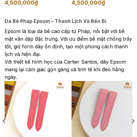
Khoảng
Khoảng
4,500,000
₫
4,500,000
₫
giá:
giá:
từ
từ
1,650,000₫
1,650,000₫
đến
đến
Da Bê Pháp Epsom – Thanh Lịch Và Bền Bỉ
4,500,000₫
4,500,000₫
Epsom là loại da bê cao cấp từ Pháp, nổi bật với bề
mặt vân dập đặc trưng. Với ưu điểm bề mặt chống trầy
tốt, giữ form dây ổn định, tạo một phong cách thanh
lịch và hiện đại.
Với thiết kế hình học của Cartier Santos, dây Epsom
mang lại cảm giác gọn gàng và tinh tế khi đeo hằng
ngày.