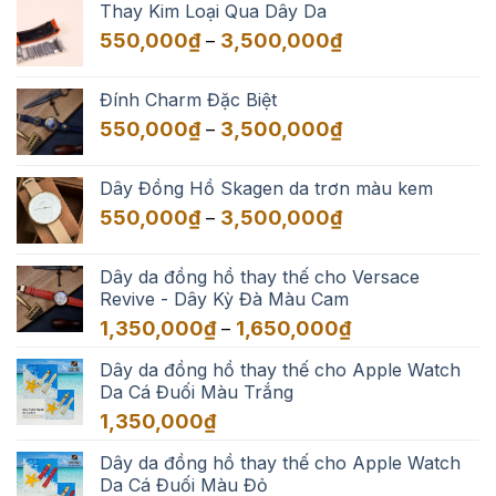
Thay Kim Loại Qua Dây Da
Khoảng
550,000
₫
3,500,000
₫
–
giá:
từ
Đính Charm Đặc Biệt
550,000₫
Khoảng
550,000
₫
3,500,000
₫
–
đến
giá:
3,500,000₫
từ
Dây Đồng Hồ Skagen da trơn màu kem
550,000₫
Khoảng
550,000
₫
3,500,000
₫
–
đến
giá:
3,500,000₫
từ
Dây da đồng hồ thay thế cho Versace
550,000₫
Revive - Dây Kỳ Đà Màu Cam
đến
Khoảng
1,350,000
₫
1,650,000
₫
–
3,500,000₫
giá:
Dây da đồng hồ thay thế cho Apple Watch
từ
Da Cá Đuối Màu Trắng
1,350,000₫
đến
1,350,000
₫
1,650,000₫
Dây da đồng hồ thay thế cho Apple Watch
Da Cá Đuối Màu Đỏ