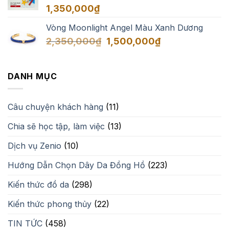
1,350,000
₫
Vòng Moonlight Angel Màu Xanh Dương
Giá
Giá
2,350,000
₫
1,500,000
₫
gốc
hiện
là:
tại
2,350,000₫.
là:
DANH MỤC
1,500,000₫.
Câu chuyện khách hàng
(11)
Chia sẽ học tập, làm việc
(13)
Dịch vụ Zenio
(10)
Hướng Dẫn Chọn Dây Da Đồng Hồ
(223)
Kiến thức đồ da
(298)
Kiến thức phong thủy
(22)
TIN TỨC
(458)