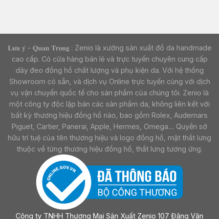
𝐋𝐮̛𝐮 𝐲́ - 𝐐𝐮𝐚𝐧 𝐓𝐫𝐨̣𝐧𝐠 : Zenio là xưởng sản xuất đồ da handmade
cao cấp. Có cửa hàng bán lẻ và trực tuyến chuyên cung cấp
dây đeo đồng hồ chất lượng và phụ kiện da. Với hệ thống
Showroom có sẵn, và dịch vụ Online trực tuyến cùng với dịch
vụ vận chuyển quốc tế cho sản phẩm của chúng tôi. Zenio là
một công ty độc lập bán các sản phẩm da, không liên kết với
bất kỳ thương hiệu đồng hồ nào, bao gồm Rolex, Audemars
Piguet, Cartier, Panerai, Apple, Hermes, Omega.... Quyền sở
hữu trí tuệ của tên thương hiệu và logo đồng hồ, mặt thắt lưng
thuộc về từng thương hiệu đồng hồ, thắt lưng tương ứng.
Công ty TNHH Thương Mại Sản Xuất Zenio 107 Đặng Văn