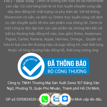
𝐋𝐮̛𝐮 𝐲́ - 𝐐𝐮𝐚𝐧 𝐓𝐫𝐨̣𝐧𝐠 : Zenio là xưởng sản xuất đồ da handmade
cao cấp. Có cửa hàng bán lẻ và trực tuyến chuyên cung cấp
dây đeo đồng hồ chất lượng và phụ kiện da. Với hệ thống
Showroom có sẵn, và dịch vụ Online trực tuyến cùng với dịch
vụ vận chuyển quốc tế cho sản phẩm của chúng tôi. Zenio là
một công ty độc lập bán các sản phẩm da, không liên kết với
bất kỳ thương hiệu đồng hồ nào, bao gồm Rolex, Audemars
Piguet, Cartier, Panerai, Apple, Hermes, Omega.... Quyền sở
hữu trí tuệ của tên thương hiệu và logo đồng hồ, mặt thắt lưng
thuộc về từng thương hiệu đồng hồ, thắt lưng tương ứng.
Công ty TNHH Thương Mại Sản Xuất Zenio 107 Đặng Văn
Ngữ, Phường 13, Quận Phú Nhuận, Thành phố Hồ Chí Minh,
Việt Nam
GP số 0315834520 do sở KHĐT Tp Hồ Chí Minh cấp lần đầu
ngày 06/08/2019