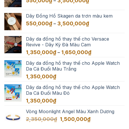
550,000
₫
3,500,000
₫
–
đến
giá:
3,500,000₫
từ
Dây Đồng Hồ Skagen da trơn màu kem
550,000₫
Khoảng
550,000
₫
3,500,000
₫
–
đến
giá:
3,500,000₫
từ
Dây da đồng hồ thay thế cho Versace
550,000₫
Revive - Dây Kỳ Đà Màu Cam
đến
Khoảng
1,350,000
₫
1,650,000
₫
–
3,500,000₫
giá:
Dây da đồng hồ thay thế cho Apple Watch
từ
Da Cá Đuối Màu Trắng
1,350,000₫
đến
1,350,000
₫
1,650,000₫
Dây da đồng hồ thay thế cho Apple Watch
Da Cá Đuối Màu Đỏ
1,350,000
₫
Vòng Moonlight Angel Màu Xanh Dương
Giá
Giá
2,350,000
₫
1,500,000
₫
gốc
hiện