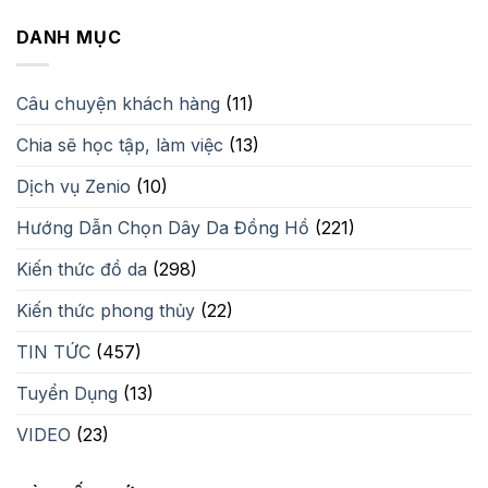
là:
tại
2,350,000₫.
là:
DANH MỤC
1,500,000₫.
Câu chuyện khách hàng
(11)
Chia sẽ học tập, làm việc
(13)
Dịch vụ Zenio
(10)
Hướng Dẫn Chọn Dây Da Đồng Hồ
(221)
Kiến thức đồ da
(298)
Kiến thức phong thủy
(22)
TIN TỨC
(457)
Tuyển Dụng
(13)
VIDEO
(23)