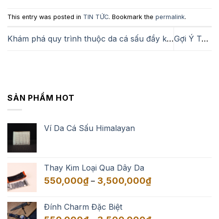
This entry was posted in
TIN TỨC
. Bookmark the
permalink
.
Khám phá quy trình thuộc da cá sấu đầy kỳ công
Gợi Ý Top 5 Món Quà Tết Độc Đáo Và Ý Nghĩa Cho Dịp Năm Mới 2025
SẢN PHẨM HOT
Ví Da Cá Sấu Himalayan
Thay Kim Loại Qua Dây Da
Khoảng
550,000
₫
3,500,000
₫
–
giá:
từ
Đính Charm Đặc Biệt
550,000₫
Khoảng