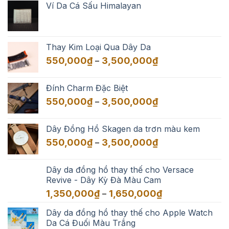
Ví Da Cá Sấu Himalayan
Thay Kim Loại Qua Dây Da
Khoảng
550,000
₫
3,500,000
₫
–
giá:
từ
Đính Charm Đặc Biệt
550,000₫
Khoảng
550,000
₫
3,500,000
₫
–
đến
giá:
3,500,000₫
từ
Dây Đồng Hồ Skagen da trơn màu kem
550,000₫
Khoảng
550,000
₫
3,500,000
₫
–
đến
giá:
3,500,000₫
từ
Dây da đồng hồ thay thế cho Versace
550,000₫
Revive - Dây Kỳ Đà Màu Cam
đến
Khoảng
1,350,000
₫
1,650,000
₫
–
3,500,000₫
giá:
Dây da đồng hồ thay thế cho Apple Watch
từ
Da Cá Đuối Màu Trắng
1,350,000₫