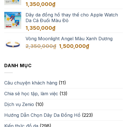
đến
1,350,000
₫
1,650,000₫
Dây da đồng hồ thay thế cho Apple Watch
Da Cá Đuối Màu Đỏ
1,350,000
₫
Vòng Moonlight Angel Màu Xanh Dương
Giá
Giá
2,350,000
₫
1,500,000
₫
gốc
hiện
là:
tại
2,350,000₫.
là:
DANH MỤC
1,500,000₫.
Câu chuyện khách hàng
(11)
Chia sẽ học tập, làm việc
(13)
Dịch vụ Zenio
(10)
Hướng Dẫn Chọn Dây Da Đồng Hồ
(223)
Kiến thức đồ da
(298)