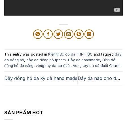
This entry was posted in
Kiến thức đồ da
,
TIN TỨC
and tagged
dây
da đồng hồ
,
dây da đồng hồ tphcm
,
Dây da handmade
,
Đính đá
đồng hồ đà nẵng
,
vòng tay da cá đuối
,
Vòng tay da cá đuối Charm
.
Dây đồng hồ da kỳ đà hand made
Dây da nào cho đồng hồ Diesel?
SẢN PHẨM HOT