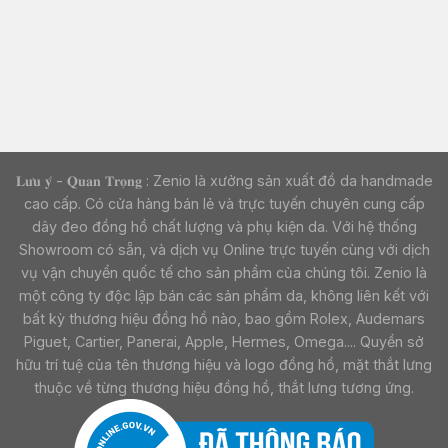
𝐋𝐮̛𝐮 𝐲́ - 𝐐𝐮𝐚𝐧 𝐓𝐫𝐨̣𝐧𝐠 : Zenio là xưởng sản xuất đồ da handmade
cao cấp. Có cửa hàng bán lẻ và trực tuyến chuyên cung cấp
dây đeo đồng hồ chất lượng và phụ kiện da. Với hệ thống
Showroom có sẵn, và dịch vụ Online trực tuyến cùng với dịch
vụ vận chuyển quốc tế cho sản phẩm của chúng tôi. Zenio là
một công ty độc lập bán các sản phẩm da, không liên kết với
bất kỳ thương hiệu đồng hồ nào, bao gồm Rolex, Audemars
Piguet, Cartier, Panerai, Apple, Hermes, Omega.... Quyền sở
hữu trí tuệ của tên thương hiệu và logo đồng hồ, mặt thắt lưng
thuộc về từng thương hiệu đồng hồ, thắt lưng tương ứng.