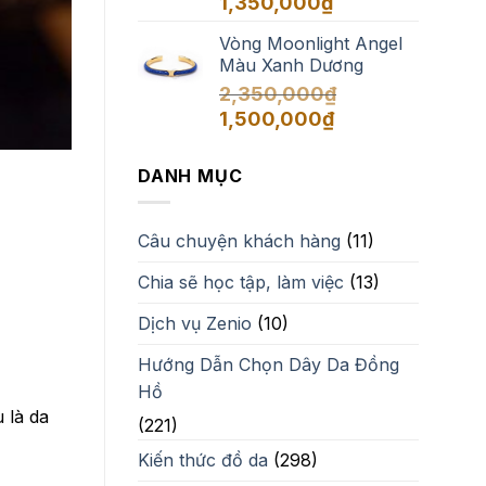
1,350,000
₫
Vòng Moonlight Angel
Màu Xanh Dương
2,350,000
₫
Giá
Giá
1,500,000
₫
gốc
hiện
là:
tại
DANH MỤC
2,350,000₫.
là:
1,500,000₫.
Câu chuyện khách hàng
(11)
Chia sẽ học tập, làm việc
(13)
Dịch vụ Zenio
(10)
Hướng Dẫn Chọn Dây Da Đồng
Hồ
 là da
(221)
Kiến thức đồ da
(298)