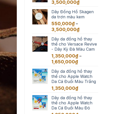
đến
Khoảng
3,500,000
₫
3,500,000₫
giá:
Dây Đồng Hồ Skagen
từ
da trơn màu kem
550,000₫
đến
550,000
₫
–
3,500,000₫
Khoảng
3,500,000
₫
giá:
Dây da đồng hồ thay
từ
thế cho Versace Revive
550,000₫
- Dây Kỳ Đà Màu Cam
đến
3,500,000₫
1,350,000
₫
–
Khoảng
1,650,000
₫
giá:
Dây da đồng hồ thay
từ
thế cho Apple Watch
1,350,000₫
Da Cá Đuối Màu Trắng
đến
1,650,000₫
1,350,000
₫
Dây da đồng hồ thay
thế cho Apple Watch
Da Cá Đuối Màu Đỏ