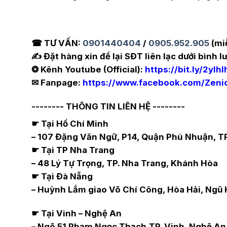
☎ TƯ VẤN:
0901440404
/
0905.952.905
(mi
✍️ Đặt hàng xin để lại SĐT liên lạc dưới bình lu
❂ Kênh Youtube (Official):
https://bit.ly/2ylhl
✉ Fanpage:
https://www.facebook.com/Zenio.
-------- THÔNG TIN LIÊN HỆ --------
☛ Tại Hồ Chí Minh
– 107 Đặng Văn Ngữ, P14, Quận Phú Nhuận, TP
☛ Tại TP Nha Trang
– 48 Lý Tự Trọng, TP. Nha Trang, Khánh Hòa
☛ Tại Đà Nẵng
– Huỳnh Lắm giao Võ Chí Công, Hòa Hải, Ngũ H
☛ Tại Vinh – Nghệ An
– Ngõ 51 Phạm Ngọc Thạch,TP. Vinh, Nghệ An