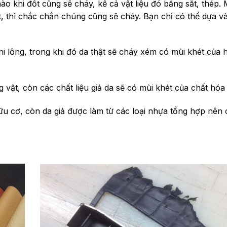
o khi đốt cũng sẽ cháy, kể cả vật liệu đó bằng sắt, thép. 
, thì chắc chắn chúng cũng sẽ cháy. Bạn chỉ có thể dựa v
 ni lông, trong khi đó da thật sẽ cháy xém có mùi khét của 
 vật, còn các chất liệu giả da sẽ có mùi khét của chất hóa
ữu cơ, còn da giả được làm từ các loại nhựa tổng hợp nên