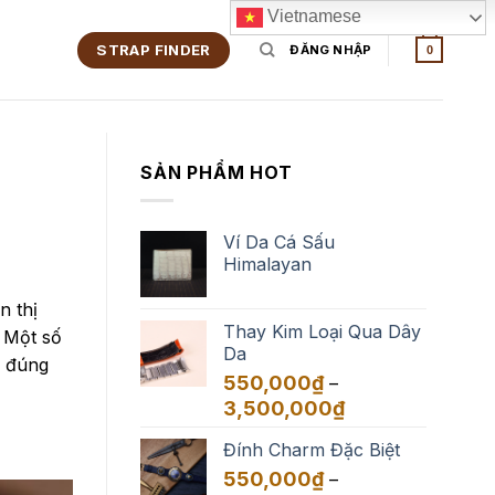
Vietnamese
STRAP FINDER
ĐĂNG NHẬP
0
SẢN PHẨM HOT
Ví Da Cá Sấu
Himalayan
n thị
Thay Kim Loại Qua Dây
 Một số
Da
ó đúng
550,000
₫
–
Khoảng
3,500,000
₫
giá:
Đính Charm Đặc Biệt
từ
550,000₫
550,000
₫
–