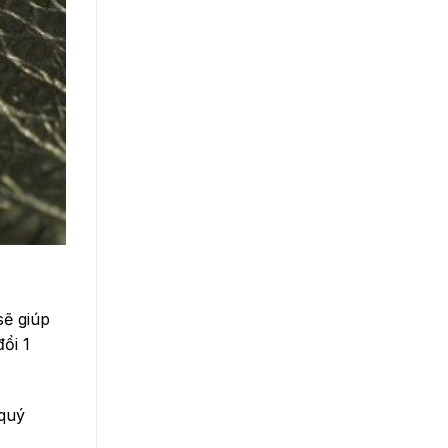
ẽ giúp
ổi 1
 quý