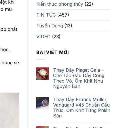
Một khi
Kiến thức phong thủy
(22)
ào mùi
TIN TỨC
(457)
Tuyển Dụng
(13)
hợp chất
VIDEO
(23)
 học.
BÀI VIẾT MỚI
 chúng sẽ
Thay Dây Piaget Gala –
Chế Tác Đầu Dây Cong
Theo Vỏ, Ôm Khít Như
Nguyên Bản
Thay Dây Franck Muller
Vanguard V45 Chuẩn Cấu
Trúc, Ôm Khít Từng Phiên
Bản