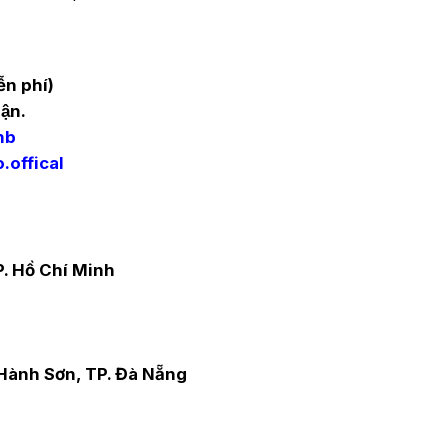
ễn phí)
ận.
hb
offical
. Hồ Chí Minh
ành Sơn, TP. Đà Nẵng