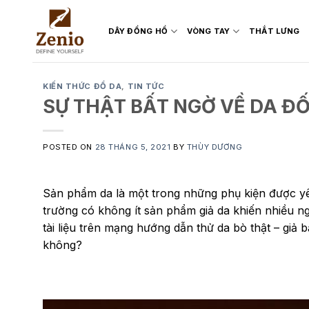
Skip
to
DÂY ĐỒNG HỒ
VÒNG TAY
THẮT LƯNG
content
KIẾN THỨC ĐỒ DA
,
TIN TỨC
SỰ THẬT BẤT NGỜ VỀ DA Đ
POSTED ON
28 THÁNG 5, 2021
BY
THÙY DƯƠNG
Sản phẩm da là một trong những phụ kiện được yêu
trường có không ít sản phẩm giả da khiến nhiều 
tài liệu trên mạng hướng dẫn thử da bò thật – giả 
không?