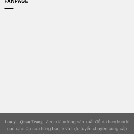
FANPAGE
𝐋𝐮̛𝐮 𝐲́ - 𝐐𝐮𝐚𝐧 𝐓𝐫𝐨̣𝐧𝐠 : Zenio là xưởng sản xuất đồ da handmade
cao cấp. Có cửa hàng bán lẻ và trực tuyến chuyên cung cấp