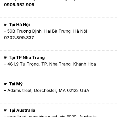
0905.952.905
☛
Tại Hà Nội
– 59B Trương Định, Hai Bà Trưng, Hà Nội
0702.899.337
☛ Tại TP Nha Trang
– 48 Lý Tự Trọng, TP. Nha Trang, Khánh Hòa
☛
Tại Mỹ
– Adams treet, Dorchester, MA 02122 USA
☛
Tại Australia
– corella rd, sunshine west, vic 3020, Australia