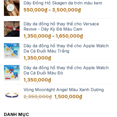
Dây Đồng Hồ Skagen da trơn màu kem
550,000₫
Khoảng
550,000
₫
3,500,000
₫
–
đến
giá:
3,500,000₫
từ
Dây da đồng hồ thay thế cho Versace
550,000₫
Revive - Dây Kỳ Đà Màu Cam
đến
Khoảng
1,350,000
₫
1,650,000
₫
–
3,500,000₫
giá:
Dây da đồng hồ thay thế cho Apple Watch
từ
Da Cá Đuối Màu Trắng
1,350,000₫
đến
1,350,000
₫
1,650,000₫
Dây da đồng hồ thay thế cho Apple Watch
Da Cá Đuối Màu Đỏ
1,350,000
₫
Vòng Moonlight Angel Màu Xanh Dương
Giá
Giá
2,350,000
₫
1,500,000
₫
gốc
hiện
là:
tại
2,350,000₫.
là:
DANH MỤC