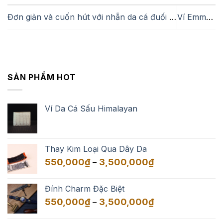
Đơn giản và cuốn hút với nhẫn da cá đuối trơn
Ví Emma mini Zip – món phụ kiện sang trọng cho phái đẹp
SẢN PHẨM HOT
Ví Da Cá Sấu Himalayan
Thay Kim Loại Qua Dây Da
Khoảng
550,000
₫
3,500,000
₫
–
giá:
từ
Đính Charm Đặc Biệt
550,000₫
Khoảng
550,000
₫
3,500,000
₫
–
đến
giá:
3,500,000₫
từ