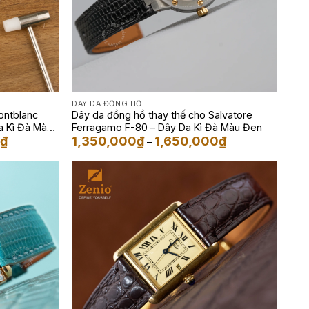
DÂY DA ĐỒNG HỒ
ontblanc
Dây da đồng hồ thay thế cho Salvatore
a Kì Đà Màu
Ferragamo F-80 – Dây Da Kì Đà Màu Đen
Khoảng
Khoảng
0
₫
1,350,000
₫
1,650,000
₫
–
giá:
giá:
từ
từ
1,350,000₫
1,350,000₫
đến
đến
1,650,000₫
1,650,000₫