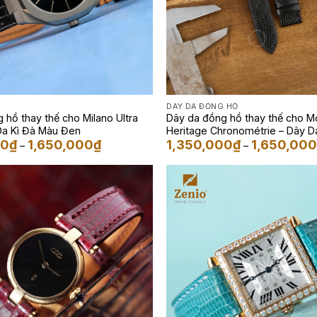
DÂY DA ĐỒNG HỒ
 hồ thay thế cho Milano Ultra
Dây da đồng hồ thay thế cho M
Da Kì Đà Màu Đen
Heritage Chronométrie – Dây D
Khoảng
00
₫
1,650,000
₫
1,350,000
₫
1,650,00
Đen
–
–
giá:
từ
1,350,000₫
đến
1,650,000₫