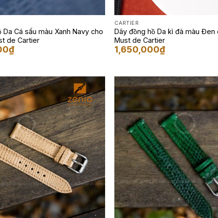
CARTIER
hồ Da Cá sấu màu Xanh Navy cho
Dây đồng hồ Da kì đà màu Đen c
ust de Cartier
Must de Cartier
00
₫
1,650,000
₫