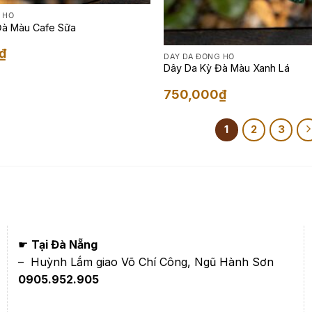
 HỒ
Đà Màu Cafe Sữa
₫
DÂY DA ĐỒNG HỒ
Dây Da Kỳ Đà Màu Xanh Lá
750,000
₫
1
2
3
☛
Tại Đà Nẵng
– Huỳnh Lắm giao Võ Chí Công, Ngũ Hành Sơn
0905.952.905