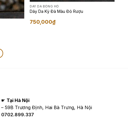
DÂY DA ĐỒNG HỒ
Dây Da Kỳ Đà Màu Đỏ Rượu
750,000
₫
☛
Tại Hà Nội
– 59B Trương Định, Hai Bà Trưng, Hà Nội
0702.899.337