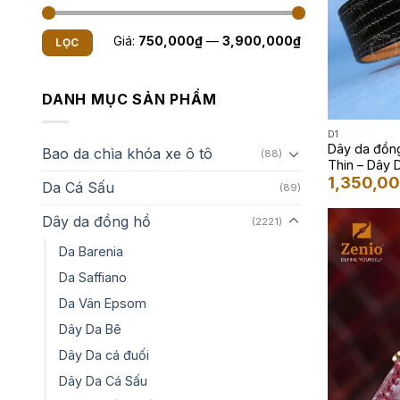
Giá
Giá
Giá:
750,000₫
—
3,900,000₫
LỌC
tối
tối
thiểu
đa
DANH MỤC SẢN PHẨM
D1
Dây da đồng
Bao da chìa khóa xe ô tô
(88)
Thin – Dây 
1,350,0
Da Cá Sấu
(89)
Dây da đồng hồ
(2221)
Da Barenia
Da Saffiano
Da Vân Epsom
Dây Da Bê
Dây Da cá đuối
Dây Da Cá Sấu