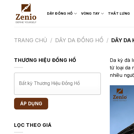
Skip
to
DÂY ĐỒNG HỒ
VÒNG TAY
THẮT LƯNG
content
TRANG CHỦ
/
DÂY DA ĐỒNG HỒ
/
DÂY DA 
THƯƠNG HIỆU ĐỒNG HỒ
Da kỳ đà l
từ loại da
nhiều ngưo
ÁP DỤNG
LỌC THEO GIÁ