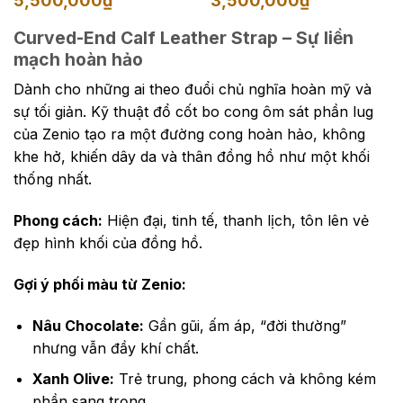
5,500,000
₫
3,500,000
₫
giá:
giá:
từ
từ
4,500,000₫
2,500,000₫
Curved-End Calf Leather Strap – Sự liền
đến
đến
mạch hoàn hảo
5,500,000₫
3,500,000₫
Dành cho những ai theo đuổi chủ nghĩa hoàn mỹ và
sự tối giản. Kỹ thuật đổ cốt bo cong ôm sát phần lug
của Zenio tạo ra một đường cong hoàn hảo, không
khe hở, khiến dây da và thân đồng hồ như một khối
thống nhất.
Phong cách:
Hiện đại, tinh tế, thanh lịch, tôn lên vẻ
đẹp hình khối của đồng hồ.
Gợi ý phối màu từ Zenio:
Nâu Chocolate:
Gần gũi, ấm áp, “đời thường”
nhưng vẫn đầy khí chất.
Xanh Olive:
Trẻ trung, phong cách và không kém
phần sang trọng.