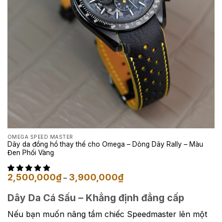
OMEGA SPEED MASTER
Dây da đồng hồ thay thế cho Omega – Dòng Dây Rally – Màu
Đen Phối Vàng
Khoảng
2,500,000
₫
3,900,000
₫
–
giá:
từ
2,500,000₫
Dây Da Cá Sấu – Khẳng định đẳng cấp
đến
3,900,000₫
Nếu bạn muốn nâng tầm chiếc Speedmaster lên một