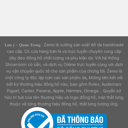
𝐋𝐮̛𝐮 𝐲́ - 𝐐𝐮𝐚𝐧 𝐓𝐫𝐨̣𝐧𝐠 : Zenio là xưởng sản xuất đồ da handmade
cao cấp. Có cửa hàng bán lẻ và trực tuyến chuyên cung cấp
dây đeo đồng hồ chất lượng và phụ kiện da. Với hệ thống
Showroom có sẵn, và dịch vụ Online trực tuyến cùng với dịch
vụ vận chuyển quốc tế cho sản phẩm của chúng tôi. Zenio là
một công ty độc lập bán các sản phẩm da, không liên kết với
bất kỳ thương hiệu đồng hồ nào, bao gồm Rolex, Audemars
Piguet, Cartier, Panerai, Apple, Hermes, Omega.... Quyền sở
hữu trí tuệ của tên thương hiệu và logo đồng hồ, mặt thắt lưng
thuộc về từng thương hiệu đồng hồ, thắt lưng tương ứng.