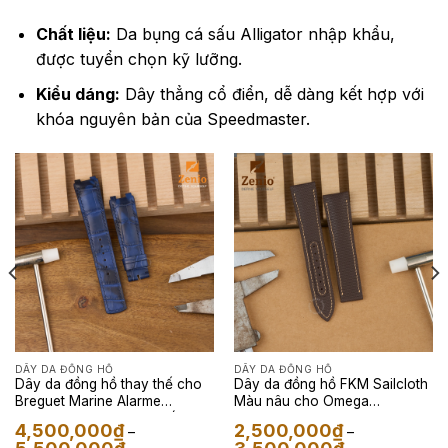
Chất liệu:
Da bụng cá sấu Alligator nhập khẩu,
được tuyển chọn kỹ lưỡng.
Kiểu dáng:
Dây thẳng cổ điển, dễ dàng kết hợp với
khóa nguyên bản của Speedmaster.
DÂY DA ĐỒNG HỒ
DÂY DA ĐỒNG HỒ
Dây da đồng hồ thay thế cho
Dây da đồng hồ FKM Sailcloth
Breguet Marine Alarme
Màu nâu cho Omega
Musicale – Dây Da Cá sấu
Speedmaster
4,500,000
₫
2,500,000
₫
–
–
Màu Camo Navy
Khoảng
Khoảng