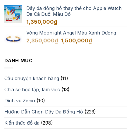
1,650,000₫
Dây da đồng hồ thay thế cho Apple Watch
Da Cá Đuối Màu Đỏ
1,350,000
₫
Vòng Moonlight Angel Màu Xanh Dương
Giá
Giá
2,350,000
₫
1,500,000
₫
gốc
hiện
là:
tại
2,350,000₫.
là:
DANH MỤC
1,500,000₫.
Câu chuyện khách hàng
(11)
Chia sẽ học tập, làm việc
(13)
Dịch vụ Zenio
(10)
Hướng Dẫn Chọn Dây Da Đồng Hồ
(223)
Kiến thức đồ da
(298)