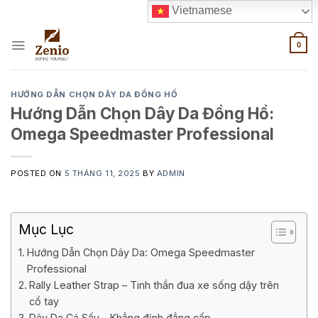
Skip
Vietnamese
to
content
0
HƯỚNG DẪN CHỌN DÂY DA ĐỒNG HỒ
Hướng Dẫn Chọn Dây Da Đồng Hồ:
Omega Speedmaster Professional
POSTED ON
5 THÁNG 11, 2025
BY
ADMIN
Mục Lục
Hướng Dẫn Chọn Dây Da: Omega Speedmaster
Professional
Rally Leather Strap – Tinh thần đua xe sống dậy trên
cổ tay
Dây Da Cá Sấu – Khẳng định đẳng cấp