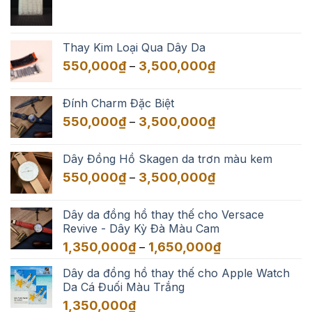
Thay Kim Loại Qua Dây Da
Khoảng
550,000
₫
3,500,000
₫
–
giá:
từ
Đính Charm Đặc Biệt
550,000₫
Khoảng
550,000
₫
3,500,000
₫
–
đến
giá:
3,500,000₫
từ
Dây Đồng Hồ Skagen da trơn màu kem
550,000₫
Khoảng
550,000
₫
3,500,000
₫
–
đến
giá:
3,500,000₫
từ
Dây da đồng hồ thay thế cho Versace
550,000₫
Revive - Dây Kỳ Đà Màu Cam
đến
Khoảng
1,350,000
₫
1,650,000
₫
–
3,500,000₫
giá:
Dây da đồng hồ thay thế cho Apple Watch
từ
Da Cá Đuối Màu Trắng
1,350,000₫
đến
1,350,000
₫