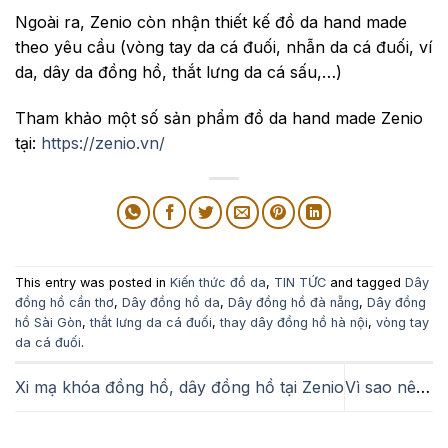
Ngoài ra, Zenio còn nhận thiết kế đồ da hand made
theo yêu cầu (vòng tay da cá đuối, nhẫn da cá đuối, ví
da, dây da đồng hồ, thắt lưng da cá sấu,…)
Tham khảo một số sản phẩm đồ da hand made Zenio
tại:
https://zenio.vn/
This entry was posted in
Kiến thức đồ da
,
TIN TỨC
and tagged
Dây
đồng hồ cần thơ
,
Dây đồng hồ da
,
Dây đồng hồ đà nẵng
,
Dây đồng
hồ Sài Gòn
,
thắt lưng da cá đuối
,
thay dây đồng hồ hà nội
,
vòng tay
da cá đuối
.
Xi mạ khóa đồng hồ, dây đồng hồ tại Zenio
Vì sao nên phục hồi cho sản phẩm ví da, túi xách da?