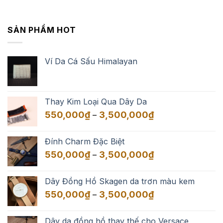
SẢN PHẨM HOT
Ví Da Cá Sấu Himalayan
Thay Kim Loại Qua Dây Da
Khoảng
550,000
₫
3,500,000
₫
–
giá:
từ
Đính Charm Đặc Biệt
550,000₫
Khoảng
550,000
₫
3,500,000
₫
–
đến
giá:
3,500,000₫
từ
Dây Đồng Hồ Skagen da trơn màu kem
550,000₫
Khoảng
550,000
₫
3,500,000
₫
–
đến
giá:
3,500,000₫
từ
Dây da đồng hồ thay thế cho Versace