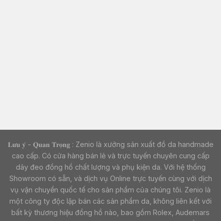
𝐋𝐮̛𝐮 𝐲́ - 𝐐𝐮𝐚𝐧 𝐓𝐫𝐨̣𝐧𝐠 : Zenio là xưởng sản xuất đồ da handmade
cao cấp. Có cửa hàng bán lẻ và trực tuyến chuyên cung cấp
dây đeo đồng hồ chất lượng và phụ kiện da. Với hệ thống
Showroom có sẵn, và dịch vụ Online trực tuyến cùng với dịch
vụ vận chuyển quốc tế cho sản phẩm của chúng tôi. Zenio là
một công ty độc lập bán các sản phẩm da, không liên kết với
bất kỳ thương hiệu đồng hồ nào, bao gồm Rolex, Audemars