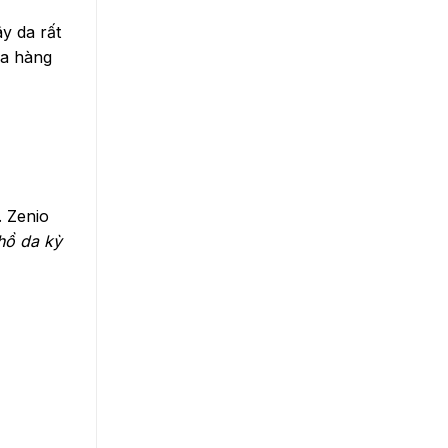
y da rất
ửa hàng
. Zenio
hồ da kỳ