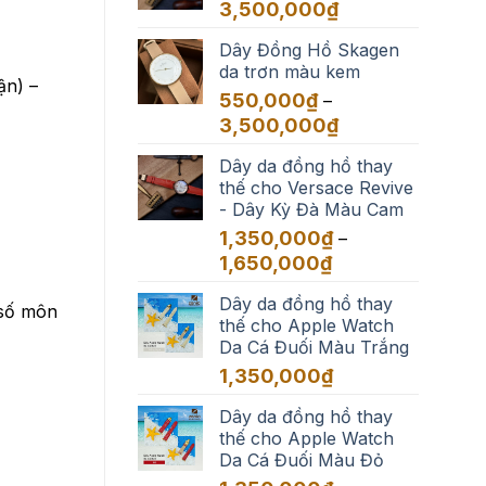
đến
Khoảng
3,500,000
₫
3,500,000₫
giá:
Dây Đồng Hồ Skagen
từ
da trơn màu kem
550,000₫
ận) –
đến
550,000
₫
–
3,500,000₫
Khoảng
3,500,000
₫
giá:
Dây da đồng hồ thay
từ
thế cho Versace Revive
550,000₫
- Dây Kỳ Đà Màu Cam
đến
3,500,000₫
1,350,000
₫
–
Khoảng
1,650,000
₫
giá:
Dây da đồng hồ thay
từ
 số môn
thế cho Apple Watch
1,350,000₫
Da Cá Đuối Màu Trắng
đến
1,650,000₫
1,350,000
₫
Dây da đồng hồ thay
thế cho Apple Watch
Da Cá Đuối Màu Đỏ