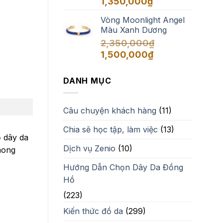
1,350,000
₫
Vòng Moonlight Angel
Màu Xanh Dương
2,350,000
₫
Giá
Giá
1,500,000
₫
gốc
hiện
là:
tại
DANH MỤC
2,350,000₫.
là:
1,500,000₫.
Câu chuyện khách hàng
(11)
Chia sẽ học tập, làm việc
(13)
ồ dây da
Dịch vụ Zenio
(10)
mong
Hướng Dẫn Chọn Dây Da Đồng
Hồ
(223)
Kiến thức đồ da
(299)