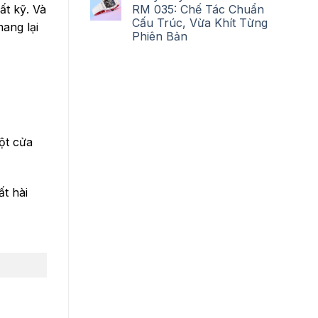
RM 035: Chế Tác Chuẩn
ất kỹ. Và
Cấu Trúc, Vừa Khít Từng
ang lại
Phiên Bản
ột cửa
t hài