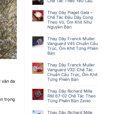
Chế Tác Theo Yêu Cầu
Thay Dây Piaget Gala –
Chế Tác Đầu Dây Cong
Theo Vỏ, Ôm Khít Như
Nguyên Bản
Thay Dây Franck Muller
Vanguard V45 Chuẩn Cấu
Trúc, Ôm Khít Từng Phiên
Bản
Thay Dây Franck Muller
Vanguard V32: Chế Tác
Chuẩn Cấu Trúc, Ôm Khít
Từng Phiên Bản
ở vân da
Thay Dây Richard Mille
RM 67-02 Chế Tác Theo
ân trọng
Từng Phiên Bản Zenio
Thay Dây Richard Mille