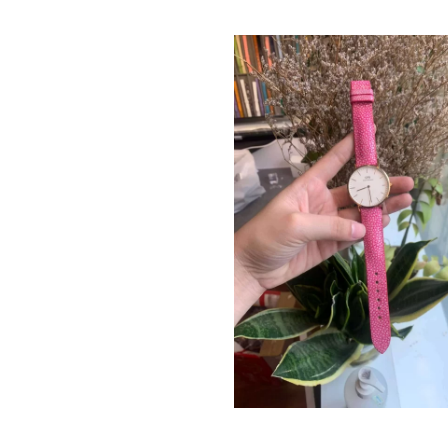
Thay dây đông fhồ DW