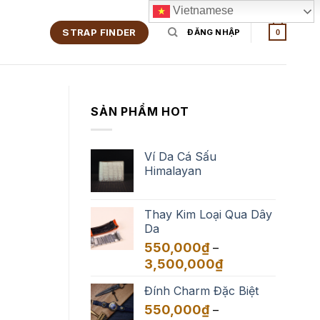
Vietnamese
STRAP FINDER
ĐĂNG NHẬP
0
SẢN PHẨM HOT
Ví Da Cá Sấu
Himalayan
Thay Kim Loại Qua Dây
Da
550,000
₫
–
Khoảng
3,500,000
₫
giá:
Đính Charm Đặc Biệt
từ
550,000₫
550,000
₫
–