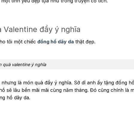
 một tình yêu đẹp tựa như trong truyện cổ tích.
 Valentine đầy ý nghĩa
cho tôi một chiếc
đồng hồ dây da
thật đẹp.
 quà valentine ý nghĩa
 nhưng là món quà đầy ý nghĩa. Sở dĩ anh ấy tặng đồng h
g hồ sẽ lâu bền mãi mãi cùng năm tháng. Đó cũng chính là 
ng hồ dây da.