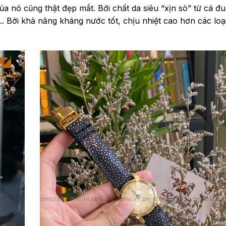
 nó cũng thật đẹp mắt. Bởi chất da siêu “xịn sò” từ cá đu
i.. Bởi khả năng kháng nước tốt, chịu nhiệt cao hơn các loạ