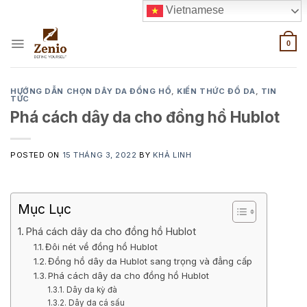
Skip
Vietnamese
to
content
0
HƯỚNG DẪN CHỌN DÂY DA ĐỒNG HỒ
,
KIẾN THỨC ĐỒ DA
,
TIN
TỨC
Phá cách dây da cho đồng hồ Hublot
POSTED ON
15 THÁNG 3, 2022
BY
KHẢ LINH
Mục Lục
Phá cách dây da cho đồng hồ Hublot
Đôi nét về đồng hồ Hublot
Đồng hồ dây da Hublot sang trọng và đẳng cấp
Phá cách dây da cho đồng hồ Hublot
Dây da kỳ đà
Dây da cá sấu