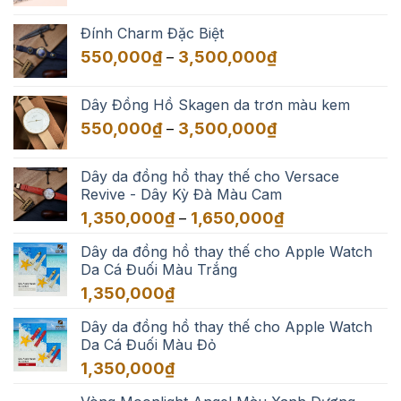
giá:
từ
Đính Charm Đặc Biệt
550,000₫
Khoảng
550,000
₫
3,500,000
₫
–
đến
giá:
3,500,000₫
từ
Dây Đồng Hồ Skagen da trơn màu kem
550,000₫
Khoảng
550,000
₫
3,500,000
₫
–
đến
giá:
3,500,000₫
từ
Dây da đồng hồ thay thế cho Versace
550,000₫
Revive - Dây Kỳ Đà Màu Cam
đến
Khoảng
1,350,000
₫
1,650,000
₫
–
3,500,000₫
giá:
Dây da đồng hồ thay thế cho Apple Watch
từ
Da Cá Đuối Màu Trắng
1,350,000₫
đến
1,350,000
₫
1,650,000₫
Dây da đồng hồ thay thế cho Apple Watch
Da Cá Đuối Màu Đỏ
1,350,000
₫