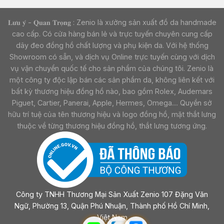
𝐋𝐮̛𝐮 𝐲́ - 𝐐𝐮𝐚𝐧 𝐓𝐫𝐨̣𝐧𝐠 : Zenio là xưởng sản xuất đồ da handmade
cao cấp. Có cửa hàng bán lẻ và trực tuyến chuyên cung cấp
dây đeo đồng hồ chất lượng và phụ kiện da. Với hệ thống
Showroom có sẵn, và dịch vụ Online trực tuyến cùng với dịch
vụ vận chuyển quốc tế cho sản phẩm của chúng tôi. Zenio là
một công ty độc lập bán các sản phẩm da, không liên kết với
bất kỳ thương hiệu đồng hồ nào, bao gồm Rolex, Audemars
Piguet, Cartier, Panerai, Apple, Hermes, Omega.... Quyền sở
hữu trí tuệ của tên thương hiệu và logo đồng hồ, mặt thắt lưng
thuộc về từng thương hiệu đồng hồ, thắt lưng tương ứng.
Công ty TNHH Thương Mại Sản Xuất Zenio 107 Đặng Văn
Ngữ, Phường 13, Quận Phú Nhuận, Thành phố Hồ Chí Minh,
Việt Nam