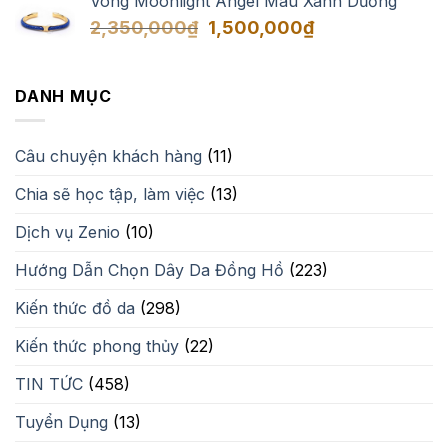
Vòng Moonlight Angel Màu Xanh Dương
Giá
Giá
2,350,000
₫
1,500,000
₫
gốc
hiện
là:
tại
2,350,000₫.
là:
DANH MỤC
1,500,000₫.
Câu chuyện khách hàng
(11)
Chia sẽ học tập, làm việc
(13)
Dịch vụ Zenio
(10)
Hướng Dẫn Chọn Dây Da Đồng Hồ
(223)
Kiến thức đồ da
(298)
Kiến thức phong thủy
(22)
TIN TỨC
(458)
Tuyển Dụng
(13)