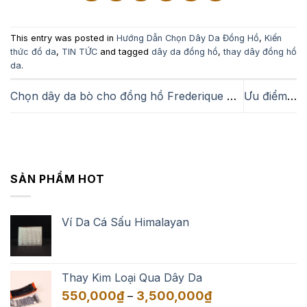
This entry was posted in
Hướng Dẫn Chọn Dây Da Đồng Hồ
,
Kiến
thức đồ da
,
TIN TỨC
and tagged
dây da đồng hồ
,
thay dây đồng hồ
da
.
Chọn dây da bò cho đồng hồ Frederique Constant
Ưu điểm và khuyết điểm dây đồng hồ kim loại thương hiệu Movado
SẢN PHẨM HOT
Ví Da Cá Sấu Himalayan
Thay Kim Loại Qua Dây Da
Khoảng
550,000
₫
3,500,000
₫
–