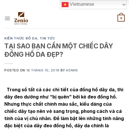
Skip
Vietnamese
to
content
0
KIẾN THỨC ĐỒ DA
,
TIN TỨC
TẠI SAO BẠN CẦN MỘT CHIẾC DÂY
ĐỒNG HỒ DA ĐẸP?
POSTED ON
18 THÁNG 10, 2018
BY
ADMIN
Trong số tất cả các chi tiết của đồng hồ dây da, thì
dây đeo dường như “bị quên” bởi kẻ đeo đồng hồ.
Nhưng thực chất chính màu sắc, kiểu dáng của
chiếc dây tạo nên vẻ sang trọng, phong cách và cá
tính của vị chủ nhân. Để làm bật lên những tính năng
đặc biệt của dây đeo đồng hồ, dây da chính là