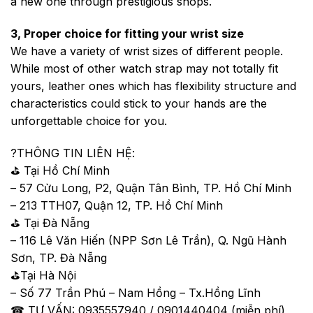
a new one through prestigious shops.
3, Proper choice for fitting your wrist size
We have a variety of wrist sizes of different people.
While most of other watch strap may not totally fit
yours, leather ones which has flexibility structure and
characteristics could stick to your hands are the
unforgettable choice for you.
?
THÔNG TIN LIÊN HỆ:
⛳️
Tại Hồ Chí Minh
– 57 Cửu Long, P2, Quận Tân Bình, TP. Hồ Chí Minh
– 213 TTH07, Quận 12, TP. Hồ Chí Minh
⛳️
Tại Đà Nẵng
– 116 Lê Văn Hiến (NPP Sơn Lê Trần), Q. Ngũ Hành
Sơn, TP. Đà Nẵng
⛳️
Tại Hà Nội
– Số 77 Trần Phú – Nam Hồng – Tx.Hồng Lĩnh
☎
TƯ VẤN: 0935557940 / 0901440404 (miễn phí)