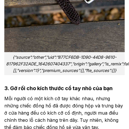
{“source”:”other”,”uid”:”877CF6DB-1D90-44D8-9610-
817962F32ADE_1642607404337″,”origin”:”gallery”,”is_remix”:fa
[],”version”:1}”,”premium_sources”:[],”fte_sources”:[]}
3. Gỡ rối cho kích thước cổ tay nhỏ của bạn
Mỗi người có một kích cỡ tay khác nhau, nhưng
những chiếc đồng hồ đã được đóng hộp và trưng bày
ở cửa hàng đều có kích cỡ cố định, người mua điều
chỉnh theo lỗ cách hàng trên dây. Tuy nhiên, không
thể đảm bảo chiếc đồng hồ sẽ vừa vặn tay.