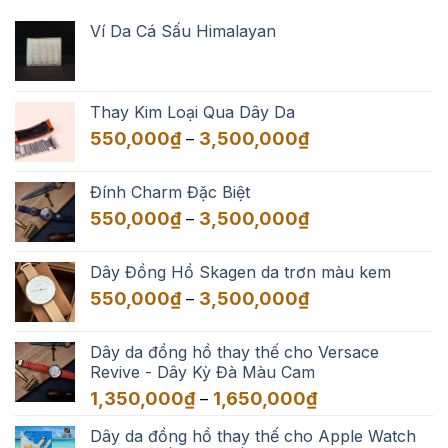
Ví Da Cá Sấu Himalayan
Thay Kim Loại Qua Dây Da
Khoảng
550,000
₫
3,500,000
₫
–
giá:
từ
Đính Charm Đặc Biệt
550,000₫
Khoảng
550,000
₫
3,500,000
₫
–
đến
giá:
3,500,000₫
từ
Dây Đồng Hồ Skagen da trơn màu kem
550,000₫
Khoảng
550,000
₫
3,500,000
₫
–
đến
giá:
3,500,000₫
từ
Dây da đồng hồ thay thế cho Versace
550,000₫
Revive - Dây Kỳ Đà Màu Cam
đến
Khoảng
1,350,000
₫
1,650,000
₫
–
3,500,000₫
giá:
Dây da đồng hồ thay thế cho Apple Watch
từ