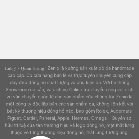
𝐋𝐮̛𝐮 𝐲́ - 𝐐𝐮𝐚𝐧 𝐓𝐫𝐨̣𝐧𝐠 : Zenio là xưởng sản xuất đồ da handmade
cao cấp. Có cửa hàng bán lẻ và trực tuyến chuyên cung cấp
dây đeo đồng hồ chất lượng và phụ kiện da. Với hệ thống
Showroom có sẵn, và dịch vụ Online trực tuyến cùng với dịch
vụ vận chuyển quốc tế cho sản phẩm của chúng tôi. Zenio là
một công ty độc lập bán các sản phẩm da, không liên kết với
bất kỳ thương hiệu đồng hồ nào, bao gồm Rolex, Audemars
Piguet, Cartier, Panerai, Apple, Hermes, Omega.... Quyền sở
hữu trí tuệ của tên thương hiệu và logo đồng hồ, mặt thắt lưng
thuộc về từng thương hiệu đồng hồ, thắt lưng tương ứng.