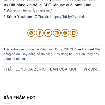
✍️
Đặt hàng xin để lại SĐT liên lạc dưới bình luận.
?
Website:
https://zenio.vn/
?
Kênh Youtube (Official):
https://bit.ly/2ylhlhb
This entry was posted in
Kiến thức đồ da
,
TIN TỨC
and tagged
Dây
đồng hồ da
,
Dây đồng hồ đà nẵng
,
Dây đồng hồ Sài Gòn
,
thay dây
đồng hồ hà nội
.
THẮT LƯNG DA ZENIO – BẠN CỦA MỌI NHÀ
Ví đựng name card – Ví đựng card visit
SẢN PHẨM HOT