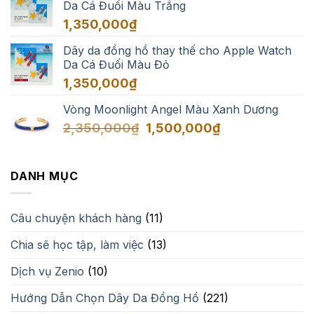
Da Cá Đuối Màu Trắng
1,350,000₫
đến
1,350,000
₫
1,650,000₫
Dây da đồng hồ thay thế cho Apple Watch
Da Cá Đuối Màu Đỏ
1,350,000
₫
Vòng Moonlight Angel Màu Xanh Dương
Giá
Giá
2,350,000
₫
1,500,000
₫
gốc
hiện
là:
tại
2,350,000₫.
là:
DANH MỤC
1,500,000₫.
Câu chuyện khách hàng
(11)
Chia sẽ học tập, làm việc
(13)
Dịch vụ Zenio
(10)
Hướng Dẫn Chọn Dây Da Đồng Hồ
(221)