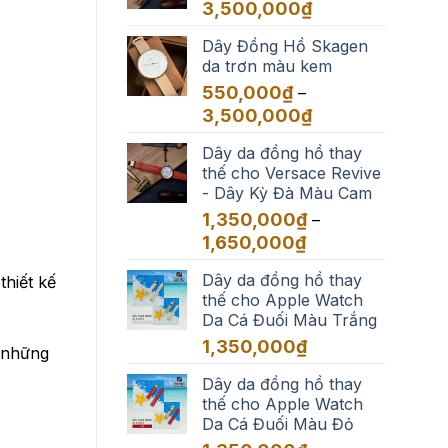
đến
Khoảng
3,500,000
₫
3,500,000₫
giá:
Dây Đồng Hồ Skagen
từ
da trơn màu kem
550,000₫
đến
550,000
₫
–
3,500,000₫
Khoảng
3,500,000
₫
giá:
Dây da đồng hồ thay
từ
thế cho Versace Revive
550,000₫
- Dây Kỳ Đà Màu Cam
đến
3,500,000₫
1,350,000
₫
–
Khoảng
1,650,000
₫
giá:
Dây da đồng hồ thay
từ
thiết kế
thế cho Apple Watch
1,350,000₫
Da Cá Đuối Màu Trắng
đến
1,650,000₫
1,350,000
₫
à những
Dây da đồng hồ thay
thế cho Apple Watch
Da Cá Đuối Màu Đỏ