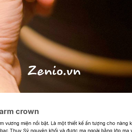
harm crown
vương miện nổi bật. Là một thiết kế ấn tượng cho nàng k
ừ bạc Thuỵ Sỹ nguyên khối và được mạ ngoài bằng lớp mạ 