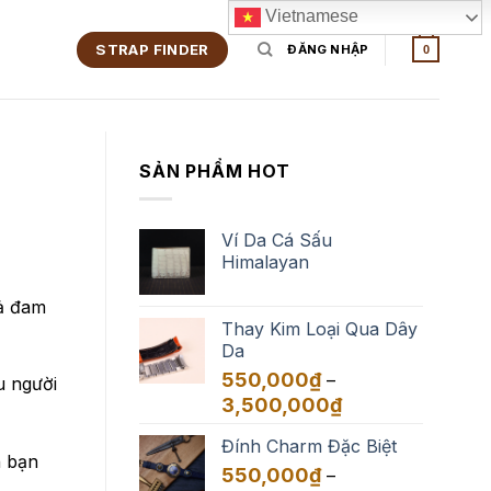
Vietnamese
STRAP FINDER
ĐĂNG NHẬP
0
SẢN PHẨM HOT
Ví Da Cá Sấu
Himalayan
cả đam
Thay Kim Loại Qua Dây
Da
550,000
₫
–
u người
Khoảng
3,500,000
₫
giá:
Đính Charm Đặc Biệt
từ
n bạn
550,000₫
550,000
₫
–