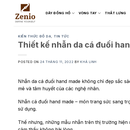
Skip
to
DÂY ĐỒNG HỒ
VÒNG TAY
THẮT LƯNG
content
KIẾN THỨC ĐỒ DA
,
TIN TỨC
Thiết kế nhẫn da cá đuối ha
POSTED ON
24 THÁNG 11, 2022
BY
KHẢ LINH
Nhẫn da cá đuối hand made không chỉ đẹp sắc sảo
mê và tâm huyết của các nghệ nhân.
Nhẫn cá đuối hand made – món trang sức sang tr
sử dụng.
Thế nhưng, những mẫu nhẫn trên thị trường hiện 
cảm thấy không hài lòng.