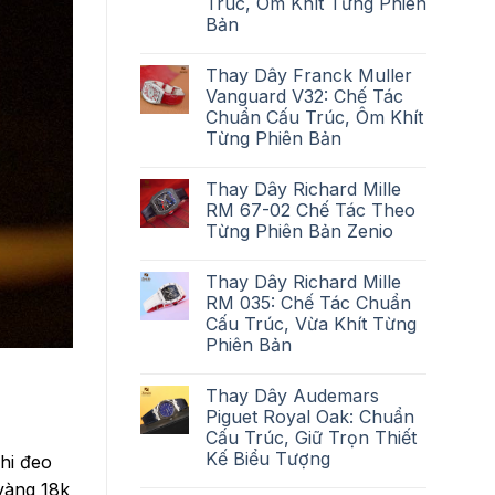
Trúc, Ôm Khít Từng Phiên
Bản
Thay Dây Franck Muller
Vanguard V32: Chế Tác
Chuẩn Cấu Trúc, Ôm Khít
Từng Phiên Bản
Thay Dây Richard Mille
RM 67-02 Chế Tác Theo
Từng Phiên Bản Zenio
Thay Dây Richard Mille
RM 035: Chế Tác Chuẩn
Cấu Trúc, Vừa Khít Từng
Phiên Bản
Thay Dây Audemars
Piguet Royal Oak: Chuẩn
Cấu Trúc, Giữ Trọn Thiết
Kế Biểu Tượng
hi đeo
vàng 18k