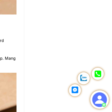
rd
ấp. Mang