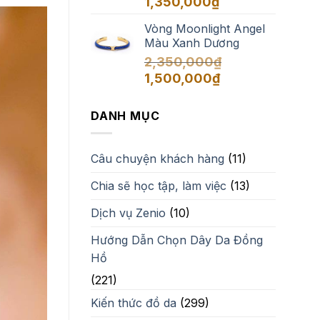
1,350,000
₫
Vòng Moonlight Angel
Màu Xanh Dương
2,350,000
₫
Giá
Giá
1,500,000
₫
gốc
hiện
là:
tại
DANH MỤC
2,350,000₫.
là:
1,500,000₫.
Câu chuyện khách hàng
(11)
Chia sẽ học tập, làm việc
(13)
Dịch vụ Zenio
(10)
Hướng Dẫn Chọn Dây Da Đồng
Hồ
(221)
Kiến thức đồ da
(299)