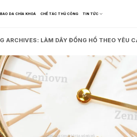
BAO DA CHÌA KHOÁ
CHẾ TÁC THỦ CÔNG
TIN TỨC
G ARCHIVES:
LÀM DÂY ĐỒNG HỒ THEO YÊU 
HƯỚNG DẪN CHỌN DÂY DA ĐỒNG HỒ