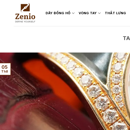
Skip
to
DÂY ĐỒNG HỒ
VÒNG TAY
THẮT LƯNG
content
TA
05
Th8