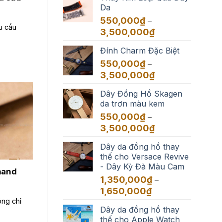
Da
550,000
₫
–
u cầu
Khoảng
3,500,000
₫
giá:
Đính Charm Đặc Biệt
từ
550,000₫
550,000
₫
–
đến
Khoảng
3,500,000
₫
3,500,000₫
giá:
Dây Đồng Hồ Skagen
từ
da trơn màu kem
550,000₫
đến
550,000
₫
–
3,500,000₫
Khoảng
3,500,000
₫
giá:
Dây da đồng hồ thay
từ
thế cho Versace Revive
550,000₫
- Dây Kỳ Đà Màu Cam
đến
hand
3,500,000₫
1,350,000
₫
–
Khoảng
1,650,000
₫
giá:
ng chỉ
Dây da đồng hồ thay
từ
thế cho Apple Watch
1,350,000₫