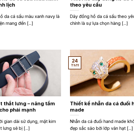
h lịch
theo yêu cầu
ồ da cá sấu màu xanh navy là
Dây đồng hồ da cá sấu theo yê
ện mang đến [...]
chính là sự lựa chọn hàng [...]
24
Th11
t thắt lưng – nâng tầm
Thiết kế nhẫn da cá đuối 
 cho phái mạnh
made
ời gian dài sử dụng, mặt kim
Nhẫn da cá đuối hand made khô
t lưng sẽ bị [...]
đẹp sắc sảo bởi lớp vân hạt [...]