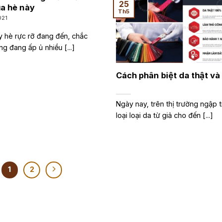
25
a hè này
Th5
021
 hè rực rỡ đang đến, chắc
g đang ấp ủ nhiều [...]
Cách phân biệt da thật và
Ngày nay, trên thị trường ngập 
loại loại da từ giả cho đến [...]
1
2