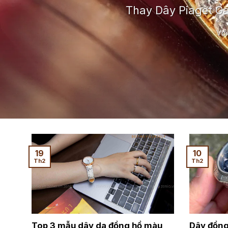
Thay Dây Piaget G
Với
19
10
Th2
Th2
Top 3 mẫu dây da đồng hồ màu
Dây đồng