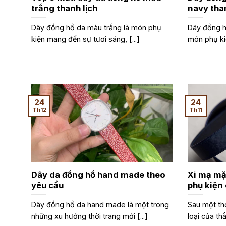
trắng thanh lịch
navy than
Dây đồng hồ da màu trắng là món phụ
Dây đồng h
kiện mang đến sự tươi sáng, [...]
món phụ ki
24
24
Th12
Th11
Dây da đồng hồ hand made theo
Xi mạ mặ
yêu cầu
phụ kiện
Dây đồng hồ da hand made là một trong
Sau một th
những xu hướng thời trang mới [...]
loại của thắ