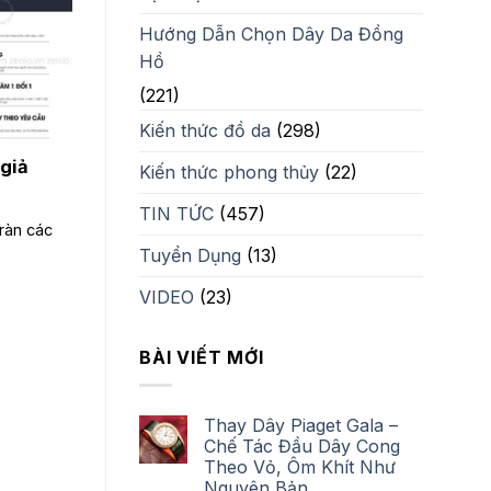
Hướng Dẫn Chọn Dây Da Đồng
Hồ
(221)
Kiến thức đồ da
(298)
 giả
Kiến thức phong thủy
(22)
TIN TỨC
(457)
tràn các
Tuyển Dụng
(13)
VIDEO
(23)
BÀI VIẾT MỚI
Thay Dây Piaget Gala –
Chế Tác Đầu Dây Cong
Theo Vỏ, Ôm Khít Như
Nguyên Bản