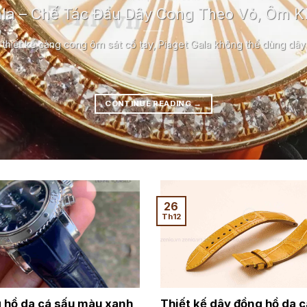
ala – Chế Tác Đầu Dây Cong Theo Vỏ, Ôm K
 thiết kế càng cong ôm sát cổ tay, Piaget Gala không thể dùng dây [
CONTINUE READING
→
26
Th12
 hồ da cá sấu màu xanh
Thiết kế dây đồng hồ da c