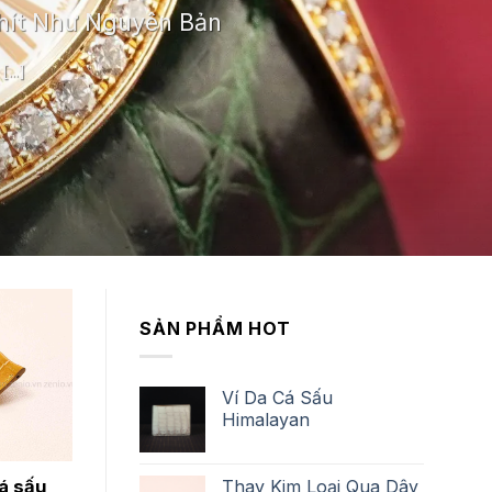
hít Như Nguyên Bản
...]
SẢN PHẨM HOT
Ví Da Cá Sấu
Himalayan
Thay Kim Loại Qua Dây
á sấu