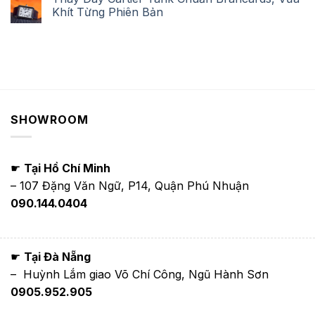
Khít Từng Phiên Bản
SHOWROOM
☛
Tại Hồ Chí Minh
– 107 Đặng Văn Ngữ, P14, Quận Phú Nhuận
090.144.0404
☛
Tại Đà Nẵng
– Huỳnh Lắm giao Võ Chí Công, Ngũ Hành Sơn
0905.952.905