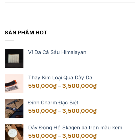
SẢN PHẨM HOT
Ví Da Cá Sấu Himalayan
Thay Kim Loại Qua Dây Da
Khoảng
550,000
₫
3,500,000
₫
–
giá:
từ
Đính Charm Đặc Biệt
550,000₫
Khoảng
550,000
₫
3,500,000
₫
–
đến
giá:
3,500,000₫
từ
Dây Đồng Hồ Skagen da trơn màu kem
550,000₫
Khoảng
550,000
₫
3,500,000
₫
–
đến