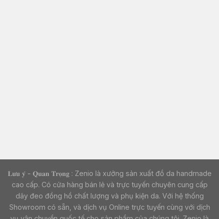
𝐋𝐮̛𝐮 𝐲́ - 𝐐𝐮𝐚𝐧 𝐓𝐫𝐨̣𝐧𝐠 : Zenio là xưởng sản xuất đồ da handmade
cao cấp. Có cửa hàng bán lẻ và trực tuyến chuyên cung cấp
dây đeo đồng hồ chất lượng và phụ kiện da. Với hệ thống
Showroom có sẵn, và dịch vụ Online trực tuyến cùng với dịch
vụ vận chuyển quốc tế cho sản phẩm của chúng tôi. Zenio là