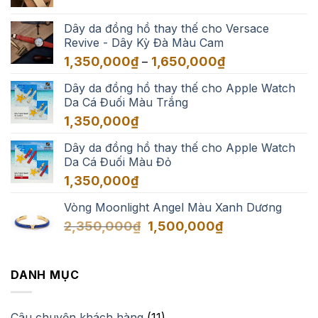
giá:
3,500,000₫
từ
Dây da đồng hồ thay thế cho Versace
550,000₫
Revive - Dây Kỳ Đà Màu Cam
đến
Khoảng
1,350,000
₫
1,650,000
₫
–
3,500,000₫
giá:
Dây da đồng hồ thay thế cho Apple Watch
từ
Da Cá Đuối Màu Trắng
1,350,000₫
đến
1,350,000
₫
1,650,000₫
Dây da đồng hồ thay thế cho Apple Watch
Da Cá Đuối Màu Đỏ
1,350,000
₫
Vòng Moonlight Angel Màu Xanh Dương
Giá
Giá
2,350,000
₫
1,500,000
₫
gốc
hiện
là:
tại
2,350,000₫.
là:
DANH MỤC
1,500,000₫.
Câu chuyện khách hàng
(11)