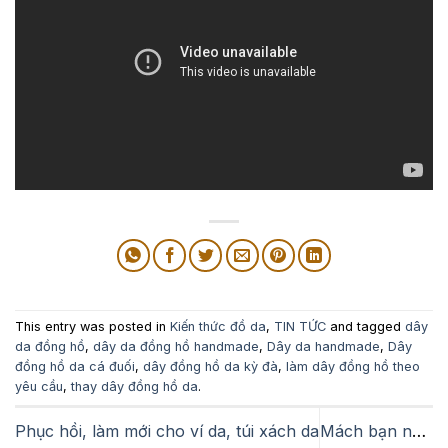
This entry was posted in
Kiến thức đồ da
,
TIN TỨC
and tagged
dây
da đồng hồ
,
dây da đồng hồ handmade
,
Dây da handmade
,
Dây
đồng hồ da cá đuối
,
dây đồng hồ da kỳ đà
,
làm dây đồng hồ theo
yêu cầu
,
thay dây đồng hồ da
.
Phục hồi, làm mới cho ví da, túi xách da
Mách bạn những mẫu dây da cho đồng hồ Sunrise