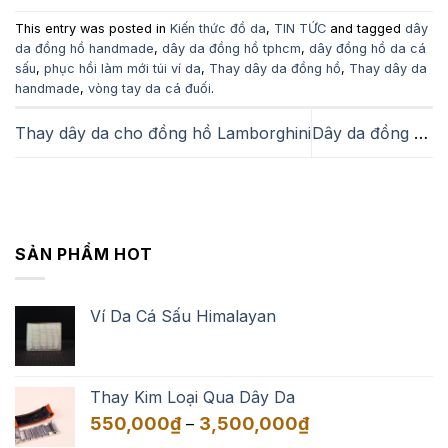
This entry was posted in
Kiến thức đồ da
,
TIN TỨC
and tagged
dây
da đồng hồ handmade
,
dây da đồng hồ tphcm
,
dây đồng hồ da cá
sấu
,
phục hồi làm mới túi ví da
,
Thay dây da đồng hồ
,
Thay dây da
handmade
,
vòng tay da cá đuối
.
Thay dây da cho đồng hồ Lamborghini
Dây da đồng hồ hand made theo yêu cầu
SẢN PHẨM HOT
Ví Da Cá Sấu Himalayan
Thay Kim Loại Qua Dây Da
Khoảng
550,000
₫
3,500,000
₫
–
giá: