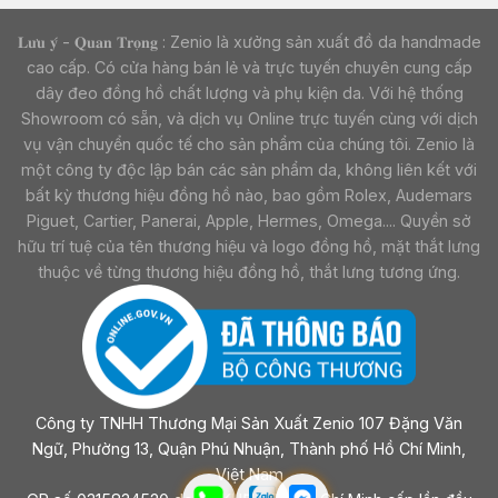
𝐋𝐮̛𝐮 𝐲́ - 𝐐𝐮𝐚𝐧 𝐓𝐫𝐨̣𝐧𝐠 : Zenio là xưởng sản xuất đồ da handmade
cao cấp. Có cửa hàng bán lẻ và trực tuyến chuyên cung cấp
dây đeo đồng hồ chất lượng và phụ kiện da. Với hệ thống
Showroom có sẵn, và dịch vụ Online trực tuyến cùng với dịch
vụ vận chuyển quốc tế cho sản phẩm của chúng tôi. Zenio là
một công ty độc lập bán các sản phẩm da, không liên kết với
bất kỳ thương hiệu đồng hồ nào, bao gồm Rolex, Audemars
Piguet, Cartier, Panerai, Apple, Hermes, Omega.... Quyền sở
hữu trí tuệ của tên thương hiệu và logo đồng hồ, mặt thắt lưng
thuộc về từng thương hiệu đồng hồ, thắt lưng tương ứng.
Công ty TNHH Thương Mại Sản Xuất Zenio 107 Đặng Văn
Ngữ, Phường 13, Quận Phú Nhuận, Thành phố Hồ Chí Minh,
Việt Nam