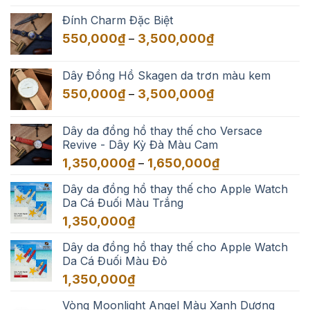
từ
Đính Charm Đặc Biệt
550,000₫
Khoảng
550,000
₫
3,500,000
₫
–
đến
giá:
3,500,000₫
từ
Dây Đồng Hồ Skagen da trơn màu kem
550,000₫
Khoảng
550,000
₫
3,500,000
₫
–
đến
giá:
3,500,000₫
từ
Dây da đồng hồ thay thế cho Versace
550,000₫
Revive - Dây Kỳ Đà Màu Cam
đến
Khoảng
1,350,000
₫
1,650,000
₫
–
3,500,000₫
giá:
Dây da đồng hồ thay thế cho Apple Watch
từ
Da Cá Đuối Màu Trắng
1,350,000₫
đến
1,350,000
₫
1,650,000₫
Dây da đồng hồ thay thế cho Apple Watch
Da Cá Đuối Màu Đỏ
1,350,000
₫
Vòng Moonlight Angel Màu Xanh Dương