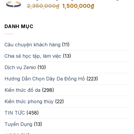
Giá
Giá
2,350,000
₫
1,500,000
₫
gốc
hiện
là:
tại
2,350,000₫.
là:
DANH MỤC
1,500,000₫.
Câu chuyện khách hàng
(11)
Chia sẽ học tập, làm việc
(13)
Dịch vụ Zenio
(10)
Hướng Dẫn Chọn Dây Da Đồng Hồ
(223)
Kiến thức đồ da
(298)
Kiến thức phong thủy
(22)
TIN TỨC
(458)
Tuyển Dụng
(13)