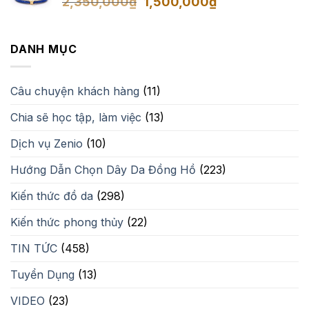
Giá
Giá
2,350,000
₫
1,500,000
₫
gốc
hiện
là:
tại
2,350,000₫.
là:
DANH MỤC
1,500,000₫.
Câu chuyện khách hàng
(11)
Chia sẽ học tập, làm việc
(13)
Dịch vụ Zenio
(10)
Hướng Dẫn Chọn Dây Da Đồng Hồ
(223)
Kiến thức đồ da
(298)
Kiến thức phong thủy
(22)
TIN TỨC
(458)
Tuyển Dụng
(13)
VIDEO
(23)