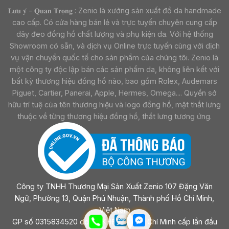
𝐋𝐮̛𝐮 𝐲́ - 𝐐𝐮𝐚𝐧 𝐓𝐫𝐨̣𝐧𝐠 : Zenio là xưởng sản xuất đồ da handmade
cao cấp. Có cửa hàng bán lẻ và trực tuyến chuyên cung cấp
dây đeo đồng hồ chất lượng và phụ kiện da. Với hệ thống
Showroom có sẵn, và dịch vụ Online trực tuyến cùng với dịch
vụ vận chuyển quốc tế cho sản phẩm của chúng tôi. Zenio là
một công ty độc lập bán các sản phẩm da, không liên kết với
bất kỳ thương hiệu đồng hồ nào, bao gồm Rolex, Audemars
Piguet, Cartier, Panerai, Apple, Hermes, Omega.... Quyền sở
hữu trí tuệ của tên thương hiệu và logo đồng hồ, mặt thắt lưng
thuộc về từng thương hiệu đồng hồ, thắt lưng tương ứng.
Công ty TNHH Thương Mại Sản Xuất Zenio 107 Đặng Văn
Ngữ, Phường 13, Quận Phú Nhuận, Thành phố Hồ Chí Minh,
Việt Nam
GP số 0315834520 do sở KHĐT Tp Hồ Chí Minh cấp lần đầu