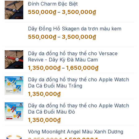
Đính Charm Đặc Biệt
550,000₫
Khoảng
550,000
₫
3,500,000
₫
–
đến
giá:
3,500,000₫
từ
Dây Đồng Hồ Skagen da trơn màu kem
550,000₫
Khoảng
550,000
₫
3,500,000
₫
–
đến
giá:
3,500,000₫
từ
Dây da đồng hồ thay thế cho Versace
550,000₫
Revive - Dây Kỳ Đà Màu Cam
đến
Khoảng
1,350,000
₫
1,650,000
₫
–
3,500,000₫
giá:
Dây da đồng hồ thay thế cho Apple Watch
từ
Da Cá Đuối Màu Trắng
1,350,000₫
đến
1,350,000
₫
1,650,000₫
Dây da đồng hồ thay thế cho Apple Watch
Da Cá Đuối Màu Đỏ
1,350,000
₫
Vòng Moonlight Angel Màu Xanh Dương