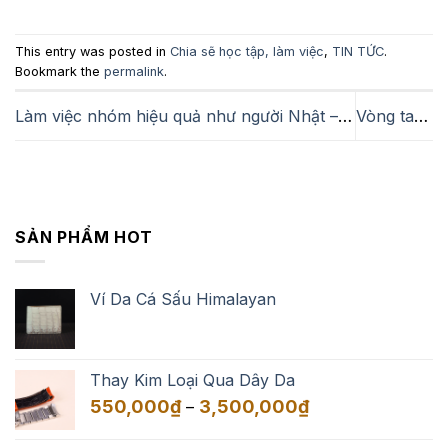
This entry was posted in
Chia sẽ học tập, làm việc
,
TIN TỨC
.
Bookmark the
permalink
.
Làm việc nhóm hiệu quả như người Nhật – HORENSO
Vòng tay đá mắt hổ vàng tâm Charm Power Ball và Charm Viking
SẢN PHẨM HOT
Ví Da Cá Sấu Himalayan
Thay Kim Loại Qua Dây Da
Khoảng
550,000
₫
3,500,000
₫
–
giá:
từ