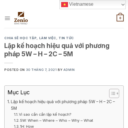
Skip
Vietnamese
to
content
0
CHIA SẼ HỌC TẬP, LÀM VIỆC
,
TIN TỨC
Lập kế hoạch hiệu quả với phương
pháp 5W – H – 2C – 5M
POSTED ON
30 THÁNG 7, 2021
BY
ADMIN
Mục Lục
Lập kế hoạch hiệu quả với phương pháp 5W – H – 2C –
5M
Vì sao cần cần lập kế hoạch?
5W: When – Where – Who – Why – What
1H: How