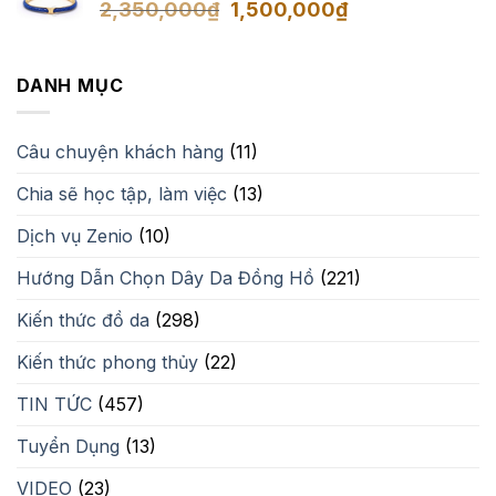
Giá
Giá
2,350,000
₫
1,500,000
₫
gốc
hiện
là:
tại
2,350,000₫.
là:
DANH MỤC
1,500,000₫.
Câu chuyện khách hàng
(11)
Chia sẽ học tập, làm việc
(13)
Dịch vụ Zenio
(10)
Hướng Dẫn Chọn Dây Da Đồng Hồ
(221)
Kiến thức đồ da
(298)
Kiến thức phong thủy
(22)
TIN TỨC
(457)
Tuyển Dụng
(13)
VIDEO
(23)