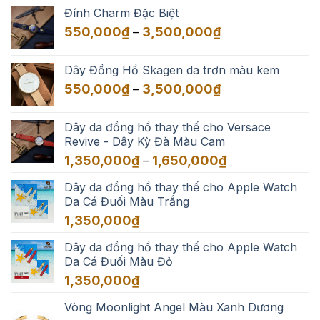
từ
Đính Charm Đặc Biệt
550,000₫
Khoảng
550,000
₫
3,500,000
₫
–
đến
giá:
3,500,000₫
từ
Dây Đồng Hồ Skagen da trơn màu kem
550,000₫
Khoảng
550,000
₫
3,500,000
₫
–
đến
giá:
3,500,000₫
từ
Dây da đồng hồ thay thế cho Versace
550,000₫
Revive - Dây Kỳ Đà Màu Cam
đến
Khoảng
1,350,000
₫
1,650,000
₫
–
3,500,000₫
giá:
Dây da đồng hồ thay thế cho Apple Watch
từ
Da Cá Đuối Màu Trắng
1,350,000₫
đến
1,350,000
₫
1,650,000₫
Dây da đồng hồ thay thế cho Apple Watch
Da Cá Đuối Màu Đỏ
1,350,000
₫
Vòng Moonlight Angel Màu Xanh Dương