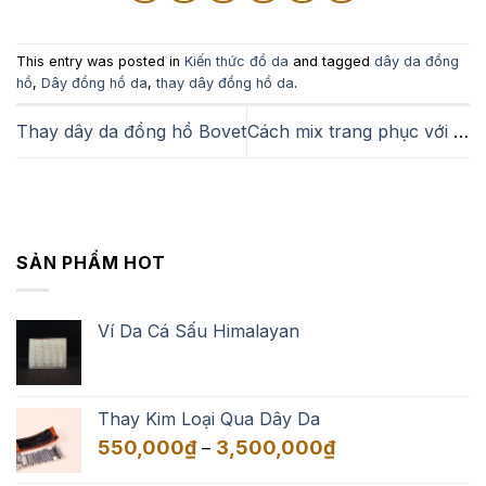
This entry was posted in
Kiến thức đồ da
and tagged
dây da đồng
hồ
,
Dây đồng hồ da
,
thay dây đồng hồ da
.
Thay dây da đồng hồ Bovet
Cách mix trang phục với đồng hồ dây da De Grisogono
SẢN PHẨM HOT
Ví Da Cá Sấu Himalayan
Thay Kim Loại Qua Dây Da
Khoảng
550,000
₫
3,500,000
₫
–
giá: