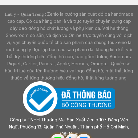
𝐋𝐮̛𝐮 𝐲́ - 𝐐𝐮𝐚𝐧 𝐓𝐫𝐨̣𝐧𝐠 : Zenio là xưởng sản xuất đồ da handmade
cao cấp. Có cửa hàng bán lẻ và trực tuyến chuyên cung cấp
dây đeo đồng hồ chất lượng và phụ kiện da. Với hệ thống
Showroom có sẵn, và dịch vụ Online trực tuyến cùng với dịch
vụ vận chuyển quốc tế cho sản phẩm của chúng tôi. Zenio là
một công ty độc lập bán các sản phẩm da, không liên kết với
bất kỳ thương hiệu đồng hồ nào, bao gồm Rolex, Audemars
Piguet, Cartier, Panerai, Apple, Hermes, Omega.... Quyền sở
hữu trí tuệ của tên thương hiệu và logo đồng hồ, mặt thắt lưng
thuộc về từng thương hiệu đồng hồ, thắt lưng tương ứng.
Công ty TNHH Thương Mại Sản Xuất Zenio 107 Đặng Văn
Ngữ, Phường 13, Quận Phú Nhuận, Thành phố Hồ Chí Minh,
Việt Nam