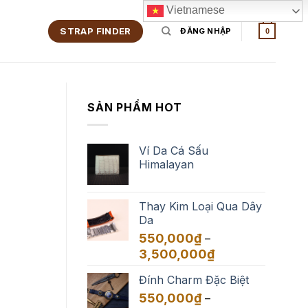
Vietnamese
STRAP FINDER
ĐĂNG NHẬP
0
SẢN PHẨM HOT
Ví Da Cá Sấu
Himalayan
Thay Kim Loại Qua Dây
Da
550,000
₫
–
Khoảng
3,500,000
₫
giá:
Đính Charm Đặc Biệt
từ
550,000₫
550,000
₫
–