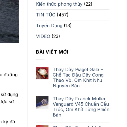
Kiến thức phong thủy
(22)
TIN TỨC
(457)
Tuyển Dụng
(13)
VIDEO
(23)
BÀI VIẾT MỚI
Thay Dây Piaget Gala –
ác đường
Chế Tác Đầu Dây Cong
Theo Vỏ, Ôm Khít Như
Nguyên Bản
i sử dụng
Thay Dây Franck Muller
ược sử
Vanguard V45 Chuẩn Cấu
Trúc, Ôm Khít Từng Phiên
Bản
a kỳ đà