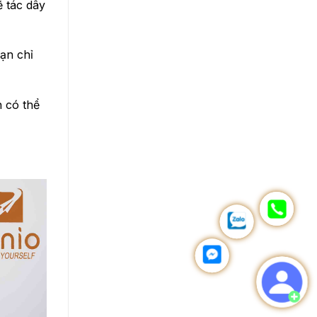
ế tác dây
ạn chỉ
 có thể