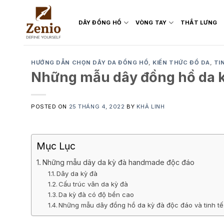
Skip
to
DÂY ĐỒNG HỒ
VÒNG TAY
THẮT LƯNG
content
HƯỚNG DẪN CHỌN DÂY DA ĐỒNG HỒ
,
KIẾN THỨC ĐỒ DA
,
TI
Những mẫu dây đồng hồ da 
POSTED ON
25 THÁNG 4, 2022
BY
KHẢ LINH
Mục Lục
Những mẫu dây da kỳ đà handmade độc đáo
Dây da kỳ đà
Cấu trúc vân da kỳ đà
Da kỳ đà có độ bền cao
Những mẫu dây đồng hồ da kỳ đà độc đáo và tinh tế 