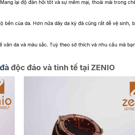
 Mang lại độ đàn hồi tốt và sự mềm mại, thoải mái trong ch
ộ bền của da. Hơn nữa dây da kỳ đà cũng rất dễ vệ sinh, b
ề vân da và màu sắc. Tuỳ theo sở thích và nhu cầu mà bạn
 đà
độc đáo và tinh tế tại ZENIO