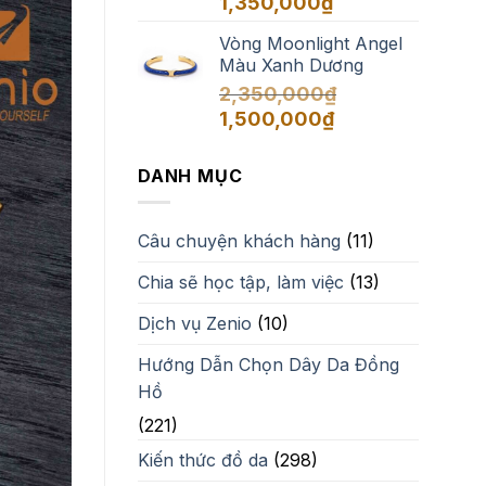
1,350,000
₫
Vòng Moonlight Angel
Màu Xanh Dương
2,350,000
₫
Giá
Giá
1,500,000
₫
gốc
hiện
là:
tại
DANH MỤC
2,350,000₫.
là:
1,500,000₫.
Câu chuyện khách hàng
(11)
Chia sẽ học tập, làm việc
(13)
Dịch vụ Zenio
(10)
Hướng Dẫn Chọn Dây Da Đồng
Hồ
(221)
Kiến thức đồ da
(298)