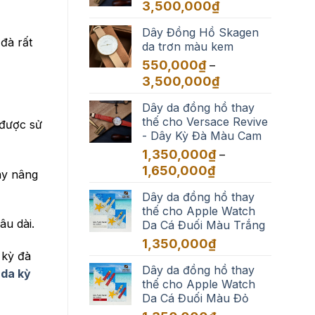
đến
Khoảng
3,500,000
₫
3,500,000₫
giá:
Dây Đồng Hồ Skagen
từ
đà rất
da trơn màu kem
550,000₫
đến
550,000
₫
–
3,500,000₫
Khoảng
3,500,000
₫
giá:
Dây da đồng hồ thay
từ
thế cho Versace Revive
550,000₫
 được sử
- Dây Kỳ Đà Màu Cam
đến
3,500,000₫
1,350,000
₫
–
Khoảng
1,650,000
₫
ay nâng
giá:
Dây da đồng hồ thay
từ
thế cho Apple Watch
1,350,000₫
âu dài.
Da Cá Đuối Màu Trắng
đến
1,650,000₫
1,350,000
₫
 kỳ đà
Dây da đồng hồ thay
 da kỳ
thế cho Apple Watch
Da Cá Đuối Màu Đỏ