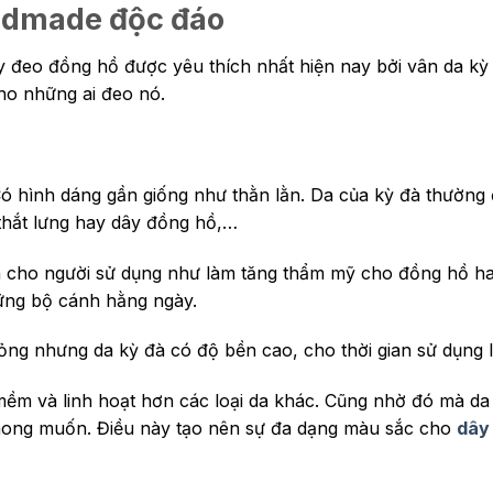
ndmade độc đáo
 đeo đồng hồ được yêu thích nhất hiện nay bởi vân da kỳ 
ho những ai đeo nó.
. Có hình dáng gần giống như thằn lằn. Da của kỳ đà thường
thắt lưng hay dây đồng hồ,…
ích cho người sử dụng như làm tăng thẩm mỹ cho đồng hồ h
ững bộ cánh hằng ngày.
ỏng nhưng da kỳ đà có độ bền cao, cho thời gian sử dụng l
ềm và linh hoạt hơn các loại da khác. Cũng nhờ đó mà da
ong muốn. Điều này tạo nên sự đa dạng màu sắc cho
dây