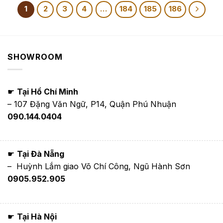
1,350,000₫
1,350,000₫
đến
đến
1
2
3
4
…
184
185
186
1,650,000₫
1,650,000₫
SHOWROOM
☛
Tại Hồ Chí Minh
– 107 Đặng Văn Ngữ, P14, Quận Phú Nhuận
090.144.0404
☛
Tại Đà Nẵng
– Huỳnh Lắm giao Võ Chí Công, Ngũ Hành Sơn
0905.952.905
☛
Tại Hà Nội