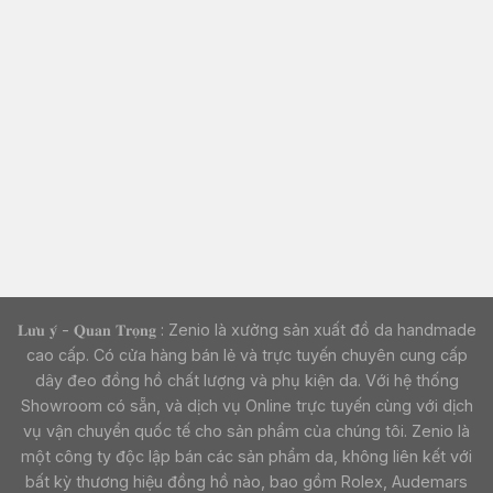
𝐋𝐮̛𝐮 𝐲́ - 𝐐𝐮𝐚𝐧 𝐓𝐫𝐨̣𝐧𝐠 : Zenio là xưởng sản xuất đồ da handmade
cao cấp. Có cửa hàng bán lẻ và trực tuyến chuyên cung cấp
dây đeo đồng hồ chất lượng và phụ kiện da. Với hệ thống
Showroom có sẵn, và dịch vụ Online trực tuyến cùng với dịch
vụ vận chuyển quốc tế cho sản phẩm của chúng tôi. Zenio là
một công ty độc lập bán các sản phẩm da, không liên kết với
bất kỳ thương hiệu đồng hồ nào, bao gồm Rolex, Audemars