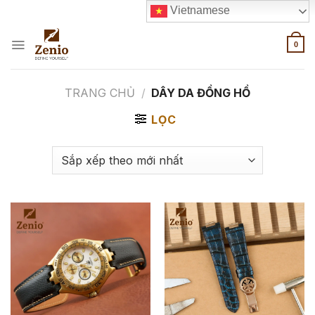
Skip
Vietnamese
to
content
0
TRANG CHỦ
/
DÂY DA ĐỒNG HỒ
LỌC