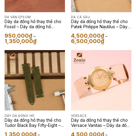
DA VÂN EPSOM
DA CÁ SẤU
Dây da đồng hồ thay thế cho
Dây da đồng hồ thay thế cho
Fossil – Dây da đồng hồ
Patek Philippe Nautilus – Dây
Epsom màu Đen
da đồng hồ Cá sấu màu
950,000
₫
4,500,000
₫
–
–
Galaxy Navy
Khoảng
Khoảng
1,350,000
₫
6,500,000
₫
giá:
giá:
từ
từ
950,000₫
4,500,000₫
đến
đến
1,350,000₫
6,500,000₫
DÂY DA ĐỒNG HỒ
VERSACE
Dây da đồng hồ thay thế cho
Dây da đồng hồ thay thế cho
Tudor Black Bay Fifty-Eight –
Versace Vanitas – Dây da đồng
Dây Da Pueblo Màu Olive
hồ Cá sấu màu Hồng lót FKM
1,350,000
₫
4,500,000
₫
–
–
màu Xám