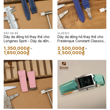
DÂY DA BÊ
CLASSIC
Dây da đồng hồ thay thế cho
Dây da đồng hồ thay thế cho
Longines Spirit – Dây da đồng
Frederique Constant Classics
hồ Nappa màu Navy
Worldtimer Manufacture – Dây
1,350,000
₫
2,500,000
₫
–
–
Da FKM Sailcloth Màu Xanh
Khoảng
Khoảng
1,650,000
₫
3,500,000
₫
Lót Đỏ
giá:
giá:
từ
từ
1,350,000₫
2,500,000₫
đến
đến
1,650,000₫
3,500,000₫