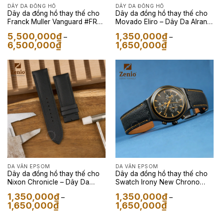
DÂY DA ĐỒNG HỒ
DÂY DA ĐỒNG HỒ
Dây da đồng hồ thay thế cho
Dây da đồng hồ thay thế cho
Franck Muller Vanguard #FR2
Movado Eliro – Dây Da Alran
– Dây Da Dây da FKM
Fanat Màu Mint
5,500,000
₫
1,350,000
₫
–
–
Sailcloth màu Velcro Hồng
Khoảng
Khoảng
6,500,000
₫
1,650,000
₫
giá:
giá:
từ
từ
5,500,000₫
1,350,000₫
đến
đến
6,500,000₫
1,650,000₫
DA VÂN EPSOM
DA VÂN EPSOM
Dây da đồng hồ thay thế cho
Dây da đồng hồ thay thế cho
Nixon Chronicle – Dây Da
Swatch Irony New Chrono
Epsom Màu Đen
Noho Time – Dây Da Epsom
1,350,000
₫
1,350,000
₫
–
–
Màu Đen
Khoảng
Khoảng
1,650,000
₫
1,650,000
₫
giá:
giá:
từ
từ