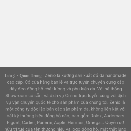
𝐋𝐮̛𝐮 𝐲́ - 𝐐𝐮𝐚𝐧 𝐓𝐫𝐨̣𝐧𝐠 : Zenio là xưởng sản xuất đồ da handmade
cao cấp. Có cửa hàng bán lẻ và trực tuyến chuyên cung cấp
dây đeo đồng hồ chất lượng và phụ kiện da. Với hệ thống
Showroom có sẵn, và dịch vụ Online trực tuyến cùng với dịch
vụ vận chuyển quốc tế cho sản phẩm của chúng tôi. Zenio là
một công ty độc lập bán các sản phẩm da, không liên kết với
bất kỳ thương hiệu đồng hồ nào, bao gồm Rolex, Audemars
Piguet, Cartier, Panerai, Apple, Hermes, Omega.... Quyền sở
hữu trí tuệ của tên thương hiệu và logo đồng hồ, mặt thắt lưng