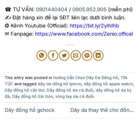
☎ TƯ VẤN:
0901440404
/
0905.952.905
(miễn phí)
✍️ Đặt hàng xin để lại SĐT liên lạc dưới bình luận.
❂ Kênh Youtube (Official):
https://bit.ly/2ylhlhb
✉ Fanpage:
https://www.facebook.com/Zenio.offical
This entry was posted in
Hướng Dẫn Chọn Dây Da Đồng Hồ
,
TIN
TỨC
and tagged
dây da đồng hồ tphcm
,
dây đồng hồ apple watch
,
Dây đồng hồ cần thơ
,
Dây đồng hồ da cá đuối
,
dây đồng hồ da kỳ
đà
,
Dây đồng hồ Sài Gòn
,
vòng tay da cá đuối
.
Dây đồng hồ gshock
Dây da thay thế cho đồng hồ Cartier