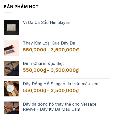
SẢN PHẨM HOT
Ví Da Cá Sấu Himalayan
Thay Kim Loại Qua Dây Da
Khoảng
550,000
₫
3,500,000
₫
–
giá:
từ
Đính Charm Đặc Biệt
550,000₫
Khoảng
550,000
₫
3,500,000
₫
–
đến
giá:
3,500,000₫
từ
Dây Đồng Hồ Skagen da trơn màu kem
550,000₫
Khoảng
550,000
₫
3,500,000
₫
–
đến
giá:
3,500,000₫
từ
Dây da đồng hồ thay thế cho Versace
550,000₫
Revive - Dây Kỳ Đà Màu Cam
đến