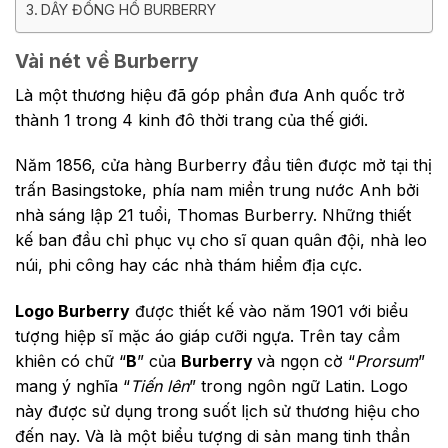
DÂY ĐỒNG HỒ BURBERRY
Vài nét về Burberry
Là một thương hiệu đã góp phần đưa Anh quốc trở
thành 1 trong 4 kinh đô thời trang của thế giới.
Năm 1856, cửa hàng Burberry đầu tiên được mở tại thị
trấn Basingstoke, phía nam miền trung nước Anh bởi
nhà sáng lập 21 tuổi, Thomas Burberry. Những thiết
kế ban đầu chỉ phục vụ cho sĩ quan quân đội, nhà leo
núi, phi công hay các nhà thám hiểm địa cực.
Logo Burberry
được thiết kế vào năm 1901 với biểu
tượng hiệp sĩ mặc áo giáp cưỡi ngựa. Trên tay cầm
khiên có chữ “
B
” của
Burberry
và ngọn cờ “
Prorsum
”
mang ý nghĩa “
Tiến lên
” trong ngôn ngữ Latin. Logo
này được sử dụng trong suốt lịch sử thương hiệu cho
đến nay. Và là một biểu tượng di sản mang tinh thần