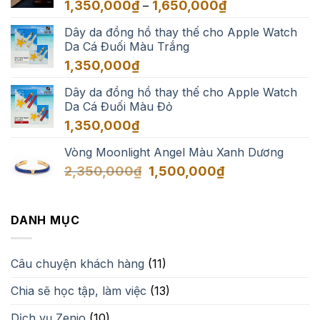
Khoảng
1,350,000
₫
1,650,000
₫
–
3,500,000₫
giá:
Dây da đồng hồ thay thế cho Apple Watch
từ
Da Cá Đuối Màu Trắng
1,350,000₫
đến
1,350,000
₫
1,650,000₫
Dây da đồng hồ thay thế cho Apple Watch
Da Cá Đuối Màu Đỏ
1,350,000
₫
Vòng Moonlight Angel Màu Xanh Dương
Giá
Giá
2,350,000
₫
1,500,000
₫
gốc
hiện
là:
tại
2,350,000₫.
là:
DANH MỤC
1,500,000₫.
Câu chuyện khách hàng
(11)
Chia sẽ học tập, làm việc
(13)
Dịch vụ Zenio
(10)