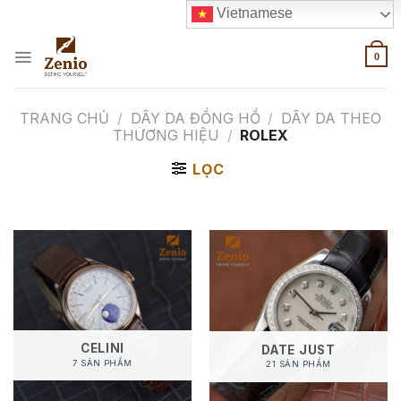
Skip
Vietnamese
to
content
0
TRANG CHỦ
/
DÂY DA ĐỒNG HỒ
/
DÂY DA THEO
THƯƠNG HIỆU
/
ROLEX
LỌC
CELINI
DATE JUST
7 SẢN PHẨM
21 SẢN PHẨM