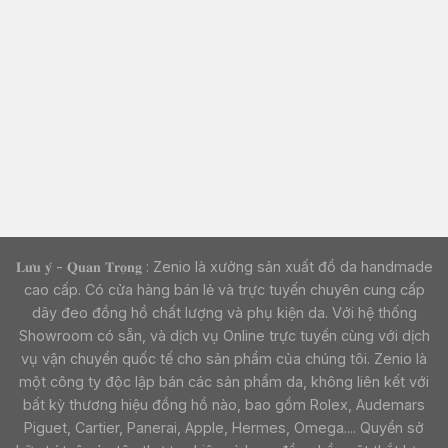
𝐋𝐮̛𝐮 𝐲́ - 𝐐𝐮𝐚𝐧 𝐓𝐫𝐨̣𝐧𝐠 : Zenio là xưởng sản xuất đồ da handmade
cao cấp. Có cửa hàng bán lẻ và trực tuyến chuyên cung cấp
dây đeo đồng hồ chất lượng và phụ kiện da. Với hệ thống
Showroom có sẵn, và dịch vụ Online trực tuyến cùng với dịch
vụ vận chuyển quốc tế cho sản phẩm của chúng tôi. Zenio là
một công ty độc lập bán các sản phẩm da, không liên kết với
bất kỳ thương hiệu đồng hồ nào, bao gồm Rolex, Audemars
Piguet, Cartier, Panerai, Apple, Hermes, Omega.... Quyền sở