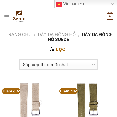
Skip
Vietnamese
to
content
0
TRANG CHỦ
/
DÂY DA ĐỒNG HỒ
/
DÂY DA ĐỒNG
HỒ SUEDE
LỌC
Giảm giá!
Giảm giá!