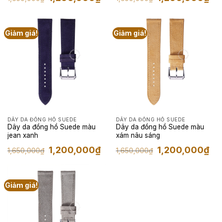
gốc
hiện
gốc
hiện
là:
tại
là:
tại
1,650,000₫.
là:
1,650,000₫.
là:
1,200,000₫.
1,2
Giảm giá!
Giảm giá!
DÂY DA ĐỒNG HỒ SUEDE
DÂY DA ĐỒNG HỒ SUEDE
Dây da đồng hồ Suede màu
Dây da đồng hồ Suede màu
jean xanh
xám nâu sáng
Giá
Giá
Giá
Giá
1,200,000
₫
1,200,000
₫
1,650,000
₫
1,650,000
₫
gốc
hiện
gốc
hiện
là:
tại
là:
tại
1,650,000₫.
là:
1,650,000₫.
là:
1,200,000₫.
1,2
Giảm giá!