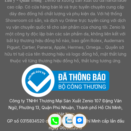
𝐋𝐮̛𝐮 𝐲́ - 𝐐𝐮𝐚𝐧 𝐓𝐫𝐨̣𝐧𝐠 : Zenio là xưởng sản xuất đồ da handmade
cao cấp. Có cửa hàng bán lẻ và trực tuyến chuyên cung cấp
dây đeo đồng hồ chất lượng và phụ kiện da. Với hệ thống
Showroom có sẵn, và dịch vụ Online trực tuyến cùng với dịch
vụ vận chuyển quốc tế cho sản phẩm của chúng tôi. Zenio là
một công ty độc lập bán các sản phẩm da, không liên kết với
bất kỳ thương hiệu đồng hồ nào, bao gồm Rolex, Audemars
Piguet, Cartier, Panerai, Apple, Hermes, Omega.... Quyền sở
hữu trí tuệ của tên thương hiệu và logo đồng hồ, mặt thắt lưng
thuộc về từng thương hiệu đồng hồ, thắt lưng tương ứng.
Công ty TNHH Thương Mại Sản Xuất Zenio 107 Đặng Văn
Ngữ, Phường 13, Quận Phú Nhuận, Thành phố Hồ Chí Minh,
Việt Nam
GP số 0315834520 do sở KHĐT Tp Hồ Chí Minh cấp lần đầu
ngày 06/08/2019