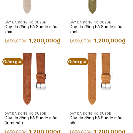
DÂY DA ĐỒNG HỒ SUEDE
DÂY DA ĐỒNG HỒ SUEDE
Dây da đồng hồ Suede màu
Dây da đồng hồ Suede màu
xám
xanh
Giá
Giá
Giá
Giá
1,200,000
₫
1,200,000
₫
1,650,000
₫
1,650,000
₫
gốc
hiện
gốc
hiện
là:
tại
là:
tại
1,650,000₫.
là:
1,650,000₫.
là:
1,200,000₫.
1,2
Giảm giá!
Giảm giá!
DÂY DA ĐỒNG HỒ SUEDE
DÂY DA ĐỒNG HỒ SUEDE
Dây da đồng hồ Suede màu
Dây da đồng hồ Suede màu
Burnt nâu
nâu
Giá
Giá
Giá
Giá
1,200,000
₫
1,200,000
₫
1,650,000
₫
1,650,000
₫