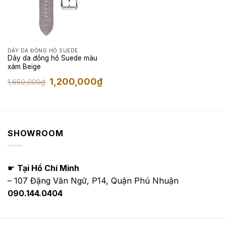
DÂY DA ĐỒNG HỒ SUEDE
Dây da đồng hồ Suede màu
xám Beige
Giá
Giá
1,200,000
₫
1,650,000
₫
gốc
hiện
là:
tại
1,650,000₫.
là:
1,200,000₫.
SHOWROOM
☛
Tại Hồ Chí Minh
– 107 Đặng Văn Ngữ, P14, Quận Phú Nhuận
090.144.0404