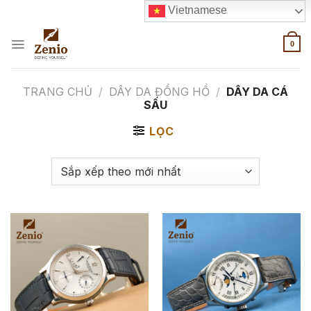
Skip
Vietnamese
to
content
0
TRANG CHỦ
/
DÂY DA ĐỒNG HỒ
/
DÂY DA CÁ
SẤU
LỌC