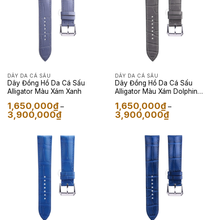
DÂY DA CÁ SẤU
DÂY DA CÁ SẤU
Dây Đồng Hồ Da Cá Sấu
Dây Đồng Hồ Da Cá Sấu
Alligator Màu Xám Xanh
Alligator Màu Xám Dolphin
Grey
1,650,000
₫
1,650,000
₫
–
–
Khoảng
Khoảng
3,900,000
₫
3,900,000
₫
giá:
giá:
từ
từ
1,650,000₫
1,650,000₫
đến
đến
3,900,000₫
3,900,000₫