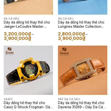
DA CÁ SẤU
DA CÁ SẤU
Dây da đồng hồ thay thế cho
Dây da đồng hồ thay thế cho
Jaeger-LeCoultre Master
Longines Master Collection
Reserve de Marche – Dây da
Retrograde Moonphase – Dây
3,200,000
₫
2,800,000
₫
–
–
đồng hồ Cá sấu màu Navy
da đồng hồ Cá sấu màu Xám
Khoảng
Khoảng
3,900,000
₫
3,900,000
₫
giá:
giá:
từ
từ
3,200,000₫
2,800,000₫
đến
đến
3,900,000₫
3,900,000₫
CASIO
DÂY DA CÁ SẤU
Dây đồng hồ thay thế cho
Dây da đồng hồ thay thế cho
Casio G-Shock Frogman- Dây
Davenia 31269 – Dây Da Cá