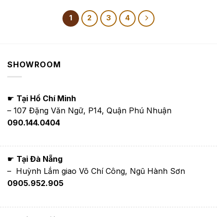
từ
từ
1,650,000₫
1,650,000₫
đến
đến
1
2
3
4
3,900,000₫
3,900,000₫
SHOWROOM
☛
Tại Hồ Chí Minh
– 107 Đặng Văn Ngữ, P14, Quận Phú Nhuận
090.144.0404
☛
Tại Đà Nẵng
– Huỳnh Lắm giao Võ Chí Công, Ngũ Hành Sơn
0905.952.905