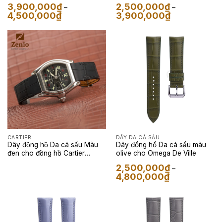
Cá Sấu Màu Đen Bóng Kính
Sấu Màu Mavala
3,900,000
₫
2,500,000
₫
–
–
Khoảng
Khoảng
4,500,000
₫
3,900,000
₫
giá:
giá:
từ
từ
3,900,000₫
2,500,000₫
đến
đến
4,500,000₫
3,900,000₫
CARTIER
DÂY DA CÁ SẤU
Dây đồng hồ Da cá sấu Màu
Dây đồng hồ Da cá sấu màu
đen cho đồng hồ Cartier
olive cho Omega De Ville
Roadster
2,500,000
₫
–
Khoảng
4,800,000
₫
giá:
từ
2,500,000₫
đến
4,800,000₫