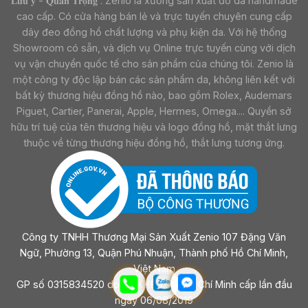
𝐋𝐮̛𝐮 𝐲́ - 𝐐𝐮𝐚𝐧 𝐓𝐫𝐨̣𝐧𝐠 : Zenio là xưởng sản xuất đồ da handmade
cao cấp. Có cửa hàng bán lẻ và trực tuyến chuyên cung cấp
dây đeo đồng hồ chất lượng và phụ kiện da. Với hệ thống
Showroom có sẵn, và dịch vụ Online trực tuyến cùng với dịch
vụ vận chuyển quốc tế cho sản phẩm của chúng tôi. Zenio là
một công ty độc lập bán các sản phẩm da, không liên kết với
bất kỳ thương hiệu đồng hồ nào, bao gồm Rolex, Audemars
Piguet, Cartier, Panerai, Apple, Hermes, Omega.... Quyền sở
hữu trí tuệ của tên thương hiệu và logo đồng hồ, mặt thắt lưng
thuộc về từng thương hiệu đồng hồ, thắt lưng tương ứng.
Công ty TNHH Thương Mại Sản Xuất Zenio 107 Đặng Văn
Ngữ, Phường 13, Quận Phú Nhuận, Thành phố Hồ Chí Minh,
Việt Nam
GP số 0315834520 do sở KHĐT Tp Hồ Chí Minh cấp lần đầu
ngày 06/08/2019