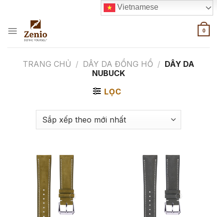
Skip
Vietnamese
to
content
0
TRANG CHỦ
/
DÂY DA ĐỒNG HỒ
/
DÂY DA
NUBUCK
LỌC