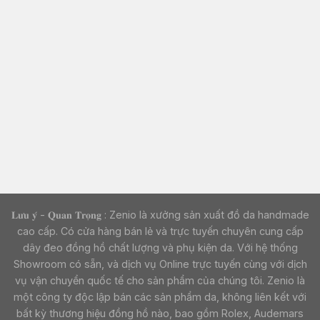
𝐋𝐮̛𝐮 𝐲́ - 𝐐𝐮𝐚𝐧 𝐓𝐫𝐨̣𝐧𝐠 : Zenio là xưởng sản xuất đồ da handmade
cao cấp. Có cửa hàng bán lẻ và trực tuyến chuyên cung cấp
dây đeo đồng hồ chất lượng và phụ kiện da. Với hệ thống
Showroom có sẵn, và dịch vụ Online trực tuyến cùng với dịch
vụ vận chuyển quốc tế cho sản phẩm của chúng tôi. Zenio là
một công ty độc lập bán các sản phẩm da, không liên kết với
bất kỳ thương hiệu đồng hồ nào, bao gồm Rolex, Audemars