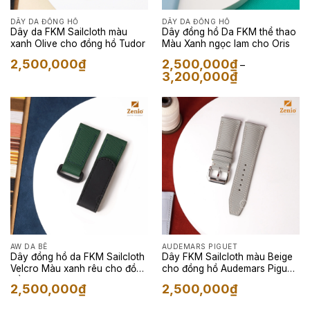
DÂY DA ĐỒNG HỒ
DÂY DA ĐỒNG HỒ
Dây da FKM Sailcloth màu
Dây đồng hồ Da FKM thể thao
xanh Olive cho đồng hồ Tudor
Màu Xanh ngọc lam cho Oris
2,500,000
₫
2,500,000
₫
–
Khoảng
3,200,000
₫
giá:
từ
2,500,000₫
đến
3,200,000₫
AW DA BÊ
AUDEMARS PIGUET
Dây đồng hồ da FKM Sailcloth
Dây FKM Sailcloth màu Beige
Velcro Màu xanh rêu cho đồng
cho đồng hồ Audemars Piguet
hồ Apple Watch
Star Wheel
2,500,000
₫
2,500,000
₫