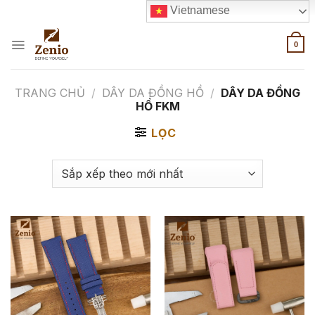
Skip
Vietnamese
to
content
0
TRANG CHỦ
/
DÂY DA ĐỒNG HỒ
/
DÂY DA ĐỒNG
HỒ FKM
LỌC