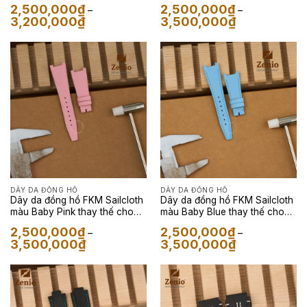
Sailcloth Màu Xanh Biển
Moonswatch Mission to
2,500,000
₫
2,500,000
₫
–
–
Mercury – Dây Da FKM
Khoảng
Khoảng
3,200,000
₫
3,500,000
₫
Sailcloth Màu Olive
giá:
giá:
từ
từ
2,500,000₫
2,500,000₫
đến
đến
3,200,000₫
3,500,000₫
DÂY DA ĐỒNG HỒ
DÂY DA ĐỒNG HỒ
Dây da đồng hồ FKM Sailcloth
Dây da đồng hồ FKM Sailcloth
màu Baby Pink thay thế cho
màu Baby Blue thay thế cho
Patek Philippe Nautilus
Patek Philippe Nautilus
2,500,000
₫
2,500,000
₫
–
–
Khoảng
Khoảng
3,500,000
₫
3,500,000
₫
giá:
giá:
từ
từ
2,500,000₫
2,500,000₫
đến
đến
3,500,000₫
3,500,000₫