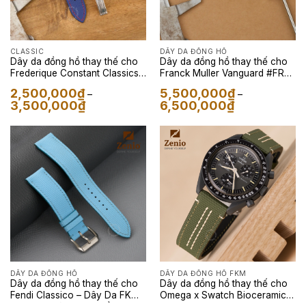
CLASSIC
DÂY DA ĐỒNG HỒ
Dây da đồng hồ thay thế cho
Dây da đồng hồ thay thế cho
Frederique Constant Classics
Franck Muller Vanguard #FR2
Worldtimer Manufacture – Dây
– Dây Da Dây da FKM
2,500,000
₫
5,500,000
₫
–
–
Da FKM Sailcloth Màu Xanh
Sailcloth màu Velcro Hồng
Khoảng
Khoảng
3,500,000
₫
6,500,000
₫
Lót Đỏ
giá:
giá:
từ
từ
2,500,000₫
5,500,000₫
đến
đến
3,500,000₫
6,500,000₫
DÂY DA ĐỒNG HỒ
DÂY DA ĐỒNG HỒ FKM
Dây da đồng hồ thay thế cho
Dây da đồng hồ thay thế cho
Fendi Classico – Dây Da FKM
Omega x Swatch Bioceramic