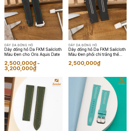
DÂY DA ĐỒNG HỒ
DÂY DA ĐỒNG HỒ
Dây đồng hồ Da FKM Sailcloth
Dây đồng hồ Da FKM Sailcloth
Màu Đen cho Oris Aquis Date
Màu Đen phối chỉ trắng thể
thao cho Oris
2,500,000
₫
2,500,000
₫
–
Khoảng
3,200,000
₫
giá:
từ
2,500,000₫
đến
3,200,000₫