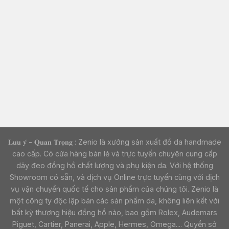
𝐋𝐮̛𝐮 𝐲́ - 𝐐𝐮𝐚𝐧 𝐓𝐫𝐨̣𝐧𝐠 : Zenio là xưởng sản xuất đồ da handmade
cao cấp. Có cửa hàng bán lẻ và trực tuyến chuyên cung cấp
dây đeo đồng hồ chất lượng và phụ kiện da. Với hệ thống
Showroom có sẵn, và dịch vụ Online trực tuyến cùng với dịch
vụ vận chuyển quốc tế cho sản phẩm của chúng tôi. Zenio là
một công ty độc lập bán các sản phẩm da, không liên kết với
bất kỳ thương hiệu đồng hồ nào, bao gồm Rolex, Audemars
Piguet, Cartier, Panerai, Apple, Hermes, Omega.... Quyền sở