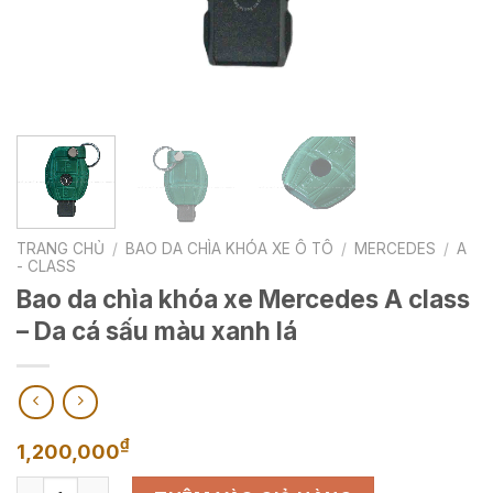
TRANG CHỦ
/
BAO DA CHÌA KHÓA XE Ô TÔ
/
MERCEDES
/
A
- CLASS
Bao da chìa khóa xe Mercedes A class
– Da cá sấu màu xanh lá
₫
1,200,000
Bao da chìa khóa xe Mercedes A class - Da cá sấu màu xanh