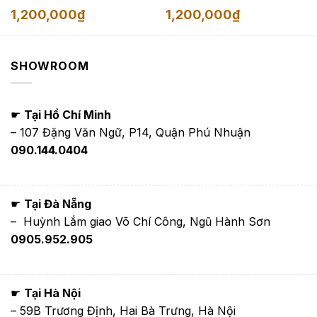
màu xám
1,200,000
₫
1,200,000
₫
000₫.
SHOWROOM
☛
Tại Hồ Chí Minh
– 107 Đặng Văn Ngữ, P14, Quận Phú Nhuận
090.144.0404
☛
Tại Đà Nẵng
– Huỳnh Lắm giao Võ Chí Công, Ngũ Hành Sơn
0905.952.905
☛
Tại Hà Nội
– 59B Trương Định, Hai Bà Trưng, Hà Nội