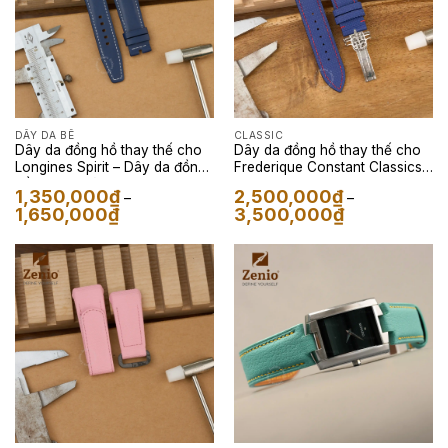
DÂY DA BÊ
CLASSIC
Dây da đồng hồ thay thế cho
Dây da đồng hồ thay thế cho
Longines Spirit – Dây da đồng
Frederique Constant Classics
hồ Nappa màu Navy
Worldtimer Manufacture – Dây
1,350,000
₫
2,500,000
₫
–
–
Da FKM Sailcloth Màu Xanh
Khoảng
Khoảng
1,650,000
₫
3,500,000
₫
Lót Đỏ
giá:
giá:
từ
từ
1,350,000₫
2,500,000₫
đến
đến
1,650,000₫
3,500,000₫