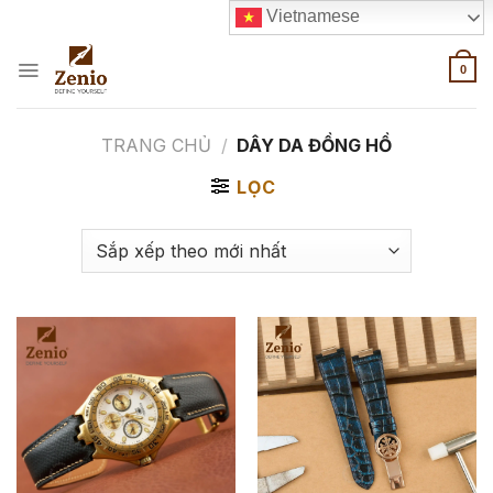
Skip
Vietnamese
to
content
0
TRANG CHỦ
/
DÂY DA ĐỒNG HỒ
LỌC