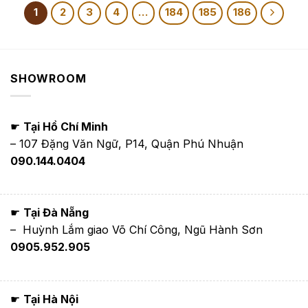
1,350,000₫
1,350,000₫
đến
đến
1
2
3
4
…
184
185
186
1,650,000₫
1,650,000₫
SHOWROOM
☛
Tại Hồ Chí Minh
– 107 Đặng Văn Ngữ, P14, Quận Phú Nhuận
090.144.0404
☛
Tại Đà Nẵng
– Huỳnh Lắm giao Võ Chí Công, Ngũ Hành Sơn
0905.952.905
☛
Tại Hà Nội