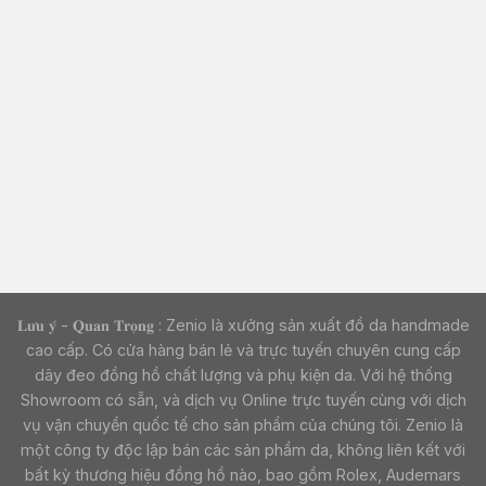
𝐋𝐮̛𝐮 𝐲́ - 𝐐𝐮𝐚𝐧 𝐓𝐫𝐨̣𝐧𝐠 : Zenio là xưởng sản xuất đồ da handmade
cao cấp. Có cửa hàng bán lẻ và trực tuyến chuyên cung cấp
dây đeo đồng hồ chất lượng và phụ kiện da. Với hệ thống
Showroom có sẵn, và dịch vụ Online trực tuyến cùng với dịch
vụ vận chuyển quốc tế cho sản phẩm của chúng tôi. Zenio là
một công ty độc lập bán các sản phẩm da, không liên kết với
bất kỳ thương hiệu đồng hồ nào, bao gồm Rolex, Audemars