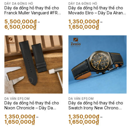
DÂY DA ĐỒNG HỒ
DÂY DA ĐỒNG HỒ
Dây da đồng hồ thay thế cho
Dây da đồng hồ thay thế cho
Franck Muller Vanguard #FR2
Movado Eliro – Dây Da Alran
– Dây Da Dây da FKM
Fanat Màu Mint
5,500,000
₫
1,350,000
₫
–
–
Sailcloth màu Velcro Hồng
Khoảng
Khoảng
6,500,000
₫
1,650,000
₫
giá:
giá:
từ
từ
5,500,000₫
1,350,000₫
đến
đến
6,500,000₫
1,650,000₫
DA VÂN EPSOM
DA VÂN EPSOM
Dây da đồng hồ thay thế cho
Dây da đồng hồ thay thế cho
Nixon Chronicle – Dây Da
Swatch Irony New Chrono
Epsom Màu Đen
Noho Time – Dây Da Epsom
1,350,000
₫
1,350,000
₫
–
–
Màu Đen
Khoảng
Khoảng
1,650,000
₫
1,650,000
₫
giá:
giá:
từ
từ