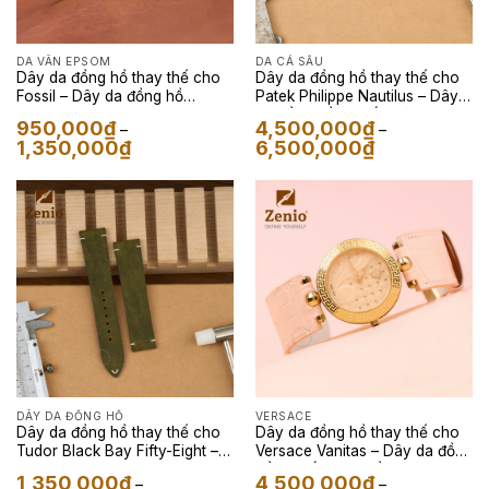
DA VÂN EPSOM
DA CÁ SẤU
Dây da đồng hồ thay thế cho
Dây da đồng hồ thay thế cho
Fossil – Dây da đồng hồ
Patek Philippe Nautilus – Dây
Epsom màu Đen
da đồng hồ Cá sấu màu
950,000
₫
4,500,000
₫
–
–
Galaxy Navy
Khoảng
Khoảng
1,350,000
₫
6,500,000
₫
giá:
giá:
từ
từ
950,000₫
4,500,000₫
đến
đến
1,350,000₫
6,500,000₫
DÂY DA ĐỒNG HỒ
VERSACE
Dây da đồng hồ thay thế cho
Dây da đồng hồ thay thế cho
Tudor Black Bay Fifty-Eight –
Versace Vanitas – Dây da đồng
Dây Da Pueblo Màu Olive
hồ Cá sấu màu Hồng lót FKM
1,350,000
₫
4,500,000
₫
–
–
màu Xám