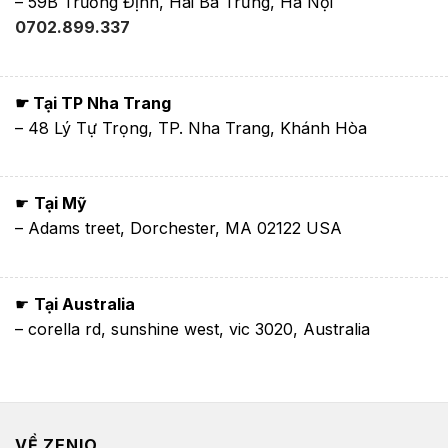
– 59B Trương Định, Hai Bà Trưng, Hà Nội
0702.899.337
☛ Tại TP Nha Trang
– 48 Lý Tự Trọng, TP. Nha Trang, Khánh Hòa
☛
Tại Mỹ
– Adams treet, Dorchester, MA 02122 USA
☛
Tại Australia
– corella rd, sunshine west, vic 3020, Australia
VỀ ZENIO