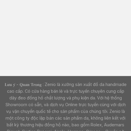
𝐋𝐮̛𝐮 𝐲́ - 𝐐𝐮𝐚𝐧 𝐓𝐫𝐨̣𝐧𝐠 : Zenio là xưởng sản xuất đồ da handmade
cao cấp. Có cửa hàng bán lẻ và trực tuyến chuyên cung cấp
dây đeo đồng hồ chất lượng và phụ kiện da. Với hệ thống
Showroom có sẵn, và dịch vụ Online trực tuyến cùng với dịch
vụ vận chuyển quốc tế cho sản phẩm của chúng tôi. Zenio là
một công ty độc lập bán các sản phẩm da, không liên kết với
bất kỳ thương hiệu đồng hồ nào, bao gồm Rolex, Audemars