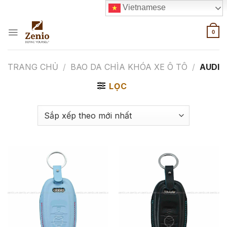
Skip
Vietnamese
to
content
0
TRANG CHỦ
/
BAO DA CHÌA KHÓA XE Ô TÔ
/
AUDI
LỌC