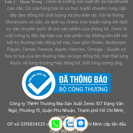
𝐋𝐮̛𝐮 𝐲́ - 𝐐𝐮𝐚𝐧 𝐓𝐫𝐨̣𝐧𝐠 : Zenio là xưởng sản xuất đồ da handmade
cao cấp. Có cửa hàng bán lẻ và trực tuyến chuyên cung cấp
dây đeo đồng hồ chất lượng và phụ kiện da. Với hệ thống
Showroom có sẵn, và dịch vụ Online trực tuyến cùng với dịch
vụ vận chuyển quốc tế cho sản phẩm của chúng tôi. Zenio là
một công ty độc lập bán các sản phẩm da, không liên kết với
bất kỳ thương hiệu đồng hồ nào, bao gồm Rolex, Audemars
Piguet, Cartier, Panerai, Apple, Hermes, Omega.... Quyền sở
hữu trí tuệ của tên thương hiệu và logo đồng hồ, mặt thắt lưng
thuộc về từng thương hiệu đồng hồ, thắt lưng tương ứng.
Công ty TNHH Thương Mại Sản Xuất Zenio 107 Đặng Văn
Ngữ, Phường 13, Quận Phú Nhuận, Thành phố Hồ Chí Minh,
Việt Nam
GP số 0315834520 do sở KHĐT Tp Hồ Chí Minh cấp lần đầu
ngày 06/08/2019