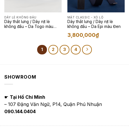
DÂY LẺ KHÔNG ĐẦU
MẶT CLASSIC - XỎ LỘ
Dây thắt lưng / Dây nịt lẻ
Dây thắt lưng / Dây nịt lẻ
không đầu – Da Togo màu
không đầu – Da Epi màu Đen
Navy
3,800,000
₫
1
2
3
4
SHOWROOM
☛
Tại Hồ Chí Minh
– 107 Đặng Văn Ngữ, P14, Quận Phú Nhuận
090.144.0404