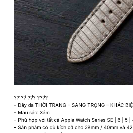
??̂ ??̉ ??̉? ???̂̉?
– Dây da THỜI TRANG – SANG TRỌNG – KHÁC BI
– Màu sắc: Xám
– Phù hợp với tất cả Apple Watch Series SE | 6 | 5 | 4 
– Sản phẩm có đủ kích cỡ cho 38mm / 40mm và 