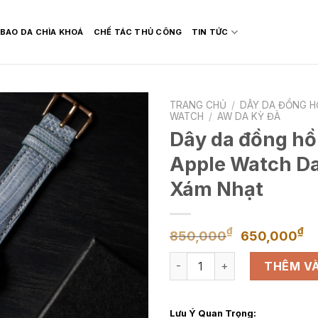
BAO DA CHÌA KHOÁ
CHẾ TÁC THỦ CÔNG
TIN TỨC
TRANG CHỦ
/
DÂY DA ĐỒNG H
WATCH
/
AW DA KỲ ĐÀ
Dây da đồng hồ
Apple Watch D
Xám Nhạt
Giá
G
₫
₫
850,000
650,000
gốc
h
Dây da đồng hồ thay thế ch
là:
tạ
THÊM VÀ
850,000
là
6
Lưu Ý Quan Trọng: