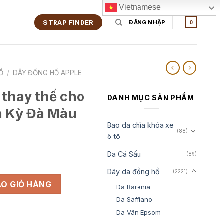
Vietnamese
STRAP FINDER
ĐĂNG NHẬP
0
Ồ
/
DÂY ĐỒNG HỒ APPLE
 thay thế cho
DANH MỤC SẢN PHẨM
a Kỳ Đà Màu
Bao da chìa khóa xe
(88)
ô tô
Da Cá Sấu
(89)
iá
iện
Dây da đồng hồ
(2221)
o Apple Watch Da Kỳ Đà Màu Xám Nhạt số lượng
i
O GIỎ HÀNG
Da Barenia
₫.
:
Da Saffiano
50,000₫.
Da Vân Epsom