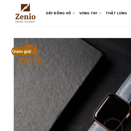
Skip
to
DÂY ĐỒNG HỒ
VÒNG TAY
THẮT LƯNG
content
Giảm giá!