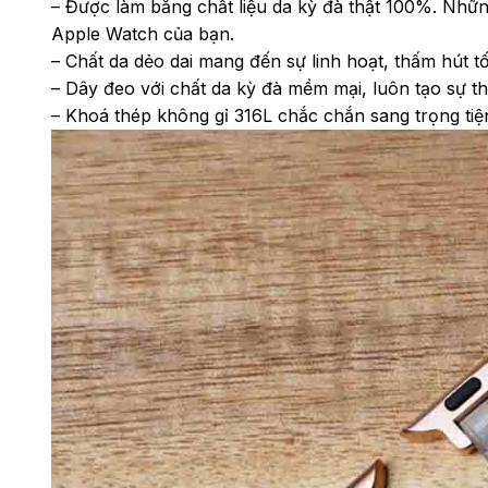
– Được làm bằng chất liệu da kỳ đà thật 100%. Nhữn
Apple Watch của bạn.
– Chất da dẻo dai mang đến sự linh hoạt, thấm hút tố
– Dây đeo với chất da kỳ đà mềm mại, luôn tạo sự th
– Khoá thép không gỉ 316L chắc chắn sang trọng tiện