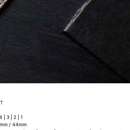
ỆT
| 3 | 2 | 1
42mm / 44mm