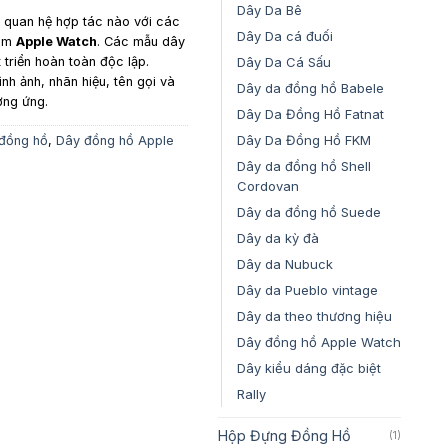
Dây Da Bê
y quan hệ hợp tác nào với các
Dây Da cá đuối
gồm
Apple Watch
. Các mẫu dây
Dây Da Cá Sấu
triển hoàn toàn độc lập.
ình ảnh, nhãn hiệu, tên gọi và
Dây da đồng hồ Babele
ơng ứng.
Dây Da Đồng Hồ Fatnat
Dây Da Đồng Hồ FKM
đồng hồ
,
Dây đồng hồ Apple
Dây da đồng hồ Shell
Cordovan
Dây da đồng hồ Suede
Dây da kỳ đà
Dây da Nubuck
Dây da Pueblo vintage
Dây da theo thương hiệu
Dây đồng hồ Apple Watch
Dây kiểu dáng đặc biệt
Rally
Hộp Đựng Đồng Hồ
(1)