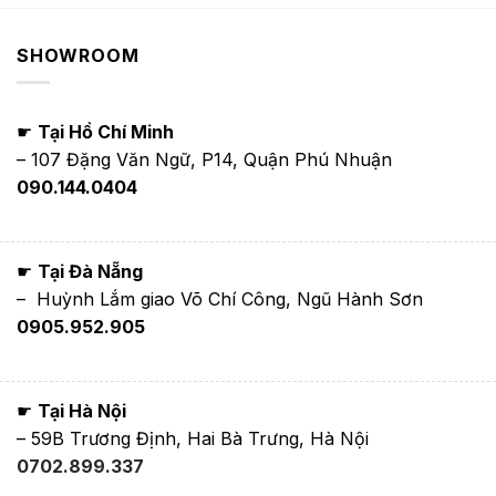
850,000₫.
là:
650,000₫.
SHOWROOM
☛
Tại Hồ Chí Minh
– 107 Đặng Văn Ngữ, P14, Quận Phú Nhuận
090.144.0404
☛
Tại Đà Nẵng
– Huỳnh Lắm giao Võ Chí Công, Ngũ Hành Sơn
0905.952.905
☛
Tại Hà Nội
– 59B Trương Định, Hai Bà Trưng, Hà Nội
0702.899.337