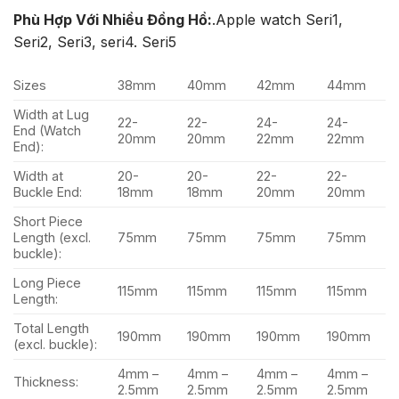
Phù Hợp Với Nhiều Đồng Hồ:
.Apple watch Seri1,
Seri2, Seri3, seri4. Seri5
Sizes
38mm
40mm
42mm
44mm
Width at Lug
22-
22-
24-
24-
End (Watch
20mm
20mm
22mm
22mm
End):
Width at
20-
20-
22-
22-
Buckle End:
18mm
18mm
20mm
20mm
Short Piece
Length (excl.
75mm
75mm
75mm
75mm
buckle):
Long Piece
115mm
115mm
115mm
115mm
Length:
Total Length
190mm
190mm
190mm
190mm
(excl. buckle):
4mm –
4mm –
4mm –
4mm –
Thickness:
2.5mm
2.5mm
2.5mm
2.5mm