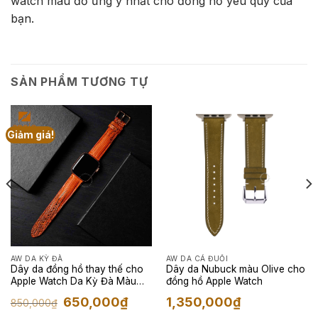
watch màu đỏ ưng ý nhất cho đồng hồ yêu quý của
bạn.
SẢN PHẨM TƯƠNG TỰ
Giảm giá!
AW DA KỲ ĐÀ
AW DA CÁ ĐUỐI
Dây da đồng hồ thay thế cho
Dây da Nubuck màu Olive cho
Apple Watch Da Kỳ Đà Màu
đồng hồ Apple Watch
Cam
Giá
Giá
650,000
₫
1,350,000
₫
850,000
₫
gốc
hiện
là:
tại