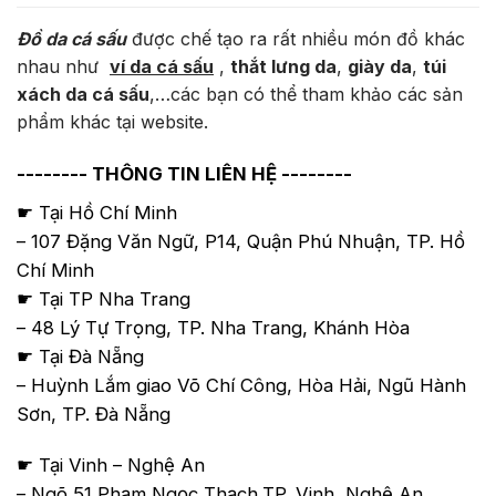
Đồ da cá sấu
được chế tạo ra rất nhiều món đồ khác
nhau như
ví da cá sấu
,
thắt lưng da
,
giày da
,
túi
xách da cá sấu
,…các bạn có thể tham khảo các sản
phẩm khác tại website.
-------- THÔNG TIN LIÊN HỆ --------
☛ Tại Hồ Chí Minh
– 107 Đặng Văn Ngữ, P14, Quận Phú Nhuận, TP. Hồ
Chí Minh
☛ Tại TP Nha Trang
– 48 Lý Tự Trọng, TP. Nha Trang, Khánh Hòa
☛ Tại Đà Nẵng
– Huỳnh Lắm giao Võ Chí Công, Hòa Hải, Ngũ Hành
Sơn, TP. Đà Nẵng
☛ Tại Vinh – Nghệ An
– Ngõ 51 Phạm Ngọc Thạch,TP. Vinh, Nghệ An