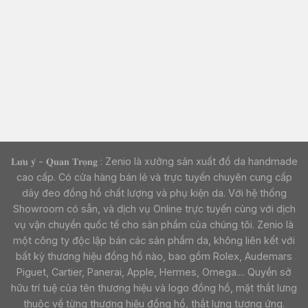
𝐋𝐮̛𝐮 𝐲́ - 𝐐𝐮𝐚𝐧 𝐓𝐫𝐨̣𝐧𝐠 : Zenio là xưởng sản xuất đồ da handmade
cao cấp. Có cửa hàng bán lẻ và trực tuyến chuyên cung cấp
dây đeo đồng hồ chất lượng và phụ kiện da. Với hệ thống
Showroom có sẵn, và dịch vụ Online trực tuyến cùng với dịch
vụ vận chuyển quốc tế cho sản phẩm của chúng tôi. Zenio là
một công ty độc lập bán các sản phẩm da, không liên kết với
bất kỳ thương hiệu đồng hồ nào, bao gồm Rolex, Audemars
Piguet, Cartier, Panerai, Apple, Hermes, Omega.... Quyền sở
hữu trí tuệ của tên thương hiệu và logo đồng hồ, mặt thắt lưng
thuộc về từng thương hiệu đồng hồ, thắt lưng tương ứng.