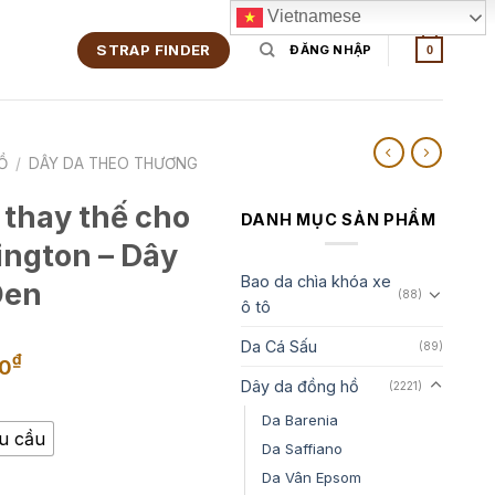
Vietnamese
STRAP FINDER
ĐĂNG NHẬP
0
Ồ
/
DÂY DA THEO THƯƠNG
 thay thế cho
DANH MỤC SẢN PHẨM
ington – Dây
Bao da chìa khóa xe
Đen
(88)
ô tô
Da Cá Sấu
(89)
Khoảng
₫
00
giá:
Dây da đồng hồ
(2221)
từ
Da Barenia
1,350,000₫
êu cầu
Da Saffiano
đến
Da Vân Epsom