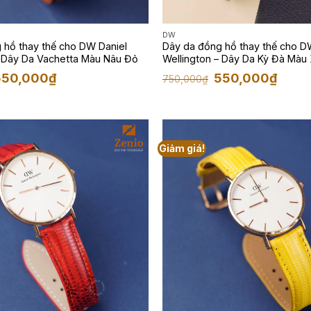
DW
 hồ thay thế cho DW Daniel
Dây da đồng hồ thay thế cho D
 Dây Da Vachetta Màu Nâu Đỏ
Wellington – Dây Da Kỳ Đà Mà
iá
Giá
Giá
Giá
550,000
₫
550,000
₫
750,000
₫
ốc
hiện
gốc
hiện
:
tại
là:
tại
50,000₫.
là:
750,000₫.
là:
550,000₫.
550,00
Giảm giá!