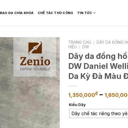
BAO DA CHÌA KHOÁ
CHẾ TÁC THỦ CÔNG
TIN TỨC
TRANG CHỦ
/
DÂY DA ĐỒNG H
HIỆU
/
DW
Dây da đồng hồ
DW Daniel Well
Da Kỳ Đà Màu 
–
₫
1,350,000
1,650,0
Kiểu Dây
Dây chế tác riêng theo y