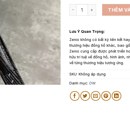
Dây da đồng hồ thay thế cho 
THÊM VÀ
Lưu Ý Quan Trọng:
Zenio không có bất kỳ liên kết ha
thương hiệu đồng hồ khác, bao 
Zenio cung cấp được phát triển h
hữu trí tuệ về đồng hồ, hình ảnh, n
về từng thương hiệu tương ứng.
SKU:
Không áp dụng
Danh mục:
DW