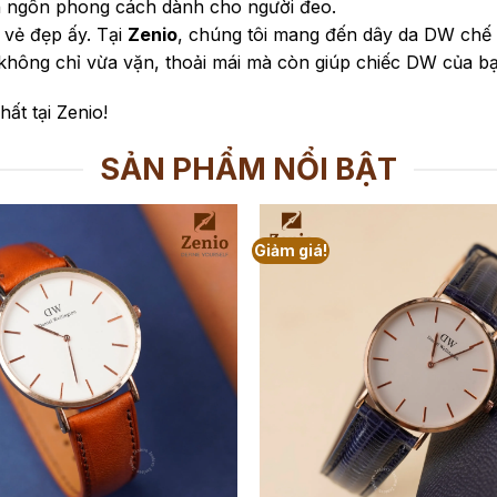
n ngôn phong cách dành cho người đeo.
 vẻ đẹp ấy. Tại
Zenio
, chúng tôi mang đến dây da DW chế tác
không chỉ vừa vặn, thoải mái mà còn giúp chiếc DW của b
t tại Zenio!
SẢN PHẨM NỔI BẬT
Giảm giá!