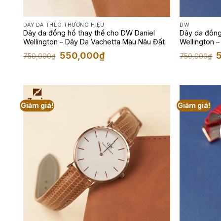
DÂY DA THEO THƯƠNG HIỆU
DW
Dây da đồng hồ thay thế cho DW Daniel
Dây da đồng
Wellington – Dây Da Vachetta Màu Nâu Đất
Wellington –
Giá
Giá
G
550,000
₫
750,000
₫
750,000
₫
gốc
hiện
g
là:
tại
là
750,000₫.
là:
7
550,000₫.
Giảm giá!
Giảm giá!