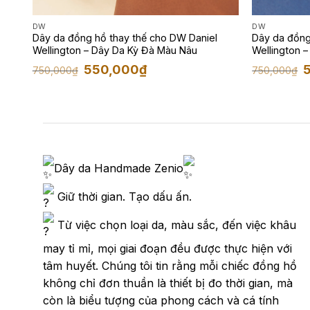
DW
DW
Dây da đồng hồ thay thế cho DW Daniel
Dây da đồng
Wellington – Dây Da Kỳ Đà Màu Nâu
Wellington –
Giá
Giá
G
550,000
₫
750,000
₫
750,000
₫
gốc
hiện
g
là:
tại
là
750,000₫.
là:
7
550,000₫.
Dây da Handmade Zenio
Giữ thời gian. Tạo dấu ấn.
Từ việc chọn loại da, màu sắc, đến việc khâu
may tỉ mỉ, mọi giai đoạn đều được thực hiện với
tâm huyết. Chúng tôi tin rằng mỗi chiếc đồng hồ
không chỉ đơn thuần là thiết bị đo thời gian, mà
còn là biểu tượng của phong cách và cá tính