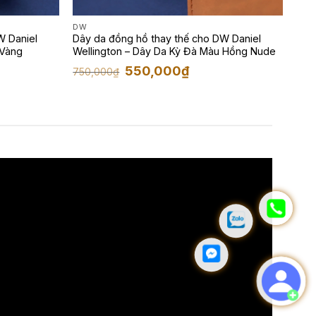
DW
W Daniel
Dây da đồng hồ thay thế cho DW Daniel
Vàng
Wellington – Dây Da Kỳ Đà Màu Hồng Nude
Giá
Giá
550,000
₫
750,000
₫
gốc
hiện
là:
tại
750,000₫.
là:
0₫.
550,000₫.