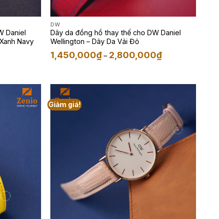
DW
W Daniel
Dây da đồng hồ thay thế cho DW Daniel
u Xanh Navy
Wellington – Dây Da Vải Đỏ
Khoảng
1,450,000
₫
2,800,000
₫
–
giá:
từ
1,450,000₫
0₫.
đến
2,800,000₫
Giảm giá!