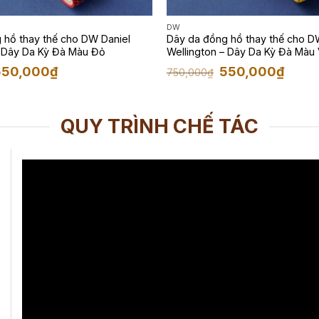
DW
 hồ thay thế cho DW Daniel
Dây da đồng hồ thay thế cho D
 Dây Da Kỳ Đà Màu Đỏ
Wellington – Dây Da Kỳ Đà Màu 
iá
Giá
Giá
Giá
550,000
₫
550,000
₫
750,000
₫
ốc
hiện
gốc
hiện
:
tại
là:
tại
50,000₫.
là:
750,000₫.
là:
550,000₫.
550,00
QUY TRÌNH CHẾ TÁC