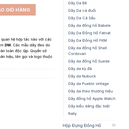
1,650,000₫
Dây Da Bê
DW Daniel Wellington - Dây Da Kỳ Đà Màu Đen số lượng
O GIỎ HÀNG
Dây Da cá đuối
Dây Da Cá Sấu
Dây da đồng hồ Babele
Dây Da Đồng Hồ Fatnat
y quan hệ hợp tác nào với các
Dây Da Đồng Hồ FKM
gồm
DW
. Các mẫu dây đeo do
Dây da đồng hồ Shell
oàn toàn độc lập. Quyền sở
Cordovan
hãn hiệu, tên gọi và logo thuộc
Dây da đồng hồ Suede
Dây da kỳ đà
Dây da Nubuck
Dây da Pueblo vintage
Dây da theo thương hiệu
Dây đồng hồ Apple Watch
Dây kiểu dáng đặc biệt
Rally
Hộp Đựng Đồng Hồ
(1)