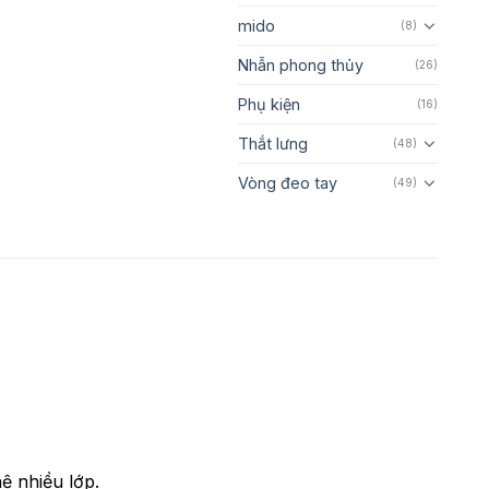
mido
(8)
Nhẫn phong thủy
(26)
Phụ kiện
(16)
Thắt lưng
(48)
Vòng đeo tay
(49)
ệ nhiều lớp.