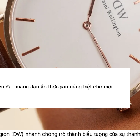
n đại, mang dấu ấn thời gian riêng biệt cho mỗi
gton (DW) nhanh chóng trở thành biểu tượng của sự thanh l