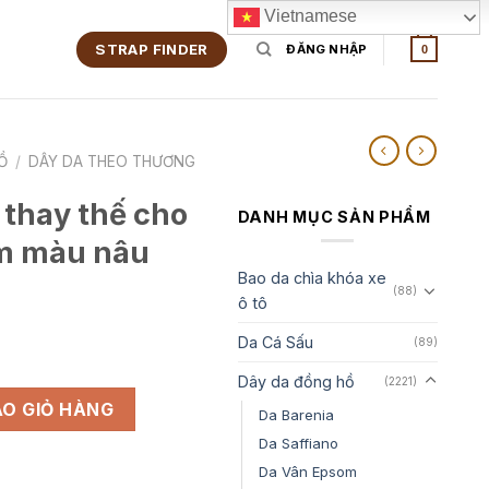
Vietnamese
STRAP FINDER
ĐĂNG NHẬP
0
Ồ
/
DÂY DA THEO THƯƠNG
 thay thế cho
DANH MỤC SẢN PHẨM
m màu nâu
Bao da chìa khóa xe
(88)
ô tô
Da Cá Sấu
(89)
Dây da đồng hồ
(2221)
o Guess Da Epsom màu nâu gold số lượng
O GIỎ HÀNG
Da Barenia
Da Saffiano
Da Vân Epsom