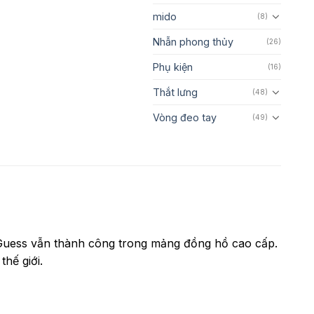
mido
(8)
Nhẫn phong thủy
(26)
Phụ kiện
(16)
Thắt lưng
(48)
Vòng đeo tay
(49)
y Guess vẫn thành công trong mảng đồng hồ cao cấp.
thế giới.