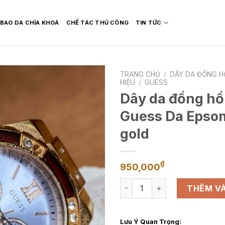
BAO DA CHÌA KHOÁ
CHẾ TÁC THỦ CÔNG
TIN TỨC
TRANG CHỦ
/
DÂY DA ĐỒNG H
HIỆU
/
GUESS
Dây da đồng hồ
Guess Da Epso
gold
₫
950,000
Dây da đồng hồ thay thế ch
THÊM VÀ
Lưu Ý Quan Trọng: