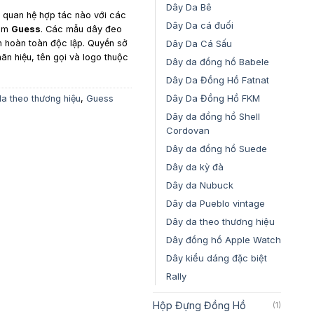
Dây Da Bê
y quan hệ hợp tác nào với các
Dây Da cá đuối
gồm
Guess
. Các mẫu dây đeo
Dây Da Cá Sấu
n hoàn toàn độc lập. Quyền sở
hãn hiệu, tên gọi và logo thuộc
Dây da đồng hồ Babele
Dây Da Đồng Hồ Fatnat
Dây Da Đồng Hồ FKM
a theo thương hiệu
,
Guess
Dây da đồng hồ Shell
Cordovan
Dây da đồng hồ Suede
Dây da kỳ đà
Dây da Nubuck
Dây da Pueblo vintage
Dây da theo thương hiệu
Dây đồng hồ Apple Watch
Dây kiểu dáng đặc biệt
Rally
Hộp Đựng Đồng Hồ
(1)