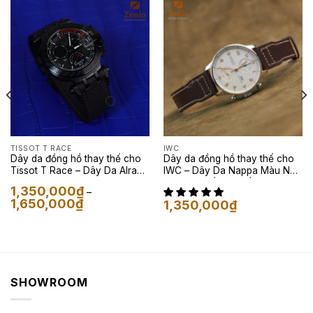
TISSOT T RACE
IWC
Dây da đồng hồ thay thế cho
Dây da đồng hồ thay thế cho
Tissot T Race – Dây Da Alran
IWC – Dây Da Nappa Màu Nâu
Màu Đen
Socola Phối Chỉ Trắng
1,350,000
₫
–
Khoảng
1,650,000
₫
1,350,000
₫
giá:
từ
1,350,000₫
đến
1,650,000₫
SHOWROOM