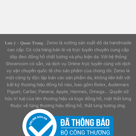
𝐋𝐮̛𝐮 𝐲́ - 𝐐𝐮𝐚𝐧 𝐓𝐫𝐨̣𝐧𝐠 : Zenio là xưởng sản xuất đồ da handmade
cao cấp. Có cửa hàng bán lẻ và trực tuyến chuyên cung cấp
dây đeo đồng hồ chất lượng và phụ kiện da. Với hệ thống
Showroom có sẵn, và dịch vụ Online trực tuyến cùng với dịch
vụ vận chuyển quốc tế cho sản phẩm của chúng tôi. Zenio là
một công ty độc lập bán các sản phẩm da, không liên kết với
bất kỳ thương hiệu đồng hồ nào, bao gồm Rolex, Audemars
Piguet, Cartier, Panerai, Apple, Hermes, Omega.... Quyền sở
hữu trí tuệ của tên thương hiệu và logo đồng hồ, mặt thắt lưng
thuộc về từng thương hiệu đồng hồ, thắt lưng tương ứng.