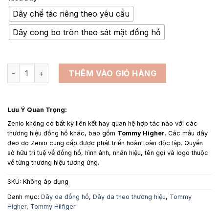
từ
950,000₫
Dây chế tác riêng theo yêu cầu
đến
Dây cong bo tròn theo sát mặt đồng hồ
2,500,000₫
Dây da đồng hồ thay thế cho Tommy Hilfiger Cá Sấu Màu Nâ
THÊM VÀO GIỎ HÀNG
Lưu Ý Quan Trọng:
Zenio không có bất kỳ liên kết hay quan hệ hợp tác nào với các
thương hiệu đồng hồ khác, bao gồm
Tommy Higher
. Các mẫu dây
đeo do Zenio cung cấp được phát triển hoàn toàn độc lập. Quyền
sở hữu trí tuệ về đồng hồ, hình ảnh, nhãn hiệu, tên gọi và logo thuộc
về từng thương hiệu tương ứng.
SKU:
Không áp dụng
Danh mục:
Dây da đồng hồ
,
Dây da theo thương hiệu
,
Tommy
Higher
,
Tommy Hilfiger