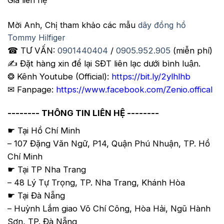
Giá liên hệ
Mời Anh, Chị tham khảo các mẫu
dây đồng hồ
Tommy Hilfiger
☎ TƯ VẤN:
0901440404
/
0905.952.905
(miễn phí)
✍️ Đặt hàng xin để lại SĐT liên lạc dưới bình luận.
❂ Kênh Youtube (Official):
https://bit.ly/2ylhlhb
✉ Fanpage:
https://www.facebook.com/Zenio.offical
-------- THÔNG TIN LIÊN HỆ --------
☛ Tại Hồ Chí Minh
– 107 Đặng Văn Ngữ, P14, Quận Phú Nhuận, TP. Hồ
Chí Minh
☛ Tại TP Nha Trang
– 48 Lý Tự Trọng, TP. Nha Trang, Khánh Hòa
☛ Tại Đà Nẵng
– Huỳnh Lắm giao Võ Chí Công, Hòa Hải, Ngũ Hành
Sơn, TP. Đà Nẵng