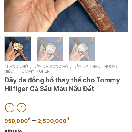
TRANG CHỦ
/
DÂY DA ĐỒNG HỒ
/
DÂY DA THEO THƯƠNG
HIỆU
/
TOMMY HIGHER
Dây da đồng hồ thay thế cho Tommy
Hilfiger Cá Sấu Màu Nâu Đất
Khoảng
–
₫
₫
950,000
2,500,000
giá:
Kiểu Dây