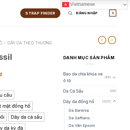
Vietnamese
STRAP FINDER
ĐĂNG NHẬP
0
Ồ
/
DÂY DA THEO THƯƠNG
ssil
DANH MỤC SẢN PHẨM
Khoảng
Bao da chìa khóa xe
₫
(88)
ô tô
giá:
từ
Da Cá Sấu
(89)
350,000₫
êu cầu
Dây da đồng hồ
đến
(2221)
t mặt đồng hồ
1,350,000₫
Da Barenia
ối
Dây da cá sấu
Da Saffiano
Da Vân Epsom
y da kỳ đà