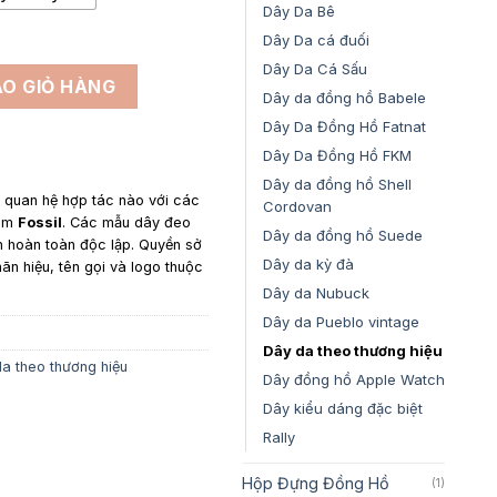
Dây Da Bê
Dây Da cá đuối
Dây Da Cá Sấu
O GIỎ HÀNG
Dây da đồng hồ Babele
Dây Da Đồng Hồ Fatnat
Dây Da Đồng Hồ FKM
Dây da đồng hồ Shell
y quan hệ hợp tác nào với các
Cordovan
gồm
Fossil
. Các mẫu dây đeo
Dây da đồng hồ Suede
n hoàn toàn độc lập. Quyền sở
Dây da kỳ đà
hãn hiệu, tên gọi và logo thuộc
Dây da Nubuck
Dây da Pueblo vintage
Dây da theo thương hiệu
a theo thương hiệu
Dây đồng hồ Apple Watch
Dây kiểu dáng đặc biệt
Rally
Hộp Đựng Đồng Hồ
(1)