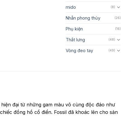
mido
(8)
Nhẫn phong thủy
(26)
Phụ kiện
(16)
Thắt lưng
(48)
Vòng đeo tay
(49)
ét hiện đại từ những gam màu vô cùng độc đáo như
chiếc đồng hồ cổ điển. Fossil đã khoác lên cho sản